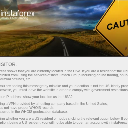
For Traders
Analytical Reviews
Technical analysis
ISITOR,
19.03.2026: Forex Analysis &
ess shows that you are currently located in the USA. If you are a resident of the Uni
ibited from using the services of InstaFintech Group including online trading, online
Reviews: Forex forecast 19/03/2026:
drawal of funds, etc.
EUR/USD, USD/JPY, GBP/USD, SP500,
k you are seeing this message by mistake and your location is not the US, kindly pro
herwise, you must leave the website in order to comply with government restrictions
Gold, Oil and Bitcoin
ur IP address show your location as the USA?
sing a VPN provided by a hosting company based in the United States;
oes not have proper WHOIS records;
occurred in the WHOIS geolocation database.
Abrir conta de negociação
irm whether you are a US resident or not by clicking the relevant button below. If y
ption, being a US resident, you will not be able to open an account with InstaForex