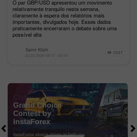
O par GBP/USD apresentou um movimento
relativamente tranquilo nesta semana,
claramente à espera dos relatórios mais
importantes, divulgados hoje. Esses dados
praticamente encerraram o debate sobre uma
possível alta
Samir Klishi
1037
22:33 2026-08-07 +02:00
Chancy Deposit
Deposite US $ 3.000 em sua conta e receba
$1000
mais!
Em Agosto nós sorteamos
$1000
na campanha Chancy
Deposit!
Tenha a chance de ganhar, depositando $3,000 em sua