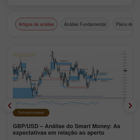
Artigos de análise
Análise Fundamental
Plano de N
Technical analysis
GBP/USD – Análise do Smart Money: As
expectativas em relação ao aperto
monetário do FOMC continuam baixas