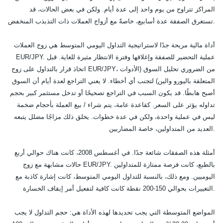
المراكز تتراوح من يوم واحد إلى عدة أيام. ولكن في بعض الحالات، قد
تستغرق الصفقة عدة أسابيع، خاصةً مع أزواج العملات ذات التذبذب المنخفض.
أداة مالية مريحة جدًا لاستراتيجية التداول اليومي المتوسط هي زوج العملات
EUR/JPY. عملية التحضير للصفقة وإغلاقها وفترة الانتظار مثيرة للغاية. قبل
اتخاذ قرار بالتداول على زوج EUR/JPY، من الضروري تحليل السوق (الأدوات
المتعلقة باليورو والين) لتجنب أي أخطاء. لا يعني التراجع لعدة أيام أن السوق
أصبح هابطًا. قد يكون السبب في التراجع تصحيحًا أو تدخل مستثمر كبير بحجم
تداوله يؤثر على السعر. كقاعدة عامة، يتم شراء / بيع العملة بأحجام ضخمة
ليس في عملية واحدة، ولكن في عدة خطوات. يخلق ذلك مزاجًا مضلل يتبعه
العديد من المتداولين، خاصة المضاربين.
أمثلة هذه الصفقات شائعة جدًا. في أغسطس 2008، كانت هناك حوالي أربع
حالات مشابهة مع زوج EUR/JPY. بالطبع، كانت فرصة ممتازة للمتداولين
اليوميين. ومع ذلك، بالنسبة للتداول اليومي المتوسط، كانت إشارة كاذبة مع
التغييرات بحوالي 150-200 نقطة كانت كافية لتفعيل أمر إيقاف الخسارة.
المواضع المتوسطة التي يجب تحديدها لهذه الأداة هي: حجم التداول لا يجب