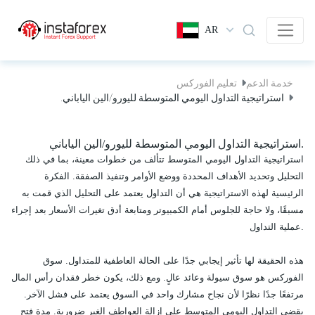
AR
خدمة الدعم
تعليم الفوركس
استراتيجية التداول اليومي المتوسطة لليورو/الين الياباني.
استراتيجية التداول اليومي المتوسطة لليورو/الين الياباني.
استراتيجية التداول اليومي المتوسط تتألف من خطوات معينة، بما في ذلك
التحليل وتحديد الأهداف المحددة ووضع الأوامر وتنفيذ الصفقة. الفكرة
الرئيسية لهذه الاستراتيجية هي أن التداول يعتمد على التحليل الذي قمت به
مسبقًا، ولا حاجة للجلوس أمام الكمبيوتر ومتابعة أدق تغيرات الأسعار بعد إجراء
عملية التداول.
هذه الحقيقة لها تأثير إيجابي جدًا على الحالة العاطفية للمتداول. سوق
الفوركس هو سوق سيولة وعائد عالٍ. ومع ذلك، يكون خطر فقدان رأس المال
مرتفعًا جدًا نظرًا لأن نجاح مشارك واحد في السوق يعتمد على فشل الآخر.
يقضي التداول اليومي المتوسط على إزالة العواطف الغير ضرورية. مدة فتح