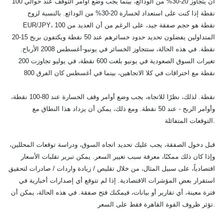
أن يتجاوز 20-30% من الودائع، بينما يجب وضع أوامر التوقف عند حوالي 100
نقطة إذا كنت على استعداد لخسارة 20-30% من الودائع. بالنسبة لزوج
EUR/JPY، 100 نقطة هو حجم صفقة جيد، على الرغم من أن العديد من
المتداولين يفضلون تحديد حدود خسائرهم عند 50 نقطة ويكتفون بربح 15-20
نقطة. في هذه الحالة، ستتجاوز الخسائر في يونيو-أغسطس 2008 الأرباح.
تغيرات السوق الصعودية في يونيو بلغت 600 نقطة، في يوليو تجاوزت 200
نقطة مع اختراقات في كلا الاتجاهين، بينما في أغسطس كان الفرق 800
نقطة. لذلك، نظرًا للاتجاه، يجب وضع أوامر وقف الخسارة عند 80-100 نقطة،
وأوامر الربح - عند 50 نقطة. ومع ذلك، يمكن أن يزداد هذا النطاق مع
التوقعات المتفائلة.
قبل دخول الصفقة، يجب عليك تحديد اتجاه السوق، ودراسة توقعات المحللين،
وإذا كان ذلك ممكنًا، معرفة سبب تغيير السعر. يمكن تبرير تقلبات الأسعار
اقتصادياً، على سبيل المثال، من خلال تقليص / زيادة واردات / صادرات لتحقيق
استقرار بعض المؤشرات الاقتصادية. إذا لم تتوقع أي إصدارات أخبارية في
فترة معينة، أي تقارير أو بيانات، فيمكنك فتح صفقة. في هذه الحالة، يمكن أن
تؤثر ظروف القوة القاهرة فقط على السعر.