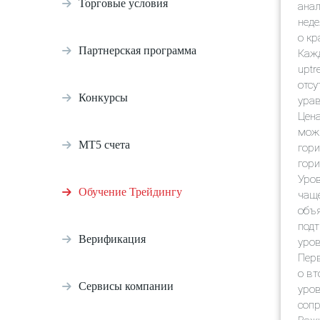
Торговые условия
анал
неде
о кр
Партнерская программа
Кажд
uptr
отсу
Конкурсы
урав
Цена
мож
МТ5 счета
гори
гори
Уров
Обучение Трейдингу
чаще
объя
подт
Верификация
уров
Перв
о вт
Сервисы компании
уров
сопр