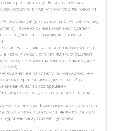
о долгосрочном тренде. Если анализируем
ализе часового или минутного графика говорим
либо восходящий (возрастающий, «бычий тренд»,
wntrend). Также на рынке может наблюдаться
ечение определенного промежутка времени
из.
ебания. На графике волновых колебаний всегда
ы в момент локального минимума определяет
ort level), а в момент локального максимума –
e level).
ическом анализе валютного рынка Форекс. Чем
ение этот уровень имеет для рынка. Это
е значения, если он со временем
робитый уровень поддержки становится новым
верждался рынком. То же самое можно сказать и
зу в разные моменты времени является сначала
тый уровень снизу является уровнем