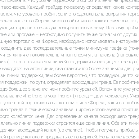
о понимать, что уровни поддержки и сопротивления не представ
 творческое. Каждый трейдер по-своему определяет, какие крите
ается, что уровень пробит, если это сделала цена закрытия торг
ровок валют на Форекс можно найти много таких примеров, когд
ующих торговых периодах возвращалась к нему. Поэтому пробити
пке или продаже – необходимо получить те же сигналы от других
шную торговлю на Форекс, необходимо использовать инструмент
 соединить две последовательные точки минимума графика (точк
чится линия с положительным тангенсом угла наклона (направле
ика), то она называется линией поддержки восходящего тренда (
 находятся на этой линии, она становится более значимой для р
зи линии поддержки, тем более вероятно, что последующие точк
я поддержки, по сути, определяет восходящий тренд. Ее пробити
здо большее значение, чем пробитие уровней. Вспомните уже у
азывание «the trend is your friend» («тренд – друг человека»). 
г успешной торговли на валютном рынке Форекс, как и на любо
мо тренда в техническом анализе широко используется понятие к
рого колеблется цена. Для определения канала восходящего тре
ллельно линии поддержки строится еще одна линия. Обе эти лини
деляют восходящий канал (up channel). Чтобы получать прибыль
ей границе канала и продавать ее на верхней. Но в то же время