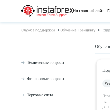
На главный сайт
Г
Служба поддержки
Обучение Трейдингу
Подде
Обучен
Технические вопросы
Под
Финансовые вопросы
#т
Торговые счета
Перв
явля
долг