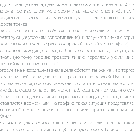
йдя к границе канала, цена может и не отскочить от нее, а проб
ется в противоположную сторону, и вы можете понести убытки. 
ходимо использовать и другие инструменты технического анали
ороте тренда.
сходящим трендом дела обстоят так же. Если соединить две пос
ветствующие уровням сопротивления), и получится линия с отри
равленная из левого верхнего в правый нижний угол графика), 
istance line) нисходящего тренда. Линия сопротивления, по сути, 
мальную точку графика провести линию, параллельную линии со
одящий канал (down channel).
рговлей на нисходящем канале дела обстоят так же, как и с тор
ту на нижней границе канала и продавать на верхней. Нужно по
но развернется, поэтому важно не пропустить сигнал разворота
уже было сказано, на рынке может наблюдаться и ситуация отсут
бания, но определить линию поддержки восходящего тренда или
ставляется возможным. На графике такая ситуация представляет
nel) и изображается двумя параллельными горизонтальными лин
бания.
овля в пределах горизонтального диапазона нежелательна, так к
жно легко открыть позицию в убыточную сторону. Горизонтальн