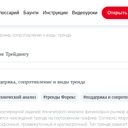
лоссарий
Баунти
Инструкции
Видеоуроки
Открыть
ржка, сопротивление и виды тренда
ие Трейдингу
держка, сопротивление и виды тренда
ехнический анализ
#тренды Форекс
#поддержка и сопроти
оочередной задачей технического анализа финансовых рынков в
ется нахождение тренда на построенном графике. Согласно теори
осрочный, промежуточный и краткосрочный. Тип тренда зависит