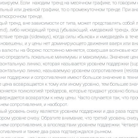
изируем. Если находим тренд на месячном графике, то говорим 
льный или дневной графики, то о промежуточном тренде. При ан
аткосрочном тренде.
ый тренд, вне зависимости от типа, может представлять собой 
end), либо нисходящий тренд (убывающий, «медвежий тренд», do
тствие тренда (sideways), когда силы «быков» и «медведей» в т
новешены, и у цены нет доминирующего движения вверх или вн
 валюты на Форекс постоянно меняется, совершая волновые кол
но определить локальные минимумы и максимумы. Значение цен
зонтальную линию, которая называется уровнем поддержки (supp
зонтальную линию, называемую уровнем сопротивления (resistanc
ни поддержки и сопротивления имеют большое значение в техн
 цена возвращается к тому или иному уровню, тем большее знач
сняется психологией трейдеров, которые придают уровню больш
верждается возвратом к нему цены. Часто случается так, что п
нем сопротивления, и наоборот.
ый уровень снизу является уровнем поддержки и два раза подт
ором уровне снизу. Обратите внимание, что третий уровень сни
нем сопротивления, а впоследствии уровнем поддержки. Четвер
отивления и также два раза подтверждался рынком.