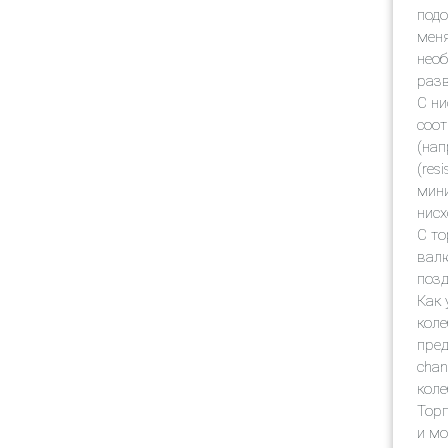
подо
меня
необ
разв
С ни
соот
(нап
(res
мини
нисх
С то
валю
позд
Как 
коле
пред
chan
коле
Торг
и мо