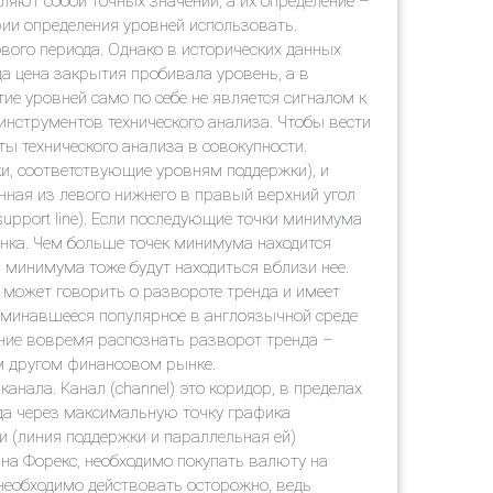
ляют собой точных значений, а их определение –
рии определения уровней использовать.
ового периода. Однако в исторических данных
а цена закрытия пробивала уровень, а в
е уровней само по себе не является сигналом к
 инструментов технического анализа. Чтобы вести
ы технического анализа в совокупности.
и, соответствующие уровням поддержки), и
нная из левого нижнего в правый верхний угол
support line). Если последующие точки минимума
ынка. Чем больше точек минимума находится
и минимума тоже будут находиться вблизи нее.
е может говорить о развороте тренда и имеет
поминавшееся популярное в англоязычной среде
Умение вовремя распознать разворот тренда –
м другом финансовом рынке.
анала. Канал (channel) это коридор, в пределах
нда через максимальную точку графика
и (линия поддержки и параллельная ей)
 на Форекс, необходимо покупать валюту на
 необходимо действовать осторожно, ведь