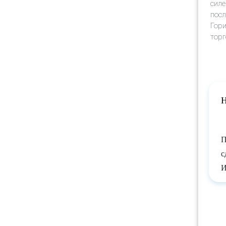
силе
посл
Гори
торг
Н
П
с
И