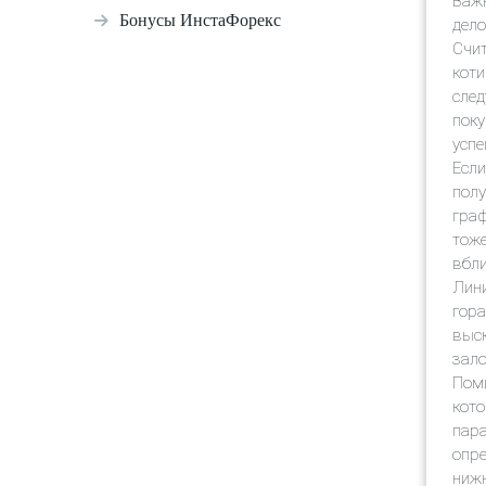
Важн
Бонусы ИнстаФорекс
дело
Счит
коти
след
поку
успе
Если
полу
граф
тоже
вбли
Лини
гора
выск
зало
Поми
кото
пара
опре
нижн