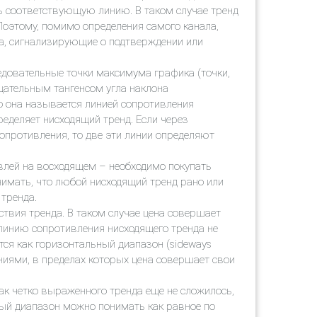
ить соответствующую линию. В таком случае тренд
Поэтому, помимо определения самого канала,
за, сигнализирующие о подтверждении или
ледовательные точки максимума графика (точки,
цательным тангенсом угла наклона
то она называется линией сопротивления
определяет нисходящий тренд. Если через
противления, то две эти линии определяют
говлей на восходящем – необходимо покупать
нимать, что любой нисходящий тренд рано или
 тренда.
ствия тренда. В таком случае цена совершает
 линию сопротивления нисходящего тренда не
ся как горизонтальный диапазон (sideways
иями, в пределах которых цена совершает свои
ак четко выраженного тренда еще не сложилось,
ый диапазон можно понимать как равное по