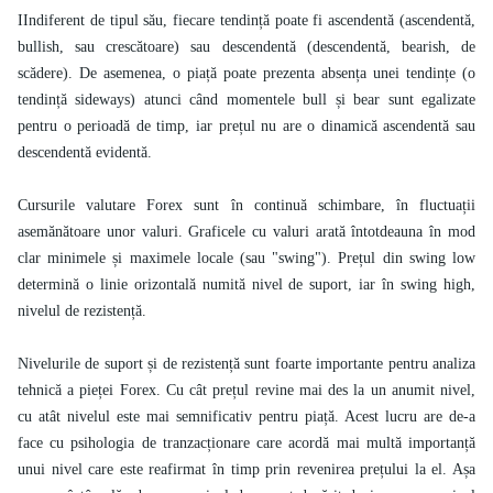
IIndiferent de tipul său, fiecare tendință poate fi ascendentă (ascendentă,
bullish, sau crescătoare) sau descendentă (descendentă, bearish, de
scădere). De asemenea, o piață poate prezenta absența unei tendințe (o
tendință sideways) atunci când momentele bull și bear sunt egalizate
pentru o perioadă de timp, iar prețul nu are o dinamică ascendentă sau
descendentă evidentă.
Cursurile valutare Forex sunt în continuă schimbare, în fluctuații
asemănătoare unor valuri. Graficele cu valuri arată întotdeauna în mod
clar minimele și maximele locale (sau "swing"). Prețul din swing low
determină o linie orizontală numită nivel de suport, iar în swing high,
nivelul de rezistență.
Nivelurile de suport și de rezistență sunt foarte importante pentru analiza
tehnică a pieței Forex. Cu cât prețul revine mai des la un anumit nivel,
cu atât nivelul este mai semnificativ pentru piață. Acest lucru are de-a
face cu psihologia de tranzacționare care acordă mai multă importanță
unui nivel care este reafirmat în timp prin revenirea prețului la el. Așa