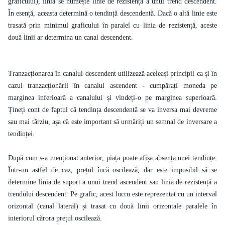
graficului), linia se numește linie de rezistență a unui trend descendent.
În esență, aceasta determină o tendință descendentă. Dacă o altă linie este
trasată prin minimul graficului în paralel cu linia de rezistență, aceste
două linii ar determina un canal descendent.
Tranzacționarea în canalul descendent utilizează aceleași principii ca și în
cazul tranzacționării în canalul ascendent - cumpărați moneda pe
marginea inferioară a canalului și vindeți-o pe marginea superioară.
Țineți cont de faptul că tendința descendentă se va inversa mai devreme
sau mai târziu, așa că este important să urmăriți un semnal de inversare a
tendinței.
După cum s-a menționat anterior, piața poate afișa absența unei tendințe.
Într-un astfel de caz, prețul încă oscilează, dar este imposibil să se
determine linia de suport a unui trend ascendent sau linia de rezistență a
trendului descendent. Pe grafic, acest lucru este reprezentat cu un interval
orizontal (canal lateral) și trasat cu două linii orizontale paralele în
interiorul cărora prețul oscilează.