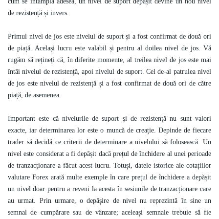
cum se întâmplă adesea, un nivel de suport depășit devine un nou nivel
de rezistență și invers.
Primul nivel de jos este nivelul de suport și a fost confirmat de două ori
de piață. Același lucru este valabil și pentru al doilea nivel de jos. Vă
rugăm să rețineți că, în diferite momente, al treilea nivel de jos este mai
întâi nivelul de rezistență, apoi nivelul de suport. Cel de-al patrulea nivel
de jos este nivelul de rezistență și a fost confirmat de două ori de către
piață, de asemenea.
Important este că nivelurile de suport și de rezistență nu sunt valori
exacte, iar determinarea lor este o muncă de creație. Depinde de fiecare
trader să decidă ce criterii de determinare a nivelului să folosească. Un
nivel este considerat a fi depășit dacă prețul de închidere al unei perioade
de tranzacționare a făcut acest lucru. Totuși, datele istorice ale cotațiilor
valutare Forex arată multe exemple în care prețul de închidere a depășit
un nivel doar pentru a reveni la acesta în sesiunile de tranzacționare care
au urmat. Prin urmare, o depășire de nivel nu reprezintă în sine un
semnal de cumpărare sau de vânzare; aceleași semnale trebuie să fie