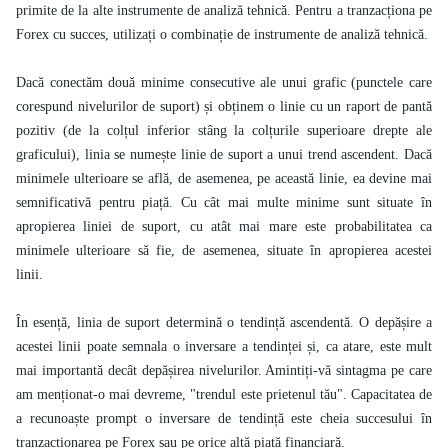
primite de la alte instrumente de analiză tehnică. Pentru a tranzacționa pe
Forex cu succes, utilizați o combinație de instrumente de analiză tehnică.
Dacă conectăm două minime consecutive ale unui grafic (punctele care
corespund nivelurilor de suport) și obținem o linie cu un raport de pantă
pozitiv (de la colțul inferior stâng la colțurile superioare drepte ale
graficului), linia se numește linie de suport a unui trend ascendent. Dacă
minimele ulterioare se află, de asemenea, pe această linie, ea devine mai
semnificativă pentru piață. Cu cât mai multe minime sunt situate în
apropierea liniei de suport, cu atât mai mare este probabilitatea ca
minimele ulterioare să fie, de asemenea, situate în apropierea acestei
linii.
În esență, linia de suport determină o tendință ascendentă. O depășire a
acestei linii poate semnala o inversare a tendinței și, ca atare, este mult
mai importantă decât depășirea nivelurilor. Amintiți-vă sintagma pe care
am menționat-o mai devreme, "trendul este prietenul tău". Capacitatea de
a recunoaște prompt o inversare de tendință este cheia succesului în
tranzacționarea pe Forex sau pe orice altă piață financiară.