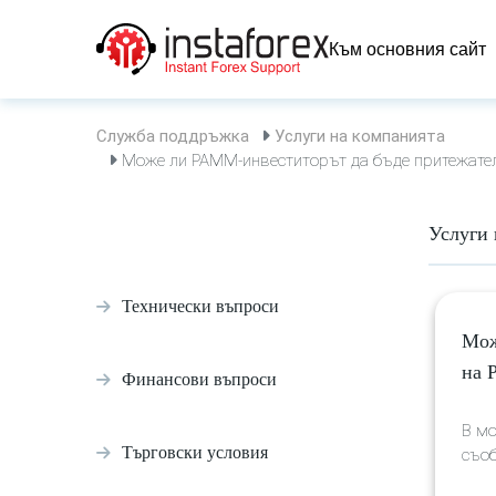
Към основния сайт
Служба поддръжка
Услуги на компанията
Може ли PAMM-инвеститорът да бъде притежател 
Услуги 
Технически въпроси
Мож
на 
Финансови въпроси
В мо
Търговски условия
съоб