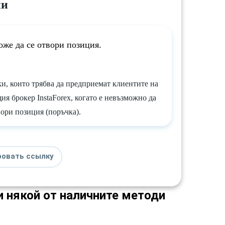
ии
оже да се отвори позиция.
и, които трябва да предприемат клиентите на
ия брокер InstaForex, когато е невъзможно да
вори позиция (поръчка).
ровать ссылку
и някой от наличните методи