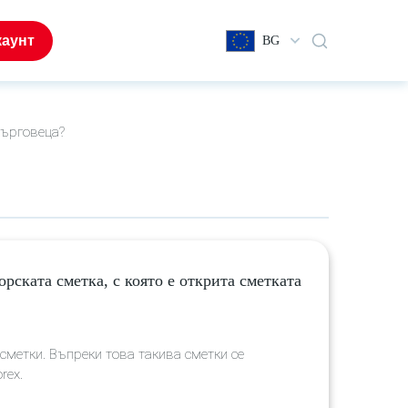
каунт
BG
търговеца?
ската сметка, с която е открита сметката
метки. Въпреки това такива сметки се
rex.