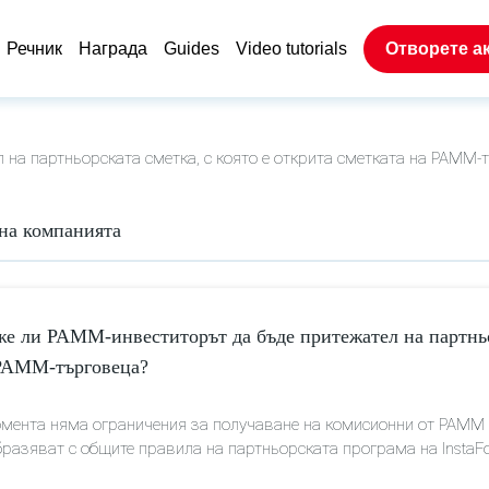
Речник
Награда
Guides
Video tutorials
Отворете а
на партньорската сметка, с която е открита сметката на PAMM-
на компанията
е ли PAMM-инвеститорът да бъде притежател на партньор
PAMM-търговеца?
мента няма ограничения за получаване на комисионни от PAMM с
разяват с общите правила на партньорската програма на InstaFo