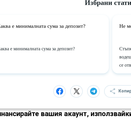
Избрани стат
аква е минималната сума за депозит?
Не м
аква е минималната сума за депозит?
Стъпк
водещ
се от
Копи
нансирайте вашия акаунт, използвайк