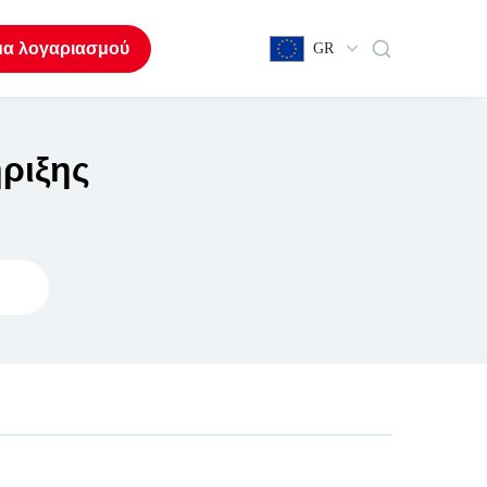
μα λογαριασμού
GR
ριξης