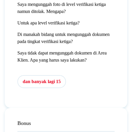
Saya mengunggah foto di level verifikasi ketiga
namun ditolak. Mengapa?
Untuk apa level verifikasi ketiga?
Di manakah bidang untuk mengunggah dokumen
pada tingkat verifikasi ketiga?
Saya tidak dapat mengunggah dokumen di Area
Klien. Apa yang harus saya lakukan?
dan banyak lagi 15
Bonus