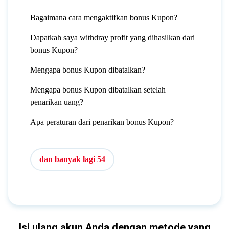
Bagaimana cara mengaktifkan bonus Kupon?
Dapatkah saya withdray profit yang dihasilkan dari
bonus Kupon?
Mengapa bonus Kupon dibatalkan?
Mengapa bonus Kupon dibatalkan setelah
penarikan uang?
Apa peraturan dari penarikan bonus Kupon?
dan banyak lagi 54
Isi ulang akun Anda dengan metode yang