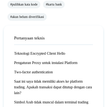
#pulihkan kata kode
#kartu bank
#akun belum diverifikasi
Pertanyaan teknis
Teknologi Encrypted Client Hello
Pengaturan Proxy untuk instalasi Platform
Two-factor authentication
Saat ini saya tidak memiliki akses ke platform
trading. Apakah transaksi dapat ditutup dengan cara
lain?
Simbol Arab tidak muncul dalam terminal trading