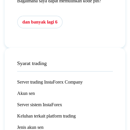
Bagaimana saya dapat memulihkan kode pin?
dan banyak lagi 6
Syarat trading
Server trading InstaForex Company
Akun sen
Server sistem InstaForex
Keluhan terkait platform trading
Jenis akun sen