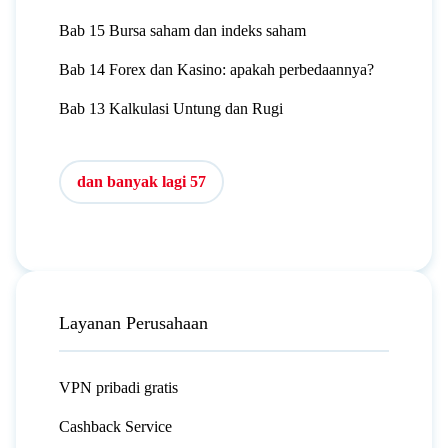
Bab 15 Bursa saham dan indeks saham
Bab 14 Forex dan Kasino: apakah perbedaannya?
Bab 13 Kalkulasi Untung dan Rugi
dan banyak lagi 57
Layanan Perusahaan
VPN pribadi gratis
Cashback Service