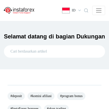
ID
Selamat datang di bagian Dukungan
#deposit
#komisi afiliasi
#program bonus
#InstaForex bonuses
#akun trading