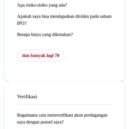
Apa risiko-risiko yang ada?
Apakah saya bisa mendapatkan dividen pada saham
IPO?
Berapa biaya yang dikenakan?
dan banyak lagi 70
Verifikasi
Bagaimana cara memverifikasi akun perdagangan
saya dengan ponsel saya?