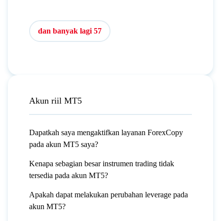
dan banyak lagi 57
Akun riil MT5
Dapatkah saya mengaktifkan layanan ForexCopy
pada akun MT5 saya?
Kenapa sebagian besar instrumen trading tidak
tersedia pada akun MT5?
Apakah dapat melakukan perubahan leverage pada
akun MT5?