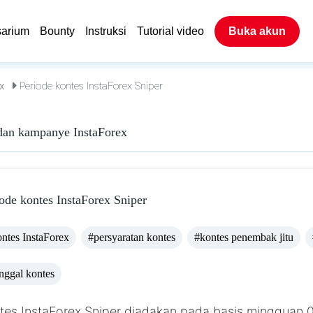
sarium
Bounty
Instruksi
Tutorial video
Buka akun
x
Periode kontes InstaForex Sniper
dan kampanye InstaForex
ode kontes InstaForex Sniper
ntes InstaForex
#persyaratan kontes
#kontes penembak jitu
nggal kontes
tes InstaForex Sniper diadakan pada basis mingguan 00