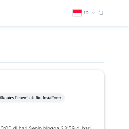
ID
#kontes Penembak Jitu InstaForex
:00 di hari Senin hingga 23:59 di hari