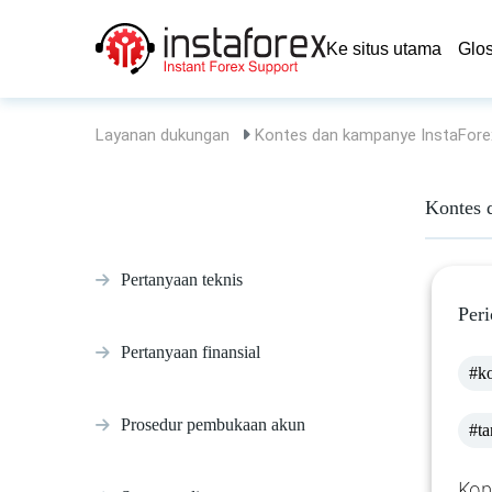
Ke situs utama
Glo
Layanan dukungan
Kontes dan kampanye InstaFore
Kontes 
Pertanyaan teknis
Peri
Pertanyaan finansial
#ko
Prosedur pembukaan akun
#ta
Kon