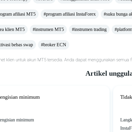
ogram afiliasi MT5
#program afiliasi InstaForex
#suku bunga 
ea klien MT5
#instrumen MT5
#instrumen trading
#platform
tivasi bebas swap
#broker ECN
net klien untuk akun MT5 tersedia. Anda dapat menggunakan semua fitu
Artikel unggul
engisian minimum
Tidak
engisian minimum
Langka
Insta