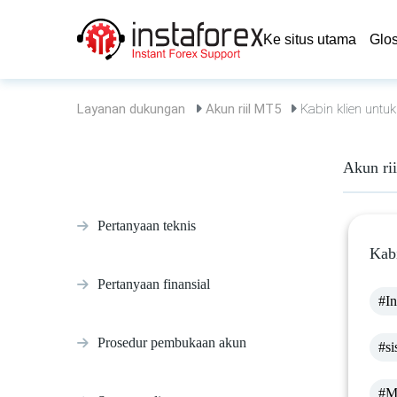
Ke situs utama
Glo
Layanan dukungan
Akun riil MT5
Kabin klien untu
Akun ri
Pertanyaan teknis
Kab
Pertanyaan finansial
#In
Prosedur pembukaan akun
#s
#M