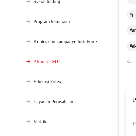
Syarat trading
#pr
Program kemitraan
#ar
Kontes dan kampanye InstaForex
#ak
Akun riil MT5
Kabi
Edukasi Forex
P
Layanan Perusahaan
Verifikasi
P