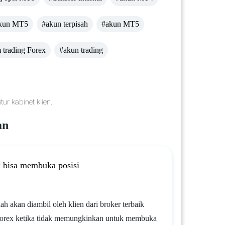
akun MT5
#akun terpisah
#akun MT5
 trading Forex
#akun trading
r kabinet klien.
an
 bisa membuka posisi
h akan diambil oleh klien dari broker terbaik
Forex ketika tidak memungkinkan untuk membuka