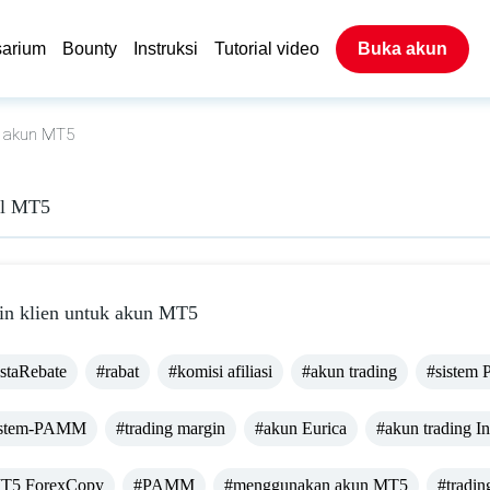
sarium
Bounty
Instruksi
Tutorial video
Buka akun
k akun MT5
il MT5
in klien untuk akun MT5
staRebate
#rabat
#komisi afiliasi
#akun trading
#sistem
istem-PAMM
#trading margin
#akun Eurica
#akun trading I
T5 ForexCopy
#PAMM
#menggunakan akun MT5
#tradi