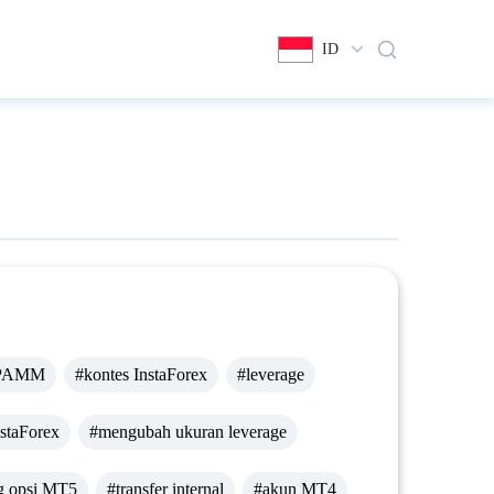
ID
 PAMM
#kontes InstaForex
#leverage
nstaForex
#mengubah ukuran leverage
ng opsi MT5
#transfer internal
#akun MT4