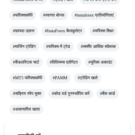
#फॉरेक्सकॉपी
#स्वागत बोनस
#instaforex प्रतियोगिताएं
#फ़ायदा उठाना
#InstaForex कैलकुलेटर
#फॉरेक्स शिक्षा
#मार्जिन ट्रेडिंग
#फॉरेक्स में ट्रेड
#समष्टि आर्थिक संकेतक
#कैंडलस्टिक चार्ट
#विलियम्स एलीगेटर
#यूरिका अकाउंट
#MT5 फॉरेक्सकॉपी
#PAMM
#ट्रेडिंग खाते
#सक्रिय स्वैप मुक्त
#कोड वर्ड पुनर्स्थापित करें
#बैंक कार्ड
#असत्यापित खाता