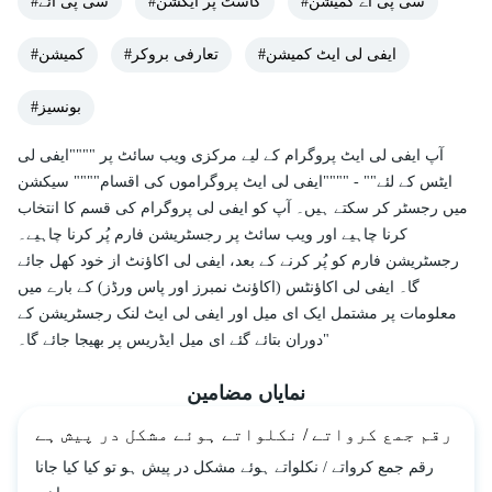
#سی پی اے کمیشن
#کاسٹ پر ایکشن
#سی پی آئے
#ایفی لی ایٹ کمیشن
#تعارفی بروکر
#کمیشن
#بونسیز
آپ ایفی لی ایٹ پروگرام کے لیے مرکزی ویب سائٹ پر """"ایفی لی
ایٹس کے لئے"" - """"ایفی لی ایٹ پروگراموں کی اقسام"""" سیکشن
میں رجسٹر کر سکتے ہیں۔ آپ کو ایفی لی پروگرام کی قسم کا انتخاب
کرنا چاہیے اور ویب سائٹ پر رجسٹریشن فارم پُر کرنا چاہیے۔
رجسٹریشن فارم کو پُر کرنے کے بعد، ایفی لی اکاؤنٹ از خود کھل جائے
گا۔ ایفی لی اکاؤنٹس (اکاؤنٹ نمبرز اور پاس ورڈز) کے بارے میں
معلومات پر مشتمل ایک ای میل اور ایفی لی ایٹ لنک رجسٹریشن کے
دوران بتائے گئے ای میل ایڈریس پر بھیجا جائے گا۔"
نمایاں مضامین
رقم جمع کرواتے / نکلواتے ہوئے مشکل در پیش ہے
رقم جمع کرواتے / نکلواتے ہوئے مشکل در پیش ہو تو کیا کیا جانا