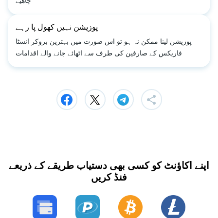
چاھیے
پوزیشن نہیں کھول پا رہے
پوزیشن لینا ممکن نہ ہو تو اس صورت میں بہترین بروکر انسٹا
فاریکس کے صارفین کی طرف سے اٹھائے جانے والے اقدامات
اپنے اکاؤنٹ کو کسی بھی دستیاب طریقے کے ذریعے
فنڈ کریں