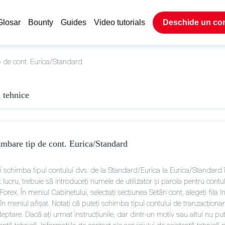
Glosar
Bounty
Guides
Video tutorials
Deschide un co
 de cont. Eurica/Standard
i tehnice
mbare tip de cont. Eurica/Standard
ți schimba tipul contului dvs. de la Standard/Eurica la Eurica/Standard
 lucru, trebuie să introduceți numele de utilizator și parola pentru con
Forex. În meniul Cabinetului, selectați secțiunea Setări cont, alegeți fila 
în meniul afișat. Notați că puteți schimba tipul contului de tranzacționar
teptare. Dacă ați urmat instrucțiunile, dar dintr-un motiv sau altul nu pu