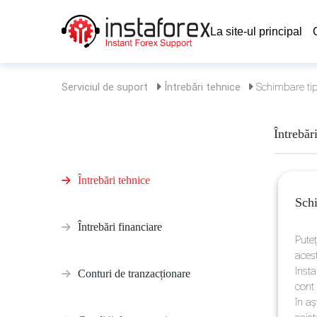
La site-ul principal
Serviciul de suport
Întrebări tehnice
Schimbare tip
Întrebăr
Întrebări tehnice
Schi
Întrebări financiare
Pute
acest
Insta
Conturi de tranzacționare
cont 
în aș