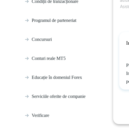
asist
Condiții de tranzacționare
Asist
Programul de parteneriat
Concursuri
I
Conturi reale MT5
P
I
Educație în domeniul Forex
p
Serviciile oferite de companie
Verificare