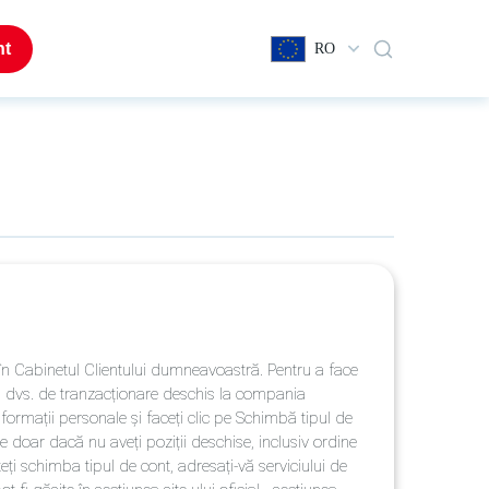
nt
RO
 în Cabinetul Clientului dumneavoastră. Pentru a face
tul dvs. de tranzacționare deschis la compania
Informații personale și faceți clic pe Schimbă tipul de
e doar dacă nu aveți poziții deschise, inclusiv ordine
teți schimba tipul de cont, adresați-vă serviciului de