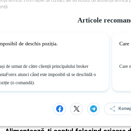
ență tehnică. Informațiile de contact ale serviciului de asistență tehnică po
ență.
Articole recoman
mposibil de deschis poziția.
Care 
ași de urmat de către clienții principalului broker
Care 
nstaForex atunci când este imposibil să se deschidă o
oziție (o comandă).
Копи