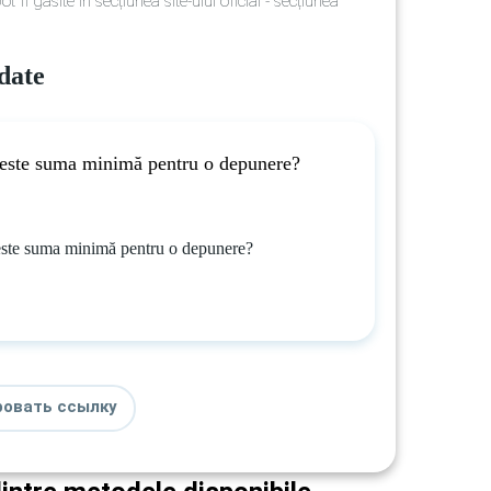
t fi găsite în secțiunea site-ului oficial - secțiunea
date
este suma minimă pentru o depunere?
este suma minimă pentru o depunere?
ровать ссылку