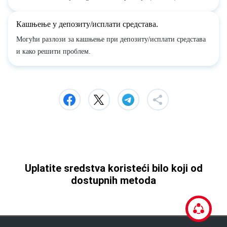
Кашњење у депозиту/исплати средстава.
Могући разлози за кашњење при депозиту/исплати средстава
и како решити проблем.
Uplatite sredstva koristeći bilo koji od
dostupnih metoda