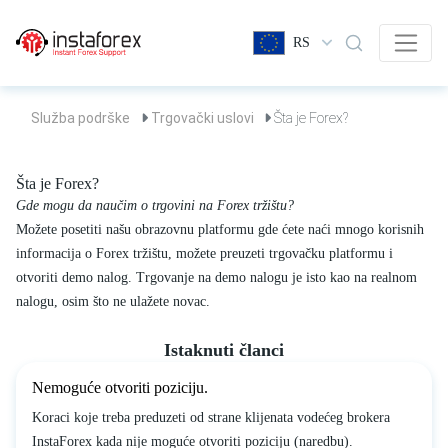
RS
Služba podrške
Trgovački uslovi
Šta je Forex?
Šta je Forex?
Gde mogu da naučim o trgovini na Forex tržištu?
Možete posetiti našu obrazovnu platformu gde ćete naći mnogo korisnih
informacija o Forex tržištu, možete preuzeti trgovačku platformu i
otvoriti demo nalog. Trgovanje na demo nalogu je isto kao na realnom
nalogu, osim što ne ulažete novac.
Istaknuti članci
Nemoguće otvoriti poziciju.
Koraci koje treba preduzeti od strane klijenata vodećeg brokera
InstaForex kada nije moguće otvoriti poziciju (naredbu).