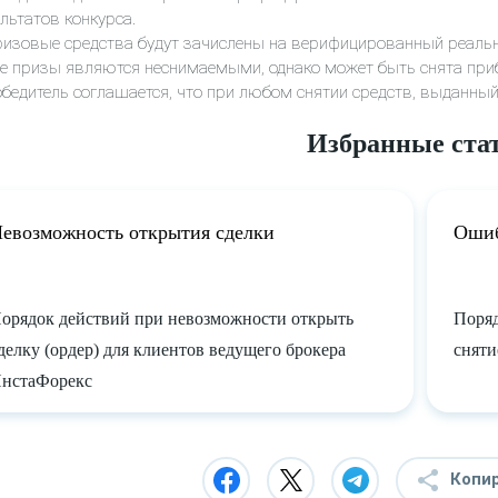
льтатов конкурса.
ризовые средства будут зачислены на верифицированный реаль
се призы являются неснимаемыми, однако может быть снята приб
обедитель соглашается, что при любом снятии средств, выданны
Избранные ста
евозможность открытия сделки
Ошиб
орядок действий при невозможности открыть
Поряд
делку (ордер) для клиентов ведущего брокера
сняти
нстаФорекс
Копи