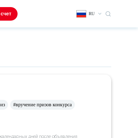
 счет
RU
риз
#вручение призов конкурса
 календарных дней после объявления