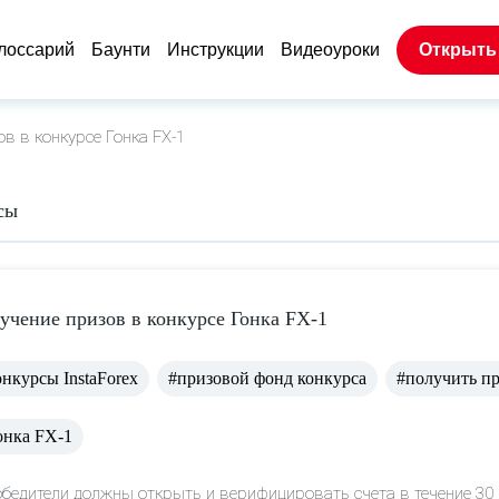
лоссарий
Баунти
Инструкции
Видеоуроки
Открыть
в в конкурсе Гонка FX-1
сы
учение призов в конкурсе Гонка FX-1
онкурсы InstaForex
#призовой фонд конкурса
#получить п
онка FX-1
обедители должны открыть и верифицировать счета в течение 30