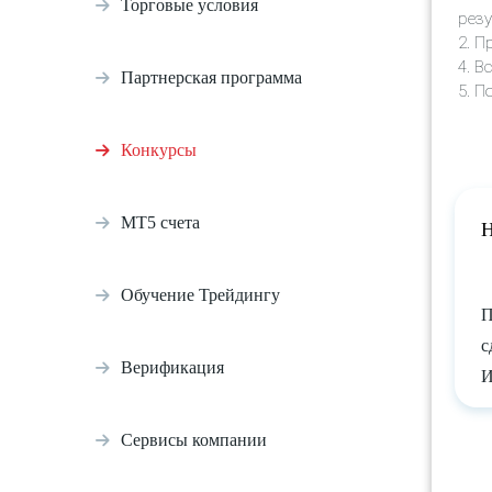
Торговые условия
резу
2. П
4. В
Партнерская программа
5. П
Конкурсы
МТ5 счета
Н
Обучение Трейдингу
П
с
Верификация
И
Сервисы компании