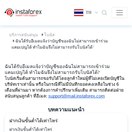
TH
บริการสนับสนุน
โบนัส
ฉันได้รับอีเมลแจ้งว่าบัญชีของฉันไม่สามารถเข้าร่วม
แคมเปญได้ ทำไมฉันจึงไม่สามารถรับโบนัสได้?
ฉันได้รับอีเมลแจ้งว่าบัญชีของฉันไม่สามารถเข้าร่วม
แคมเปญได้ ทำไมฉันจึงไม่สามารถรับโบนัสได้?
โบนัสเริ่มต้นสามารถขอรับได้โดยลูกค้าใหม่ผู้ที่ไม่เคยเปิดบัญชีใน
บริษัทเราเท่านั้น หรือในกรณีที่ไม่มีบันทึกยอดคงเหลือในช่วง 6 
เดือนที่ผ่านมา หากต้องการคำปรึกษาเพิ่มเติม สามารถติดต่อฝ่าย
สนับสนุนลูกค้า ที่อีเมล: 
support@mail.instaforex.com
บทความแนะนำ
ฝากเงินขั้นต่ำได้เท่าไหร่
ฝากเงินขั้นต่ำได้เท่าไหร่