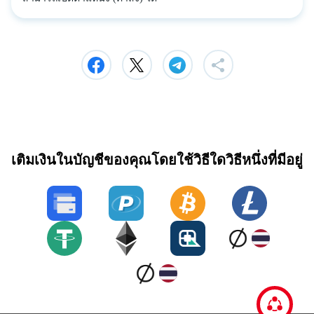
เติมเงินในบัญชีของคุณโดยใช้วิธีใดวิธีหนึ่งที่มีอยู่