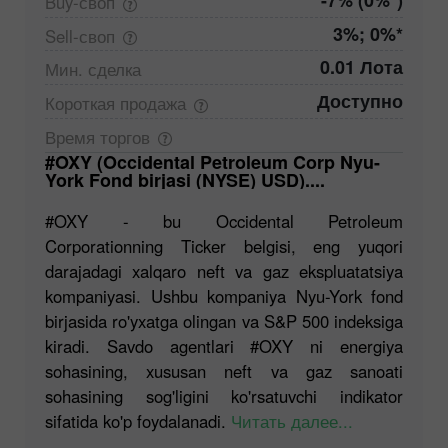
-7% (0%*)
Buy-своп
3%; 0%*
Sell-своп
0.01 Лота
Мин.
сделка
Доступно
Короткая
продажа
Время
торгов
#OXY (Occidental Petroleum Corp Nyu-
York Fond birjasi (NYSE) USD)....
#OXY - bu Occidental Petroleum
Corporationning Ticker belgisi, eng yuqori
darajadagi xalqaro neft va gaz ekspluatatsiya
kompaniyasi. Ushbu kompaniya Nyu-York fond
birjasida ro'yxatga olingan va S&P 500 indeksiga
kiradi. Savdo agentlari #OXY ni energiya
sohasining, xususan neft va gaz sanoati
sohasining sog'ligini ko'rsatuvchi indikator
sifatida ko'p foydalanadi.
Читать далее...