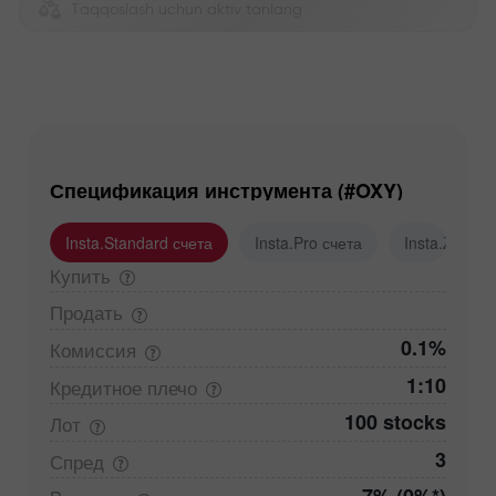
Taqqoslash uchun aktiv tanlang
Спецификация инструмента (#OXY)
Insta.Standard счета
Insta.Pro счета
Insta.Zero с
Купить
Продать
0.1%
Комиссия
1:10
Кредитное
плечо
100 stocks
Лот
3
Спред