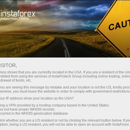
Treyderlar uchun
Savdo shartlari
Savdo vositalari
#OXY
ISITOR,
ess shows that you are currently located in the USA. If you are a resident of the Uni
ibited from using the services of InstaFintech Group including online trading, online
OXY
drawal of funds, etc.
k you are seeing this message by mistake and your location is not the US, kindly pro
herwise, you must leave the website in order to comply with government restrictions
56.07
(
%)
06 Aug 2026 19:59
ur IP address show your location as the USA?
sing a VPN provided by a hosting company based in the United States;
oes not have proper WHOIS records;
Купить
Продать
occurred in the WHOIS geolocation database.
56.07
56.04
irm whether you are a US resident or not by clicking the relevant button below. If y
ption, being a US resident, you will not be able to open an account with InstaForex