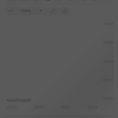
M1
M5
M15
M30
H1
H4
1D
1W
1M
Chiziq