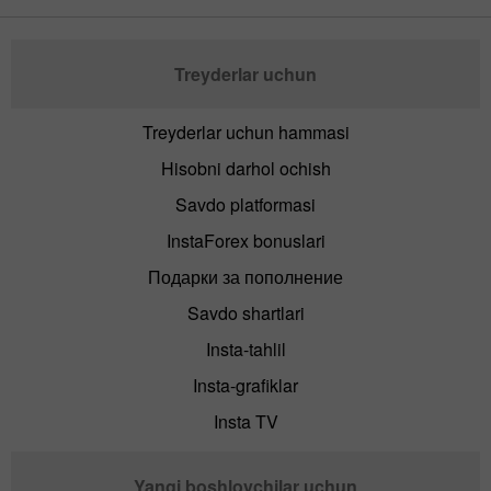
Treyderlar uchun
Treyderlar uchun hammasi
Hisobni darhol ochish
Savdo platformasi
InstaForex bonuslari
Подарки за пополнение
Savdo shartlari
Insta-tahlil
Insta-grafiklar
Insta TV
Yangi boshlovchilar uchun