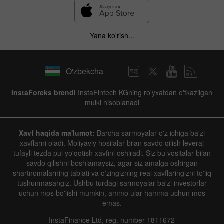
Yana ko'rish...
O'zbekcha
InstaForeks brendi
InstaFintech KGning ro'yxatdan o'tkazilgan
mulki hisoblanadi
Xavf haqida ma'lumot:
Barcha sarmoyalar o'z ichiga ba'zi
xavflarni oladi. Moliyaviy hosilalar bilan savdo qilish leveraj
tufayli tezda pul yo'qotish xavfini oshiradi. Siz bu vositalar bilan
savdo qilishni boshlamaysiz, agar siz amalga oshirgan
shartnomalarning tabiati va o'zingizning real xavflaringizni to'liq
tushunmasangiz. Ushbu turdagi sarmoyalar ba'zi investorlar
uchun mos bo'lishi mumkin, ammo ular hamma uchun mos
emas.
InstaFinance Ltd, reg. number 1811672