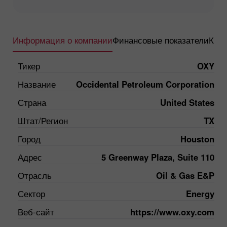
Информация о компании
Финансовые показатели
Квар
Тикер
OXY
Название
Occidental Petroleum Corporation
Страна
United States
Штат/Регион
TX
Город
Houston
Адрес
5 Greenway Plaza, Suite 110
Отрасль
Oil & Gas E&P
Сектор
Energy
Веб-сайт
https://www.oxy.com