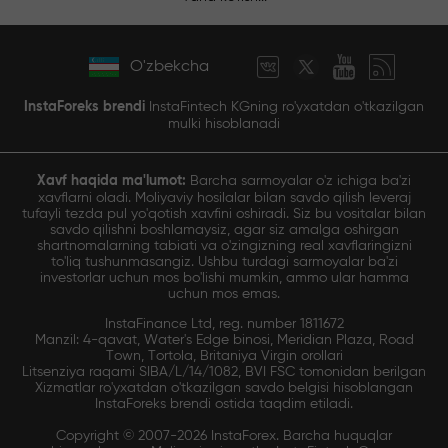
O'zbekcha
InstaForeks brendi
InstaFintech KGning ro'yxatdan o'tkazilgan
mulki hisoblanadi
Xavf haqida ma'lumot:
Barcha sarmoyalar o'z ichiga ba'zi
xavflarni oladi. Moliyaviy hosilalar bilan savdo qilish leveraj
tufayli tezda pul yo'qotish xavfini oshiradi. Siz bu vositalar bilan
savdo qilishni boshlamaysiz, agar siz amalga oshirgan
shartnomalarning tabiati va o'zingizning real xavflaringizni
to'liq tushunmasangiz. Ushbu turdagi sarmoyalar ba'zi
investorlar uchun mos bo'lishi mumkin, ammo ular hamma
uchun mos emas.
InstaFinance Ltd, reg. number 1811672
Manzil: 4-qavat, Water's Edge binosi, Meridian Plaza, Road
Town, Tortola, Britaniya Virgin orollari
Litsenziya raqami SIBA/L/14/1082, BVI FSC tomonidan berilgan
Xizmatlar ro'yxatdan o'tkazilgan savdo belgisi hisoblangan
InstaForeks brendi ostida taqdim etiladi.
Copyright © 2007-2026 InstaForex. Barcha huquqlar