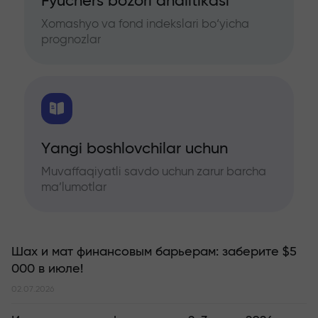
Fyuchers bozori analitikasi
Xomashyo va fond indekslari bo‘yicha
prognozlar
Yangi boshlovchilar uchun
Muvaffaqiyatli savdo uchun zarur barcha
ma’lumotlar
Шах и мат финансовым барьерам: заберите $5
000 в июле!
02.07.2026