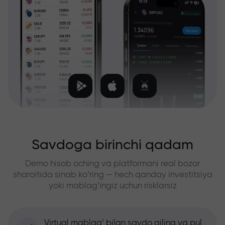
Savdoga birinchi qadam
Demo hisob oching va platformani real bozor
sharoitida sinab ko‘ring — hech qanday investitsiya
yoki mablag‘ingiz uchun risklarsiz
Virtual mablag‘ bilan savdo qiling va pul