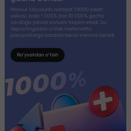
Maxsus XAccounts nafaqat 1:5000 kredit
yelkasi, balki 1 000% dan 10 000% gacha
savdoga yaroqli bonusni taqdim etadi, bu
depozitingizdan o‘nlab marta katta
pasayishlarga bardosh berish imkonini beradi
Ro‘yxatdan o‘tish