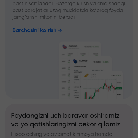
past hisoblanadi. Bozorga kirish va chiqishdagi
past xarajatlar uzoq muddatda ko‘proq foyda
jamg‘arish imkonini beradi
Barchasini ko‘rish
Foydangizni uch baravar oshiramiz
va yo‘qotishlaringizni bekor qilamiz
Hisob oching va avtomatik himoya hamda