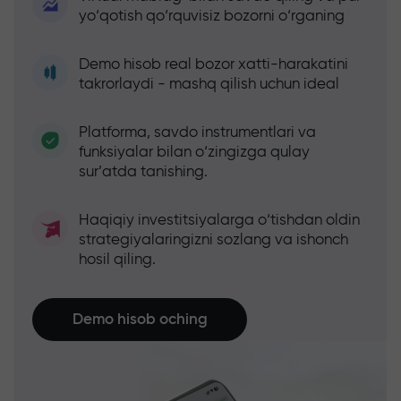
yo‘qotish qo‘rquvisiz bozorni o‘rganing
Demo hisob real bozor xatti-harakatini
takrorlaydi - mashq qilish uchun ideal
Platforma, savdo instrumentlari va
funksiyalar bilan o‘zingizga qulay
sur’atda tanishing.
Haqiqiy investitsiyalarga o‘tishdan oldin
strategiyalaringizni sozlang va ishonch
hosil qiling.
Demo hisob oching