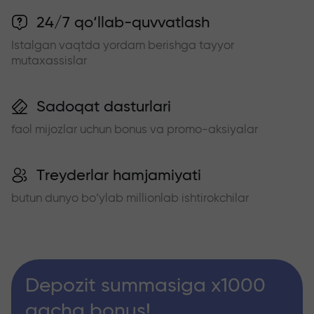
24/7 qo‘llab-quvvatlash
Istalgan vaqtda yordam berishga tayyor
mutaxassislar
Sadoqat dasturlari
faol mijozlar uchun bonus va promo-aksiyalar
Treyderlar hamjamiyati
butun dunyo bo‘ylab millionlab ishtirokchilar
Depozit summasiga x1000
gacha bonus!