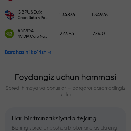
GBPUSD.fx
1.34876
1.34976
Great Britain Pound vs US Dollar
#NVDA
223.95
224.01
NVIDIA Corp Nasdaq Stock Exchange (Nasdaq) USD
Barchasini ko‘rish
Foydangiz uchun hammasi
Spred, himoya va bonuslar — barqaror daromadingiz
kaliti
Har bir tranzaksiyada tejang
Bizning spredlar boshqa brokerlar orasida eng