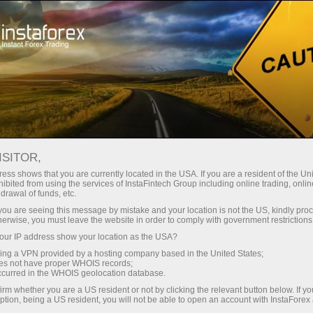
Kichik
spredlar — katta foyda
ISITOR,
ess shows that you are currently located in the USA. If you are a resident of the Uni
Har bir depozit uchun
ibited from using the services of InstaFintech Group including online trading, online
InstaForex bilan siz haqiqatan
drawal of funds, etc.
raqobatbardosh imkoniyatlarga
30% bonus
k you are seeing this message by mistake and your location is not the US, kindly pro
ega bo‘lasiz: 1:5000 gacha kredit
herwise, you must leave the website in order to comply with government restrictions
yelkasi, bozordagi eng yaxshi
ur IP address show your location as the USA?
Savdoda
spred va komissiyalardan biri,
sing a VPN provided by a hosting company based in the United States;
shuningdek aksiyalar va indekslar
oes not have proper WHOIS records;
va trassada tezlik
occurred in the WHOIS geolocation database.
bilan savdo qilish uchun qulay
irm whether you are a US resident or not by clicking the relevant button below. If y
shartlar.
ption, being a US resident, you will not be able to open an account with InstaForex
Shaxsiy sovg‘a jekpoti
Biz savdoni yanada jozibador