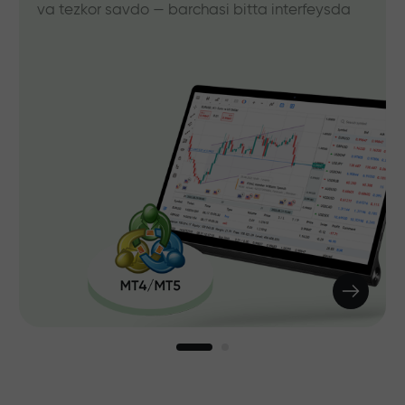
va tezkor savdo — barchasi bitta interfeysda