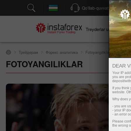
Qo'llab-quvvatlash
Treyderlar uchun
bo
Трейдерам
Форекс аналитика
Fotoyangiliklar
FOTOYANGILIKLAR
Savdo hisob-varag‘ini ochish
Demo-h
DEAR V
Your IP addr
you are proh
deposit/with
If you thin
website. Ot
Why does yo
- you are u
- your IP d
- an error 
Please conf
the wrong o