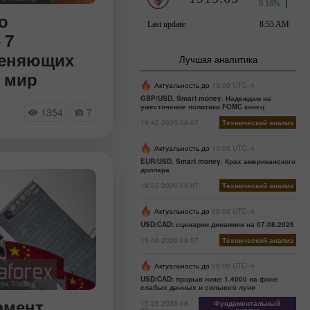
 покупке
 совесть и
о
лько примеров
 7
нг эмоций
меняющих
совые правила
Лучшая аналитика
 мир
Актуальность до
13:00 UTC--4
GBP/USD. Smart money. Надеждам на
переживает
ужесточение политики FOMC конец
1354
7
 революцию. Мы
19:42 2026-08-07
Технический анализ
дим от эпохи
ранов и
Актуальность до
13:00 UTC--4
ок-приложений в
EUR/USD. Smart money. Крах американского
доллара
за, неотделимого
19:22 2026-08-07
Технический анализ
усственного
еты превращаются
Актуальность до
09:00 UTC--4
нтов, способных
USD/CAD: сценарии динамики на 07.08.2026
 с полуслова,
15:46 2026-08-07
Технический анализ
вать сигналы
ромоздких
Актуальность до
09:00 UTC--4
тоятельно
USD/CAD: прорыв ниже 1.4000 на фоне
слабых данных и сильного луни
ными задачами.
амент
мь самых
15:25 2026-08-
Фундаментальный