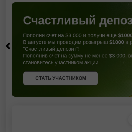
qolmoqda. Qarshilik 2 : 0.44529
Pivot :
Qarshilik
Счастливый депо
Пополни счет на $3 000 и получи еще
$100
В августе мы проводим розыгрыш
$1000
в 
"Счастливый депозит"!
Пополнив счет на сумму не менее $3 000, 
становитесь участником акции.
СТАТЬ УЧАСТНИКОМ
СТАТЬ УЧАСТНИКОМ
ПОЛУЧИТЬ БОНУС
СТАТЬ УЧАСТНИКОМ