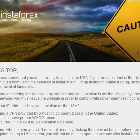
Hisob-varag'ini tez ochish
Savdo platformasi
Endi ish
shlayotganlar
Investorlar uchun
Hamkorlar uchun
Promoaks
uchun
isob-varag‘ini ochish
ISITOR,
ess shows that you are currently located in the USA. If you are a resident of the Uni
ibited from using the services of InstaFintech Group including online trading, online
drawal of funds, etc.
k you are seeing this message by mistake and your location is not the US, kindly pro
herwise, you must leave the website in order to comply with government restrictions
ur IP address show your location as the USA?
sing a VPN provided by a hosting company based in the United States;
oes not have proper WHOIS records;
occurred in the WHOIS geolocation database.
irm whether you are a US resident or not by clicking the relevant button below. If y
Пейзаж напоказ – когда
В поисках у
ption, being a US resident, you will not be able to open an account with InstaForex
ландшафт становится
ИИ открыл 