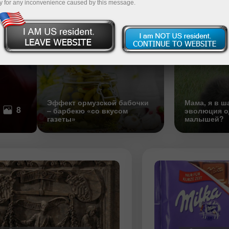
y for any inconvenience caused by this message.
инструментом власти
и не только
охи
Одиночество в кубе – грядет эп
цифровых нор?
22:12 2026-06-30 UTC+3
Эффект ормузской бабочки
Мама, я в ш
8
– барбекю «со вкусом
эволюция о
газеты»
малышей?