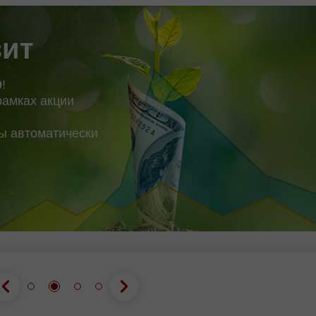
 13.40688 Qo'llab-quvvatlash
kechirmoqda. Shu sa
bo'yicha asosiy
зит
0
!
рамках акции
вы автоматически