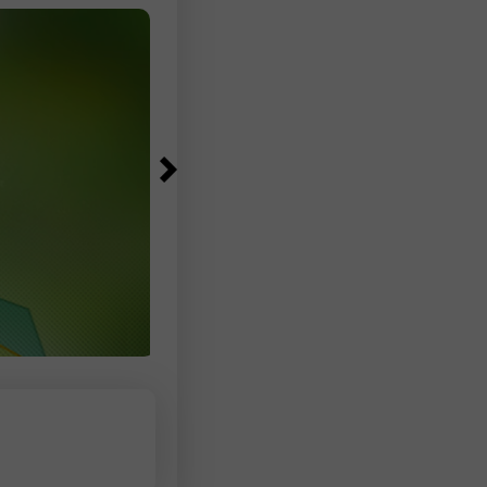
babli, Germaniya
omillar bo'lmaganligi sababli,
treyderlar yangi xaridlar