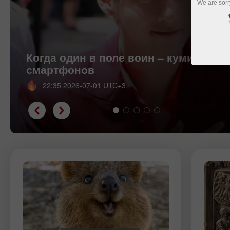
We are sorr
Когда один в поле воин – кумиры эп
смартфонов
22:35 2026-07-01 UTC+3