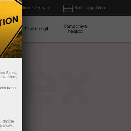
To'ldirish / Yechish
Kabinetga kirish
Kompaniya
iyalar
Tanaffuz qil
haqida
rex
ted States,
 transfers,
ceed to the
.
ou choose
 anyway.