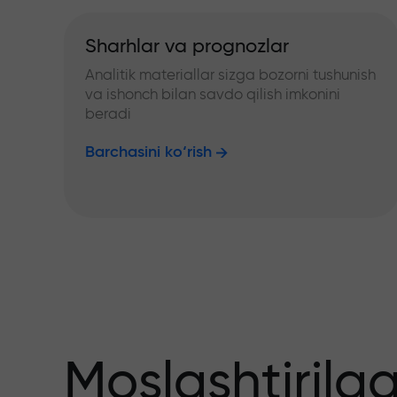
Sharhlar va prognozlar
Analitik materiallar sizga bozorni tushunish
va ishonch bilan savdo qilish imkonini
beradi
Barchasini ko‘rish
Moslashtirilg