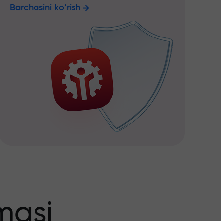
Barchasini ko‘rish
masi