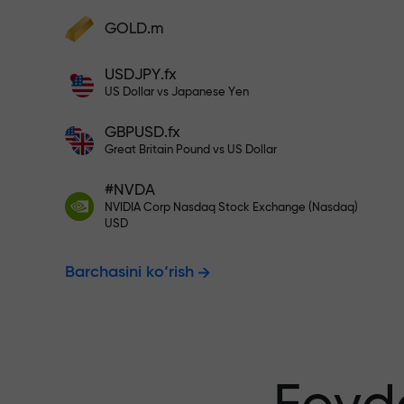
Hisobingizni $333 bilan to‘ldiri
GOLD.m
Hisobni to‘ldiring va depozitingizdan 1
000 marta katta bonus oling. X1000 xat
Risksiz savdo
USDJPY.fx
emas. Depozit qancha katta bo‘lsa,
US Dollar vs Japanese Yen
multiplikator shuncha yuqori bo‘ladi.
GBPUSD.fx
kafolatlanadi
Great Britain Pound vs US Dollar
#NVDA
NVIDIA Corp Nasdaq Stock Exchange (Nasdaq)
X1000 gacha
USD
Barchasini ko‘rish
eng katta mul