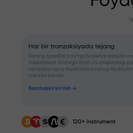
Foyd
S
Har bir tranzaksiyada tejang
Bizning spredlar boshqa brokerlar orasida en
hisoblanadi. Bozorga kirish va chiqishdagi pa
xarajatlar uzoq muddatda ko‘proq foyda jam
imkonini beradi
Barchasini ko‘rish
120+ instrument