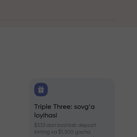
itika
Triple Three: sovg‘a
Treyd
loyihasi
bonus
hers
ozlar
$333 dan boshlab depozit
InstaFo
kiriting va $1,500 gacha
eting v