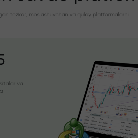
angan tezkor, moslashuvchan va qulay platformalarni
5
sitalar va
da