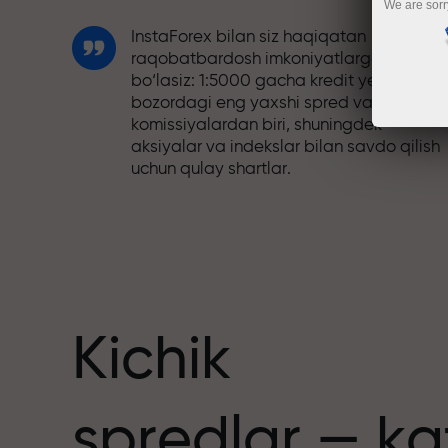
We are sorr
InstaForex bilan siz haqiqatan
raqobatbardosh imkoniyatlarga ega
bo‘lasiz: 1:5000 gacha kredit yelkasi,
bozordagi eng yaxshi spred va
komissiyalardan biri, shuningdek
aksiyalar va indekslar bilan savdo qilish
uchun qulay shartlar.
Biz savdoni yanada jozibador qiladigan
bonus tizimini ishlab chiqdik. Har bir
nuslar
InstaForex mijozi o‘z depozitiga 30%
gacha bonus olishi va boshqa aksiyalar
hamda maxsus takliflardan foydalanishi
mumkin.
Kichik
Trassadagi tezlik va savdo tezligi bir xil
spredlar — ka
qadriyatlarni baham ko‘radi. Aleš Loprai
savdo olamiga intilish va intizom