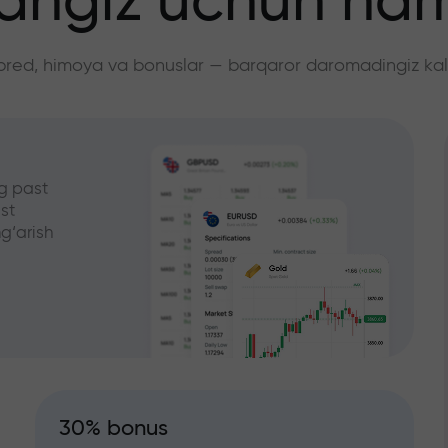
angiz uchun ha
pred, himoya va bonuslar — barqaror daromadingiz kali
g past
st
g‘arish
30% bonus