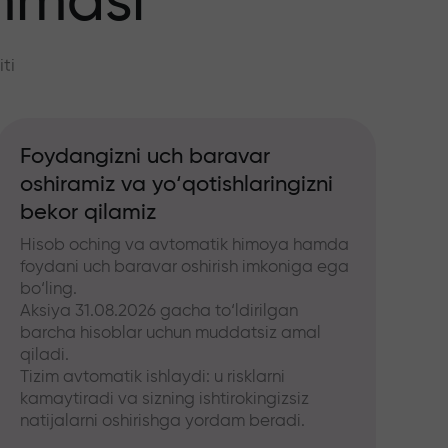
mmasi
ti
Foydangizni uch baravar
oshiramiz va yo‘qotishlaringizni
bekor qilamiz
Hisob oching va avtomatik himoya hamda
foydani uch baravar oshirish imkoniga ega
bo‘ling.
Aksiya 31.08.2026 gacha to‘ldirilgan
barcha hisoblar uchun muddatsiz amal
qiladi.
Tizim avtomatik ishlaydi: u risklarni
kamaytiradi va sizning ishtirokingizsiz
natijalarni oshirishga yordam beradi.