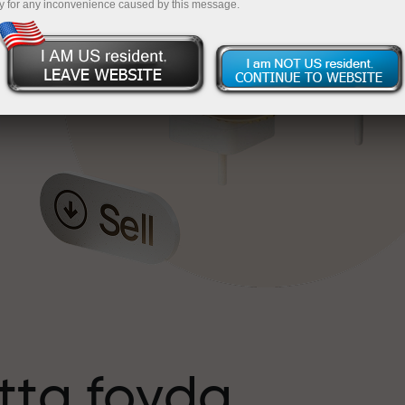
y for any inconvenience caused by this message.
tta foyda
s