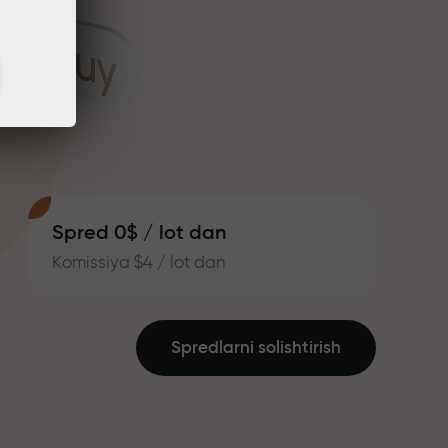
Spred 0$ / lot dan
Komissiya $4 / lot dan
Spredlarni solishtirish