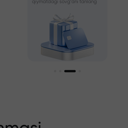
qiymatdagi sovg‘ani tanlang
tanlang
iz
agi