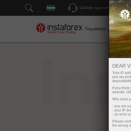
Qo'llab-quvvatlash
Treyderlar uchun
bos
In
DEAR V
Your IP addr
you are proh
deposit/with
If you thin
website. Ot
Why does yo
- you are u
- your IP d
- an error 
Please conf
the wrong o