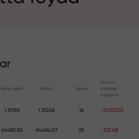
it uchun
n
ar
24 soat
Xarid qilish
Sotish
Spred
ichidagi
ezlik
o‘zgarish
Onlayn kurslar
FX.CO bilan anal
1.15196
1.15206
16
-0.00335
a jekpoti
Savdoni noldan o‘rganing —
Forex, kripto va Fyuc
barcha darajalar uchun kurslar
bo‘yicha kunlik progn
64485.82
64486.07
25
-331.48
va vebinarlar