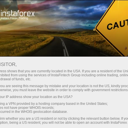
Hisob-varag'ini tez ochish
Savdo platformasi
Endi ish
hlayotganlar
Investorlar uchun
Hamkorlar uchun
Promoaks
uchun
staFo
ISITOR,
ess shows that you are currently located in the USA. If you are a resident of the Uni
ibited from using the services of InstaFintech Group including online trading, online
drawal of funds, etc.
k you are seeing this message by mistake and your location is not the US, kindly pro
herwise, you must leave the website in order to comply with government restrictions
ur IP address show your location as the USA?
sing a VPN provided by a hosting company based in the United States;
oes not have proper WHOIS records;
occurred in the WHOIS geolocation database.
irm whether you are a US resident or not by clicking the relevant button below. If y
ption, being a US resident, you will not be able to open an account with InstaForex