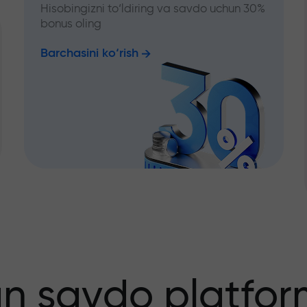
Hisobingizni to‘ldiring va savdo uchun 30%
bonus oling
Barchasini ko‘rish
an savdo platfor