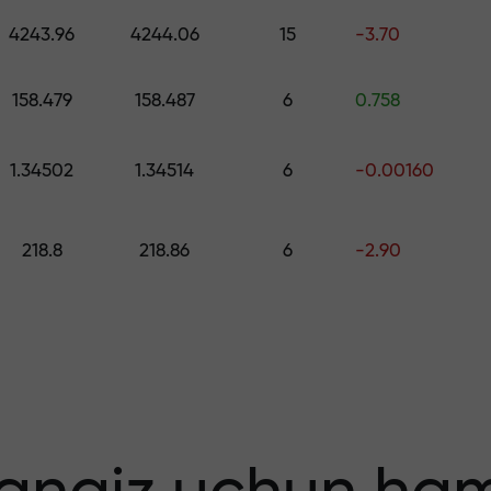
ng — $1,500 gacha qiymatdagi sovg‘ani 
4243.96
4244.06
15
-3.70
o
 qiling — foydang
158.479
158.487
6
0.758
1.34502
1.34514
6
-0.00160
218.8
218.86
6
-2.90
 bonus — bozord
tiplikator