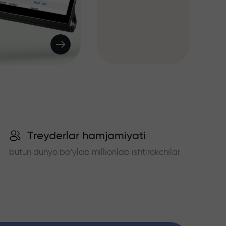
Treyderlar hamjamiyati
butun dunyo bo‘ylab millionlab ishtirokchilar