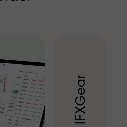
r
a
e
G
X
F
I