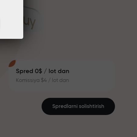
Spred 0$ / lot dan
Komissiya $4 / lot dan
Spredlarni solishtirish