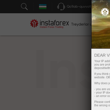
Qo'llab-quvvatlash
Treyderlar uchun
bos
In
DEAR V
Your IP addr
you are proh
deposit/with
If you thin
website. Ot
Why does yo
- you are u
- your IP d
- an error 
Please conf
the wrong o