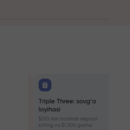
itika
Triple Three: sovg‘a
Treyd
loyihasi
bonus
hers
ozlar
$333 dan boshlab depozit
InstaFo
kiriting va $1,500 gacha
eting v