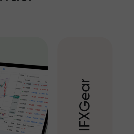
r
a
e
G
X
F
I