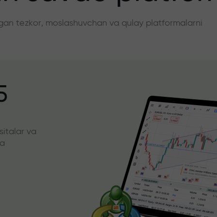
angan tezkor, moslashuvchan va qulay platformalarni
5
sitalar va
da