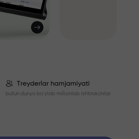
Treyderlar hamjamiyati
butun dunyo bo‘ylab millionlab ishtirokchilar