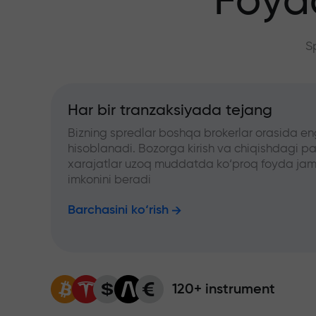
Foyd
S
Har bir tranzaksiyada tejang
Bizning spredlar boshqa brokerlar orasida en
hisoblanadi. Bozorga kirish va chiqishdagi pa
xarajatlar uzoq muddatda ko‘proq foyda jam
imkonini beradi
Barchasini ko‘rish
120+ instrument