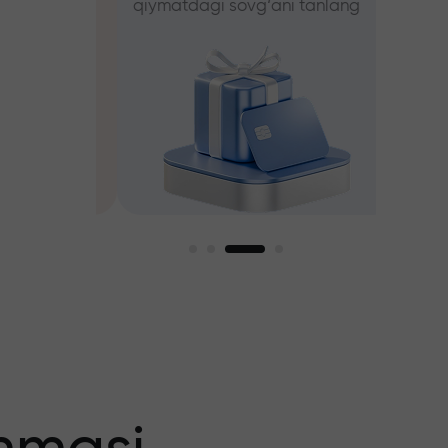
qiymatdagi sovg‘ani tanlang
tanlang
iz
agi