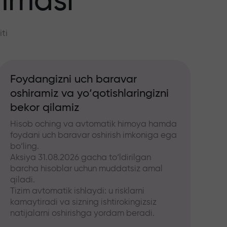
mmasi
ti
Foydangizni uch baravar
oshiramiz va yo‘qotishlaringizni
bekor qilamiz
Hisob oching va avtomatik himoya hamda
foydani uch baravar oshirish imkoniga ega
bo‘ling.
Aksiya 31.08.2026 gacha to‘ldirilgan
barcha hisoblar uchun muddatsiz amal
qiladi.
Tizim avtomatik ishlaydi: u risklarni
kamaytiradi va sizning ishtirokingizsiz
natijalarni oshirishga yordam beradi.