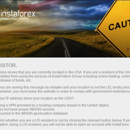
Hisob-varag'ini tez ochish
Savdo platformasi
Endi ish
hlayotganlar
Investorlar uchun
Hamkorlar uchun
Promoaks
uchun
staFo
ISITOR,
ess shows that you are currently located in the USA. If you are a resident of the Uni
ibited from using the services of InstaFintech Group including online trading, online
drawal of funds, etc.
k you are seeing this message by mistake and your location is not the US, kindly pro
herwise, you must leave the website in order to comply with government restrictions
ur IP address show your location as the USA?
sing a VPN provided by a hosting company based in the United States;
oes not have proper WHOIS records;
occurred in the WHOIS geolocation database.
irm whether you are a US resident or not by clicking the relevant button below. If y
ption, being a US resident, you will not be able to open an account with InstaForex