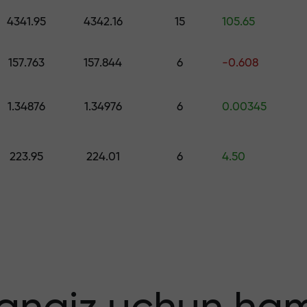
ng — $1,500 gacha qiymatdagi sovg‘ani 
4341.95
4342.16
15
105.65
o
 qiling — foydang
157.763
157.844
6
-0.608
1.34876
1.34976
6
0.00345
223.95
224.01
6
4.50
 bonus — bozord
tiplikator