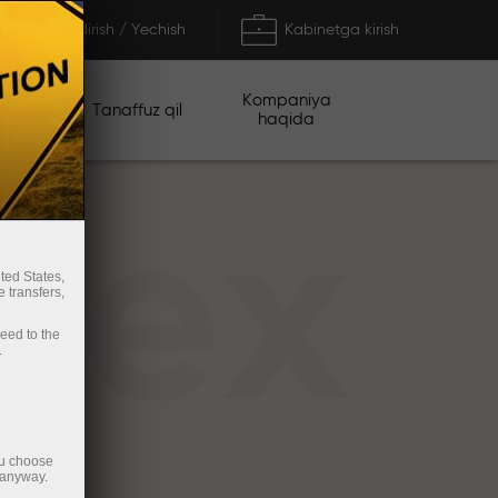
To'ldirish / Yechish
Kabinetga kirish
Kompaniya
iyalar
Tanaffuz qil
haqida
rex
ted States,
 transfers,
ceed to the
.
ou choose
 anyway.