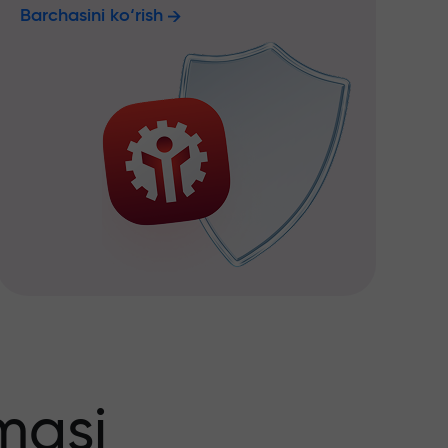
Barchasini ko‘rish
masi