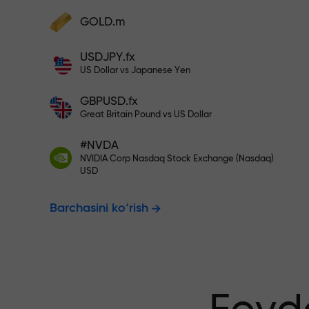
Hisobingizni $333 bilan to‘ldiri
GOLD.m
Hisobni to‘ldiring va depozitingizdan 1
000 marta katta bonus oling. X1000 xat
Risksiz savdo
USDJPY.fx
emas. Depozit qancha katta bo‘lsa,
US Dollar vs Japanese Yen
multiplikator shuncha yuqori bo‘ladi.
GBPUSD.fx
kafolatlanadi
Great Britain Pound vs US Dollar
#NVDA
NVIDIA Corp Nasdaq Stock Exchange (Nasdaq)
X1000 gacha
USD
Barchasini ko‘rish
eng katta mul