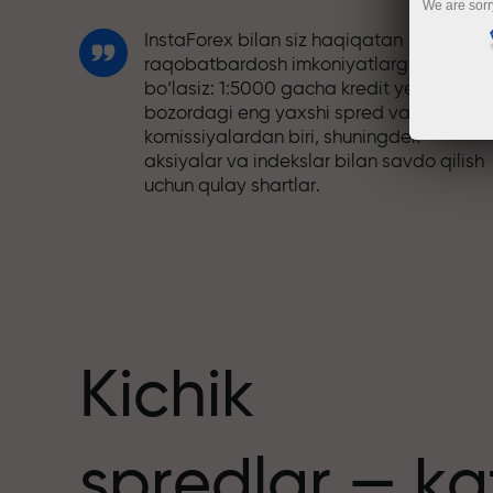
We are sorr
InstaForex bilan siz haqiqatan
raqobatbardosh imkoniyatlarga ega
bo‘lasiz: 1:5000 gacha kredit yelkasi,
bozordagi eng yaxshi spred va
komissiyalardan biri, shuningdek
aksiyalar va indekslar bilan savdo qilish
uchun qulay shartlar.
Biz savdoni yanada jozibador qiladigan
bonus tizimini ishlab chiqdik. Har bir
nuslar
InstaForex mijozi o‘z depozitiga 30%
gacha bonus olishi va boshqa aksiyalar
hamda maxsus takliflardan foydalanishi
mumkin.
Kichik
Trassadagi tezlik va savdo tezligi bir xil
spredlar — ka
qadriyatlarni baham ko‘radi. Aleš Loprai
savdo olamiga intilish va intizom