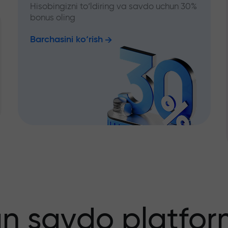
Hisobingizni to‘ldiring va savdo uchun 30%
bonus oling
Barchasini ko‘rish
an savdo platfor