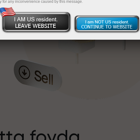
y for any inconvenience caused by this message.
tta foyda
s