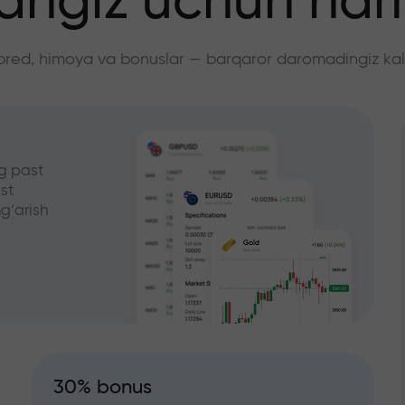
angiz uchun ha
pred, himoya va bonuslar — barqaror daromadingiz kali
g past
st
g‘arish
30% bonus