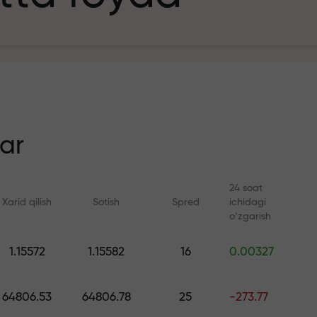
it uchun
n
ar
24 soat
Xarid qilish
Sotish
Spred
ichidagi
ezlik
o‘zgarish
Onlayn kurslar
FX.CO bilan anal
1.15572
1.15582
16
0.00327
a jekpoti
Savdoni noldan o‘rganing —
Forex, kripto va Fyuc
barcha darajalar uchun kurslar
bo‘yicha kunlik progn
64806.53
64806.78
25
-273.77
va vebinarlar