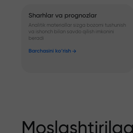
Sharhlar va prognozlar
Analitik materiallar sizga bozorni tushunish
va ishonch bilan savdo qilish imkonini
beradi
Barchasini ko‘rish
Moslashtirilg