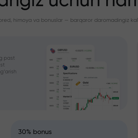
angiz uchun ha
pred, himoya va bonuslar — barqaror daromadingiz kali
g past
st
g‘arish
30% bonus