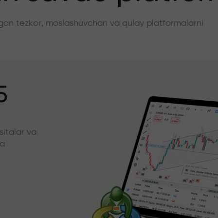
angan tezkor, moslashuvchan va qulay platformalarni
5
sitalar va
da