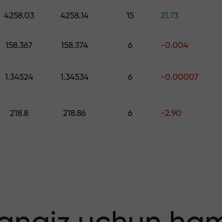
ng — $1,500 gacha qiymatdagi sovg‘ani 
4258.03
4258.14
15
21.73
o
 qiling — foydang
158.367
158.374
6
-0.004
1.34524
1.34534
6
-0.00007
218.8
218.86
6
-2.90
 bonus — bozord
tiplikator