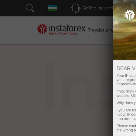
Qo'llab-quvvatlash
Treyderlar uchun
bos
In
DEAR V
Your IP addr
you are proh
deposit/with
If you thin
website. Ot
Why does yo
- you are u
- your IP d
- an error 
Please conf
the wrong o