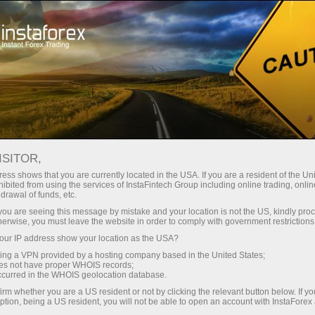
Hisob-varag'ini tez ochish
Savdo platformasi
Endi ish
hlayotganlar
Investorlar uchun
Hamkorlar uchun
Promoaks
uchun
staFo
ISITOR,
ess shows that you are currently located in the USA. If you are a resident of the Uni
ibited from using the services of InstaFintech Group including online trading, online
drawal of funds, etc.
k you are seeing this message by mistake and your location is not the US, kindly pro
herwise, you must leave the website in order to comply with government restrictions
ur IP address show your location as the USA?
sing a VPN provided by a hosting company based in the United States;
oes not have proper WHOIS records;
occurred in the WHOIS geolocation database.
irm whether you are a US resident or not by clicking the relevant button below. If y
ption, being a US resident, you will not be able to open an account with InstaForex