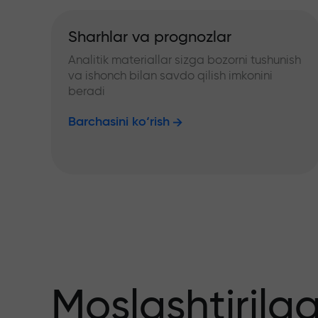
Sharhlar va prognozlar
Analitik materiallar sizga bozorni tushunish
va ishonch bilan savdo qilish imkonini
beradi
Barchasini ko‘rish
Moslashtirilg