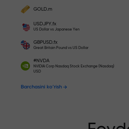
Hisobingizni $333 bilan to‘ldiri
GOLD.m
Hisobni to‘ldiring va depozitingizdan 1
000 marta katta bonus oling. X1000 xat
Risksiz savdo
USDJPY.fx
emas. Depozit qancha katta bo‘lsa,
US Dollar vs Japanese Yen
multiplikator shuncha yuqori bo‘ladi.
GBPUSD.fx
kafolatlanadi
Great Britain Pound vs US Dollar
#NVDA
NVIDIA Corp Nasdaq Stock Exchange (Nasdaq)
X1000 gacha
USD
Barchasini ko‘rish
eng katta mul