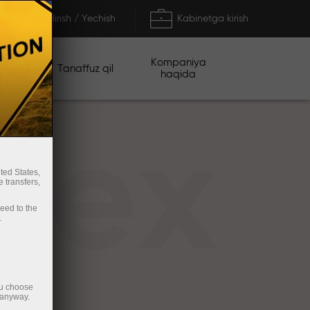
To'ldirish / Yechish
Kabinetga kirish
Kompaniya
iyalar
Tanaffuz qil
haqida
rex
ted States,
 transfers,
ceed to the
.
ou choose
 anyway.