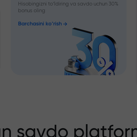
Hisobingizni to‘ldiring va savdo uchun 30%
bonus oling
Barchasini ko‘rish
an savdo platfor