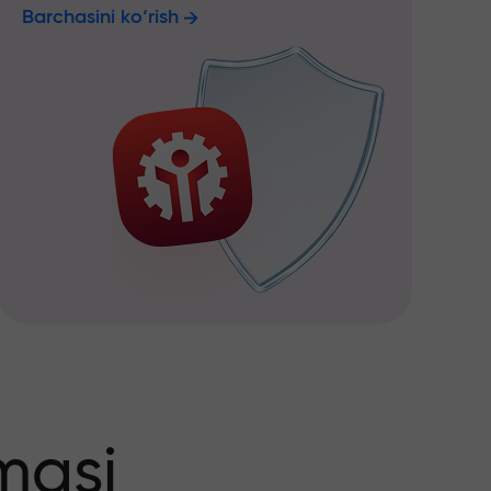
Barchasini ko‘rish
masi