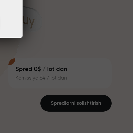
Spred 0$ / lot dan
Komissiya $4 / lot dan
Spredlarni solishtirish