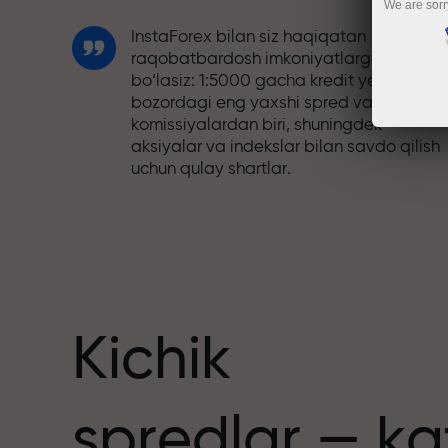
We are sorr
InstaForex bilan siz haqiqatan
raqobatbardosh imkoniyatlarga ega
bo‘lasiz: 1:5000 gacha kredit yelkasi,
bozordagi eng yaxshi spred va
komissiyalardan biri, shuningdek
aksiyalar va indekslar bilan savdo qilish
uchun qulay shartlar.
Biz savdoni yanada jozibador qiladigan
bonus tizimini ishlab chiqdik. Har bir
nuslar
InstaForex mijozi o‘z depozitiga 30%
gacha bonus olishi va boshqa aksiyalar
hamda maxsus takliflardan foydalanishi
mumkin.
Kichik
Trassadagi tezlik va savdo tezligi bir xil
spredlar — ka
qadriyatlarni baham ko‘radi. Aleš Loprai
savdo olamiga intilish va intizom