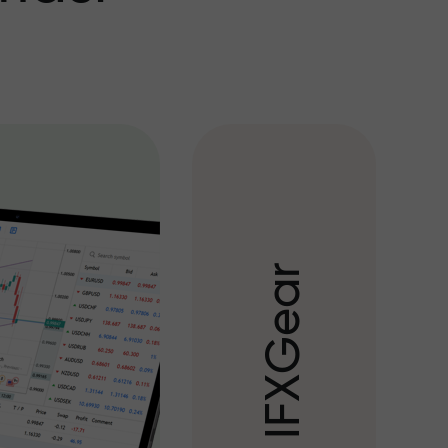
r
a
e
G
X
F
I