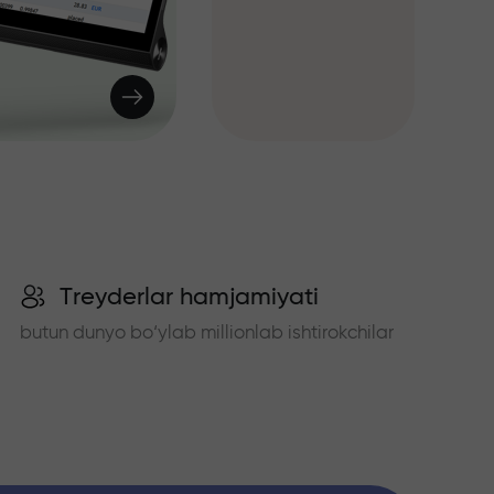
Treyderlar hamjamiyati
butun dunyo bo‘ylab millionlab ishtirokchilar