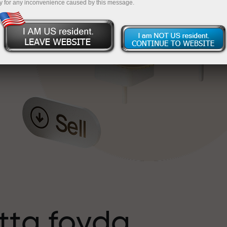
y for any inconvenience caused by this message.
tta foyda
s