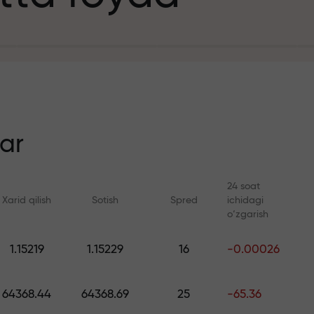
it uchun
n
ar
24 soat
Xarid qilish
Sotish
Spred
ichidagi
ezlik
o‘zgarish
Onlayn kurslar
FX.CO bilan anal
1.15219
1.15229
16
-0.00026
a jekpoti
Savdoni noldan o‘rganing —
Forex, kripto va Fyuc
barcha darajalar uchun kurslar
bo‘yicha kunlik progn
64368.44
64368.69
25
-65.36
va vebinarlar