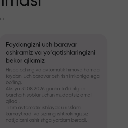
mmasi
ti
Foydangizni uch baravar
oshiramiz va yo‘qotishlaringizni
bekor qilamiz
Hisob oching va avtomatik himoya hamda
foydani uch baravar oshirish imkoniga ega
bo‘ling.
Aksiya 31.08.2026 gacha to‘ldirilgan
barcha hisoblar uchun muddatsiz amal
qiladi.
Tizim avtomatik ishlaydi: u risklarni
kamaytiradi va sizning ishtirokingizsiz
natijalarni oshirishga yordam beradi.