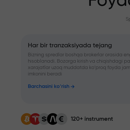
Foyd
S
Har bir tranzaksiyada tejang
Bizning spredlar boshqa brokerlar orasida en
hisoblanadi. Bozorga kirish va chiqishdagi pa
xarajatlar uzoq muddatda ko‘proq foyda jam
imkonini beradi
Barchasini ko‘rish
120+ instrument