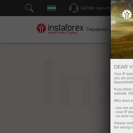
Qo'llab-quvvatlash
Treyderlar uchun
bos
In
DEAR V
Your IP addr
you are proh
deposit/with
If you thin
website. Ot
Why does yo
- you are u
- your IP d
- an error 
Please conf
the wrong o