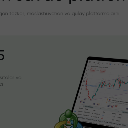
angan tezkor, moslashuvchan va qulay platformalarni
5
sitalar va
da