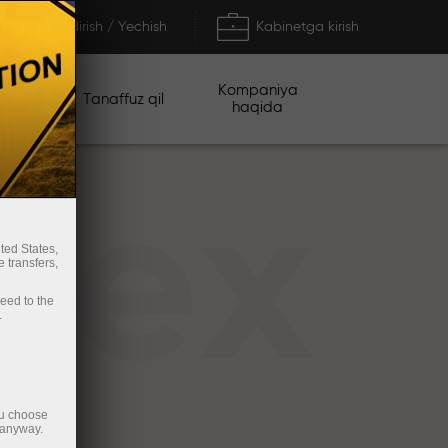
To'ldirish / Yechish
Kabinetga kirish
Kompaniya
iyalar
Tanaffuz qil
haqida
rex
ted States,
 transfers,
ceed to the
.
ou choose
 anyway.