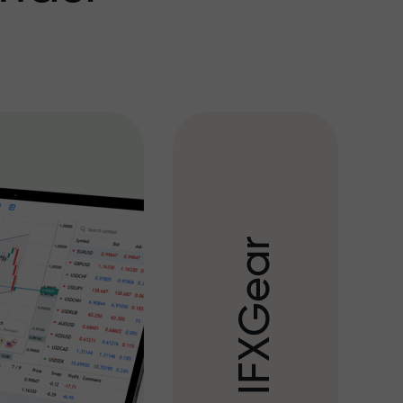
r
a
e
G
X
F
I