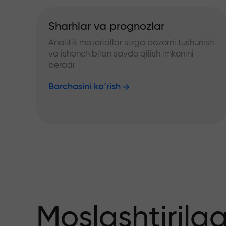
Sharhlar va prognozlar
Analitik materiallar sizga bozorni tushunish
va ishonch bilan savdo qilish imkonini
beradi
Barchasini ko‘rish
Moslashtirilg