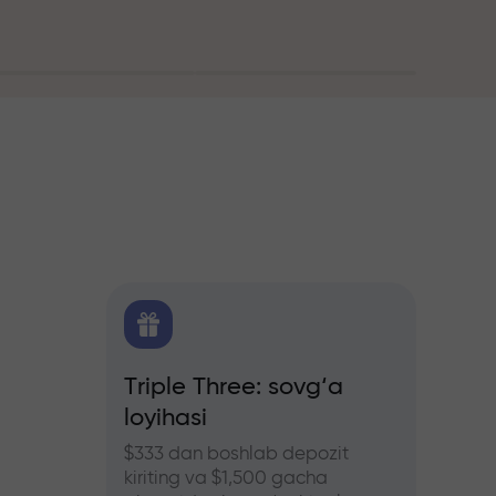
itika
Triple Three: sovg‘a
Treyd
loyihasi
bonus
hers
ozlar
$333 dan boshlab depozit
InstaFo
kiriting va $1,500 gacha
eting v