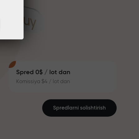
Spred 0$ / lot dan
Komissiya $4 / lot dan
Spredlarni solishtirish