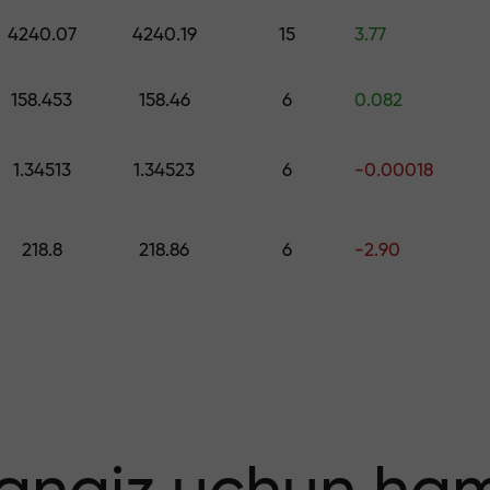
ng — $1,500 gacha qiymatdagi sovg‘ani 
4240.07
4240.19
15
3.77
o
 qiling — foydang
158.453
158.46
6
0.082
1.34513
1.34523
6
-0.00018
218.8
218.86
6
-2.90
 bonus — bozord
tiplikator