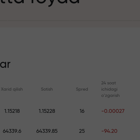
it uchun
n
ar
24 soat
Xarid qilish
Sotish
Spred
ichidagi
ezlik
o‘zgarish
Onlayn kurslar
FX.CO bilan anal
1.15218
1.15228
16
-0.00027
a jekpoti
Savdoni noldan o‘rganing —
Forex, kripto va Fyuc
barcha darajalar uchun kurslar
bo‘yicha kunlik progn
64339.6
64339.85
25
-94.20
va vebinarlar