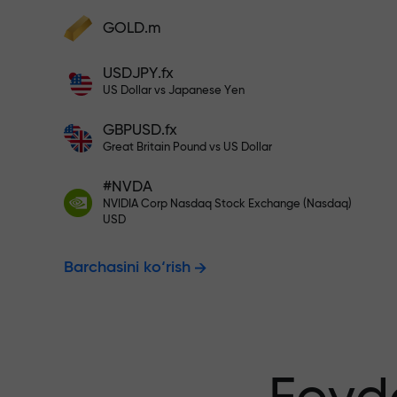
Hisobingizni $333 bilan to‘ldiri
GOLD.m
Hisobni to‘ldiring va depozitingizdan 1
000 marta katta bonus oling. X1000 xat
Risksiz savdo
USDJPY.fx
emas. Depozit qancha katta bo‘lsa,
US Dollar vs Japanese Yen
multiplikator shuncha yuqori bo‘ladi.
GBPUSD.fx
kafolatlanadi
Great Britain Pound vs US Dollar
#NVDA
NVIDIA Corp Nasdaq Stock Exchange (Nasdaq)
X1000 gacha
USD
Barchasini ko‘rish
eng katta mul