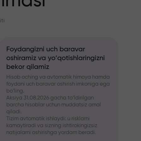
mmasi
ti
Foydangizni uch baravar
oshiramiz va yo‘qotishlaringizni
bekor qilamiz
Hisob oching va avtomatik himoya hamda
foydani uch baravar oshirish imkoniga ega
bo‘ling.
Aksiya 31.08.2026 gacha to‘ldirilgan
barcha hisoblar uchun muddatsiz amal
qiladi.
Tizim avtomatik ishlaydi: u risklarni
kamaytiradi va sizning ishtirokingizsiz
natijalarni oshirishga yordam beradi.