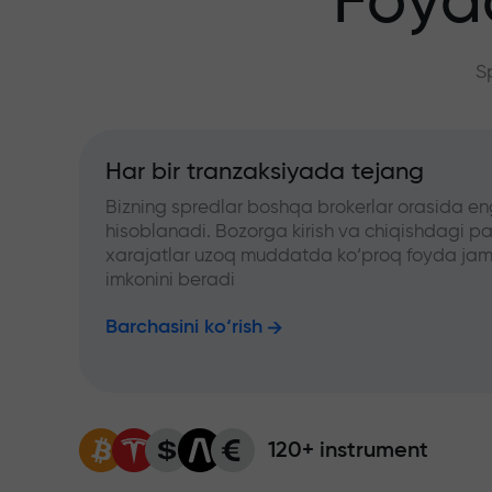
Foyd
S
Har bir tranzaksiyada tejang
Bizning spredlar boshqa brokerlar orasida en
hisoblanadi. Bozorga kirish va chiqishdagi pa
xarajatlar uzoq muddatda ko‘proq foyda jam
imkonini beradi
Barchasini ko‘rish
120+ instrument