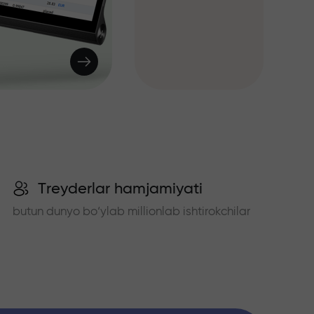
Treyderlar hamjamiyati
butun dunyo bo‘ylab millionlab ishtirokchilar