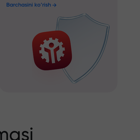
Barchasini ko‘rish
masi