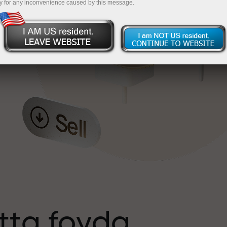
y for any inconvenience caused by this message.
tta foyda
s