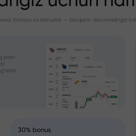
angiz uchun ha
pred, himoya va bonuslar — barqaror daromadingiz kali
g past
st
g‘arish
30% bonus