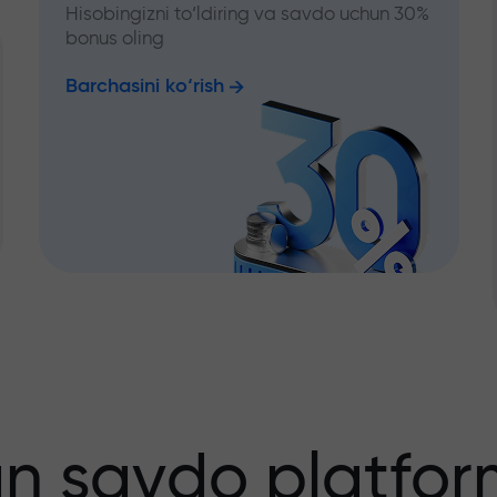
Hisobingizni to‘ldiring va savdo uchun 30%
bonus oling
Barchasini ko‘rish
an savdo platfor