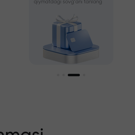
qiymatdagi sovg‘ani tanlang
tanlang
iz
agi