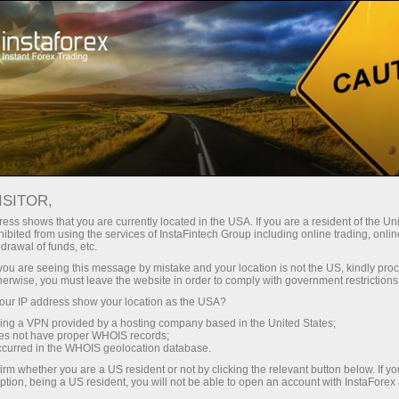
Hisob-varag'ini tez ochish
Savdo platformasi
Endi ish
hlayotganlar
Investorlar uchun
Hamkorlar uchun
Promoaks
uchun
staFo
ISITOR,
ess shows that you are currently located in the USA. If you are a resident of the Uni
ibited from using the services of InstaFintech Group including online trading, online
drawal of funds, etc.
k you are seeing this message by mistake and your location is not the US, kindly pro
herwise, you must leave the website in order to comply with government restrictions
ur IP address show your location as the USA?
sing a VPN provided by a hosting company based in the United States;
oes not have proper WHOIS records;
occurred in the WHOIS geolocation database.
irm whether you are a US resident or not by clicking the relevant button below. If y
ption, being a US resident, you will not be able to open an account with InstaForex