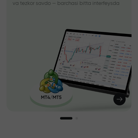
barchasi bitta interfeysda
savdo uchun qulay