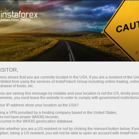
Kichik
spredlar — katta foyda
ISITOR,
ess shows that you are currently located in the USA. If you are a resident of the Uni
Har bir depozit uchun
ibited from using the services of InstaFintech Group including online trading, online
InstaForex bilan siz haqiqatan
drawal of funds, etc.
raqobatbardosh imkoniyatlarga
30% bonus
k you are seeing this message by mistake and your location is not the US, kindly pro
ega bo‘lasiz: 1:5000 gacha kredit
herwise, you must leave the website in order to comply with government restrictions
yelkasi, bozordagi eng yaxshi
ur IP address show your location as the USA?
Savdoda
spred va komissiyalardan biri,
sing a VPN provided by a hosting company based in the United States;
shuningdek aksiyalar va indekslar
oes not have proper WHOIS records;
va trassada tezlik
occurred in the WHOIS geolocation database.
bilan savdo qilish uchun qulay
irm whether you are a US resident or not by clicking the relevant button below. If y
shartlar.
ption, being a US resident, you will not be able to open an account with InstaForex
Shaxsiy sovg‘a jekpoti
Biz savdoni yanada jozibador