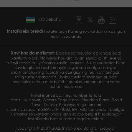
O'zbekcha
InstaForeks brendi
InstaFintech KGning ro'yxatdan o'tkazilgan
mulki hisoblanadi
Xavf haqida ma'lumot:
Barcha sarmoyalar o'z ichiga ba'zi
xavflarni oladi. Moliyaviy hosilalar bilan savdo qilish leveraj
tufayli tezda pul yo'qotish xavfini oshiradi. Siz bu vositalar bilan
savdo qilishni boshlamaysiz, agar siz amalga oshirgan
shartnomalarning tabiati va o'zingizning real xavflaringizni
to'liq tushunmasangiz. Ushbu turdagi sarmoyalar ba'zi
investorlar uchun mos bo'lishi mumkin, ammo ular hamma
uchun mos emas.
InstaFinance Ltd, reg. number 1811672
Manzil: 4-qavat, Water's Edge binosi, Meridian Plaza, Road
Town, Tortola, Britaniya Virgin orollari
Litsenziya raqami SIBA/L/14/1082, BVI FSC tomonidan berilgan
Xizmatlar ro'yxatdan o'tkazilgan savdo belgisi hisoblangan
InstaForeks brendi ostida taqdim etiladi.
Copyright © 2007-2026 InstaForex. Barcha huquqlar