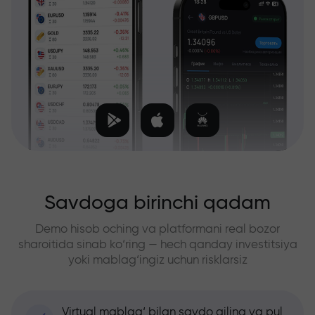
Savdoga birinchi qadam
Demo hisob oching va platformani real bozor
sharoitida sinab ko‘ring — hech qanday investitsiya
yoki mablag‘ingiz uchun risklarsiz
Virtual mablag‘ bilan savdo qiling va pul