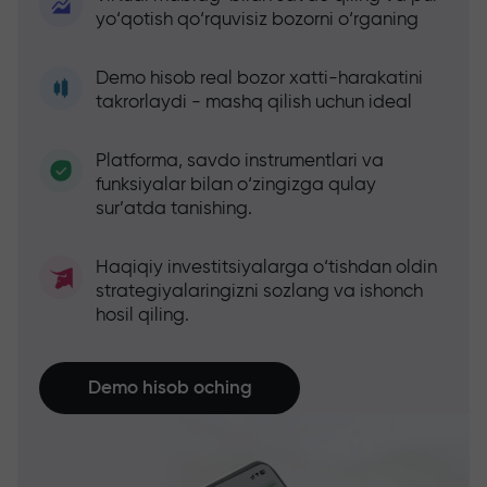
yo‘qotish qo‘rquvisiz bozorni o‘rganing
Demo hisob real bozor xatti-harakatini
takrorlaydi - mashq qilish uchun ideal
Platforma, savdo instrumentlari va
funksiyalar bilan o‘zingizga qulay
sur’atda tanishing.
Haqiqiy investitsiyalarga o‘tishdan oldin
strategiyalaringizni sozlang va ishonch
hosil qiling.
Demo hisob oching