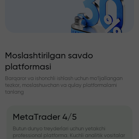
Moslashtirilgan savdo
platformasi
Barqaror va ishonchli ishlash uchun mo‘ljallangan
tezkor, moslashuvchan va qulay platformalarni
tanlang
r 4/5
IFXGear
rlari uchun yetakchi
Brauzer orqali bevosit
rma. Kuchli analitik vositalar
versiya. Dastur o‘rnat