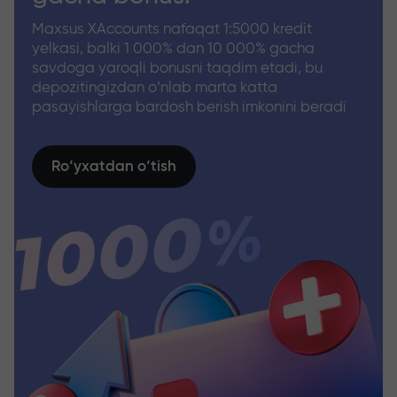
Maxsus XAccounts nafaqat 1:5000 kredit
yelkasi, balki 1 000% dan 10 000% gacha
savdoga yaroqli bonusni taqdim etadi, bu
depozitingizdan o‘nlab marta katta
pasayishlarga bardosh berish imkonini beradi
Ro‘yxatdan o‘tish