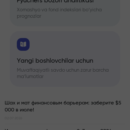
Fyuchers bozori analitikasi
Xomashyo va fond indekslari bo‘yicha
prognozlar
Yangi boshlovchilar uchun
Muvaffaqiyatli savdo uchun zarur barcha
ma’lumotlar
Шах и мат финансовым барьерам: заберите $5
000 в июле!
02.07.2026