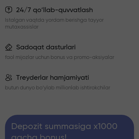
24/7 qo‘llab-quvvatlash
Istalgan vaqtda yordam berishga tayyor
mutaxassislar
Sadoqat dasturlari
faol mijozlar uchun bonus va promo-aksiyalar
Treyderlar hamjamiyati
butun dunyo bo‘ylab millionlab ishtirokchilar
Depozit summasiga x1000
gacha bonus!