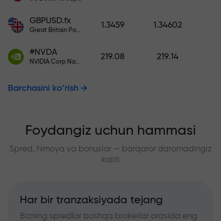
GBPUSD.fx
1.3459
1.34602
Great Britain Pound vs US Dollar
#NVDA
219.08
219.14
NVIDIA Corp Nasdaq Stock Exchange (Nasdaq) USD
Barchasini ko‘rish
Foydangiz uchun hammasi
Spred, himoya va bonuslar — barqaror daromadingiz
kaliti
Har bir tranzaksiyada tejang
Bizning spredlar boshqa brokerlar orasida eng