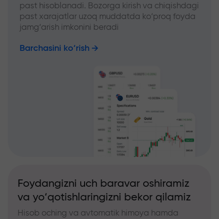
past hisoblanadi. Bozorga kirish va chiqishdagi
past xarajatlar uzoq muddatda ko‘proq foyda
jamg‘arish imkonini beradi
Barchasini ko‘rish
Foydangizni uch baravar oshiramiz
va yo‘qotishlaringizni bekor qilamiz
Hisob oching va avtomatik himoya hamda