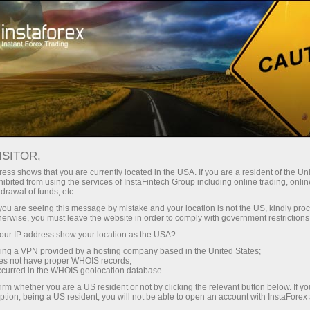
Kichik
spredlar — katta foyda
ISITOR,
ess shows that you are currently located in the USA. If you are a resident of the Uni
Har bir depozit uchun
ibited from using the services of InstaFintech Group including online trading, online
InstaForex bilan siz haqiqatan
drawal of funds, etc.
raqobatbardosh imkoniyatlarga
30% bonus
k you are seeing this message by mistake and your location is not the US, kindly pro
ega bo‘lasiz: 1:5000 gacha kredit
herwise, you must leave the website in order to comply with government restrictions
yelkasi, bozordagi eng yaxshi
ur IP address show your location as the USA?
Savdoda
spred va komissiyalardan biri,
sing a VPN provided by a hosting company based in the United States;
shuningdek aksiyalar va indekslar
oes not have proper WHOIS records;
va trassada tezlik
occurred in the WHOIS geolocation database.
bilan savdo qilish uchun qulay
irm whether you are a US resident or not by clicking the relevant button below. If y
shartlar.
ption, being a US resident, you will not be able to open an account with InstaForex
Shaxsiy sovg‘a jekpoti
Biz savdoni yanada jozibador