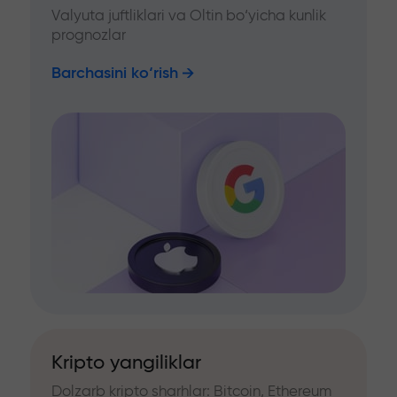
Valyuta juftliklari va Oltin bo‘yicha kunlik
prognozlar
Barchasini ko‘rish
Kripto yangiliklar
Dolzarb kripto sharhlar: Bitcoin, Ethereum