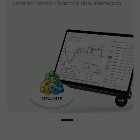
va tezkor savdo — barchasi bitta interfeysda