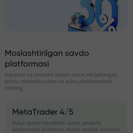
Moslashtirilgan savdo
platformasi
Barqaror va ishonchli ishlash uchun mo‘ljallangan
tezkor, moslashuvchan va qulay platformalarni
tanlang
MetaTrader 4/5
Butun dunyo treyderlari uchun yetakchi
professional platforma. Kuchli analitik vositalar