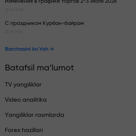
Изменения в графике торгов 2-3 июля 2026
30.06.2026
С праздником Курбан-байрам
27.05.2026
Barchasini ko‘rish
Batafsil ma’lumot
TV yangiliklar
Video analitika
Yangiliklar rasmlarda
Forex hazillari