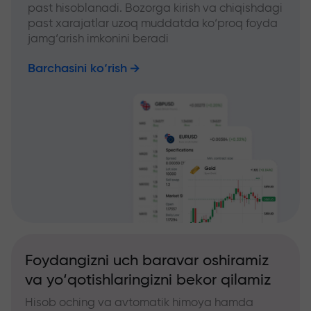
past hisoblanadi. Bozorga kirish va chiqishdagi
past xarajatlar uzoq muddatda ko‘proq foyda
jamg‘arish imkonini beradi
Barchasini ko‘rish
Foydangizni uch baravar oshiramiz
va yo‘qotishlaringizni bekor qilamiz
Hisob oching va avtomatik himoya hamda