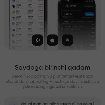
Savdoga birinchi qadam
Demo hisob oching va platformani real bozor
sharoitida sinab ko‘ring — hech qanday investitsiya
yoki mablag‘ingiz uchun risklarsiz
Virtual mablag‘ bilan savdo qiling va pul