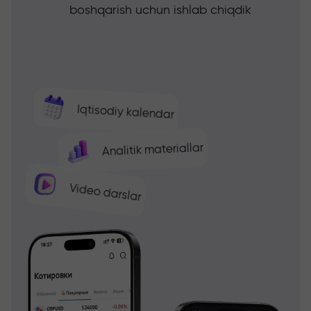
boshqarish uchun ishlab chiqdik
Iqtisodiy kalendar
Analitik materiallar
Video darslar