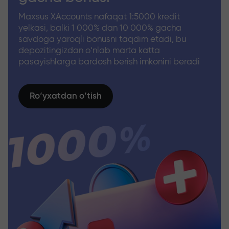
Maxsus XAccounts nafaqat 1:5000 kredit
yelkasi, balki 1 000% dan 10 000% gacha
savdoga yaroqli bonusni taqdim etadi, bu
depozitingizdan o‘nlab marta katta
pasayishlarga bardosh berish imkonini beradi
Ro‘yxatdan o‘tish