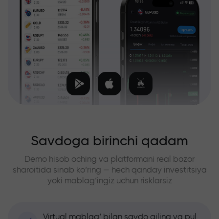
Savdoga birinchi qadam
Demo hisob oching va platformani real bozor
sharoitida sinab ko‘ring — hech qanday investitsiya
yoki mablag‘ingiz uchun risklarsiz
Virtual mablag‘ bilan savdo qiling va pul