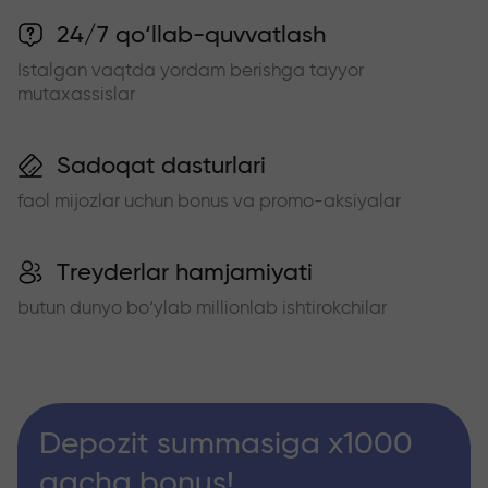
24/7 qo‘llab-quvvatlash
Istalgan vaqtda yordam berishga tayyor
mutaxassislar
Sadoqat dasturlari
faol mijozlar uchun bonus va promo-aksiyalar
Treyderlar hamjamiyati
butun dunyo bo‘ylab millionlab ishtirokchilar
Depozit summasiga x1000
gacha bonus!