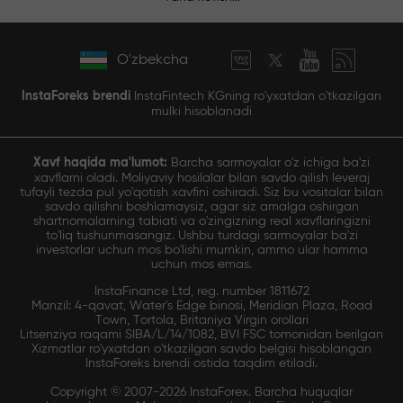
O'zbekcha
InstaForeks brendi
InstaFintech KGning ro'yxatdan o'tkazilgan
mulki hisoblanadi
Xavf haqida ma'lumot:
Barcha sarmoyalar o'z ichiga ba'zi
xavflarni oladi. Moliyaviy hosilalar bilan savdo qilish leveraj
tufayli tezda pul yo'qotish xavfini oshiradi. Siz bu vositalar bilan
savdo qilishni boshlamaysiz, agar siz amalga oshirgan
shartnomalarning tabiati va o'zingizning real xavflaringizni
to'liq tushunmasangiz. Ushbu turdagi sarmoyalar ba'zi
investorlar uchun mos bo'lishi mumkin, ammo ular hamma
uchun mos emas.
InstaFinance Ltd, reg. number 1811672
Manzil: 4-qavat, Water's Edge binosi, Meridian Plaza, Road
Town, Tortola, Britaniya Virgin orollari
Litsenziya raqami SIBA/L/14/1082, BVI FSC tomonidan berilgan
Xizmatlar ro'yxatdan o'tkazilgan savdo belgisi hisoblangan
InstaForeks brendi ostida taqdim etiladi.
Copyright © 2007-2026 InstaForex. Barcha huquqlar