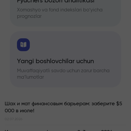
Fyuchers bozori analitikasi
Xomashyo va fond indekslari bo‘yicha
prognozlar
Yangi boshlovchilar uchun
Muvaffaqiyatli savdo uchun zarur barcha
ma’lumotlar
Шах и мат финансовым барьерам: заберите $5
000 в июле!
02.07.2026