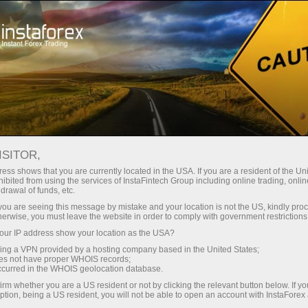
Kichik
spredlar — katta foyda
ISITOR,
ess shows that you are currently located in the USA. If you are a resident of the Uni
Har bir depozit uchun
ibited from using the services of InstaFintech Group including online trading, online
InstaForex bilan siz haqiqatan
drawal of funds, etc.
raqobatbardosh imkoniyatlarga
30% bonus
k you are seeing this message by mistake and your location is not the US, kindly pro
ega bo‘lasiz: 1:5000 gacha kredit
herwise, you must leave the website in order to comply with government restrictions
yelkasi, bozordagi eng yaxshi
ur IP address show your location as the USA?
Savdoda
spred va komissiyalardan biri,
sing a VPN provided by a hosting company based in the United States;
shuningdek aksiyalar va indekslar
oes not have proper WHOIS records;
va trassada tezlik
occurred in the WHOIS geolocation database.
bilan savdo qilish uchun qulay
irm whether you are a US resident or not by clicking the relevant button below. If y
shartlar.
ption, being a US resident, you will not be able to open an account with InstaForex
Shaxsiy sovg‘a jekpoti
Biz savdoni yanada jozibador