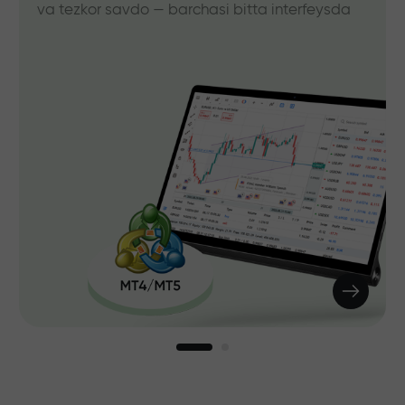
va tezkor savdo — barchasi bitta interfeysda