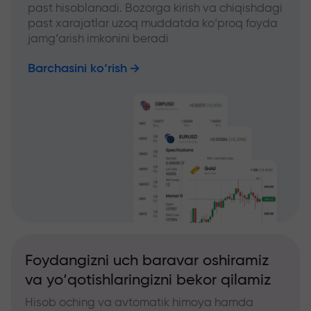
past hisoblanadi. Bozorga kirish va chiqishdagi
past xarajatlar uzoq muddatda ko‘proq foyda
jamg‘arish imkonini beradi
Barchasini ko‘rish
Foydangizni uch baravar oshiramiz
va yo‘qotishlaringizni bekor qilamiz
Hisob oching va avtomatik himoya hamda