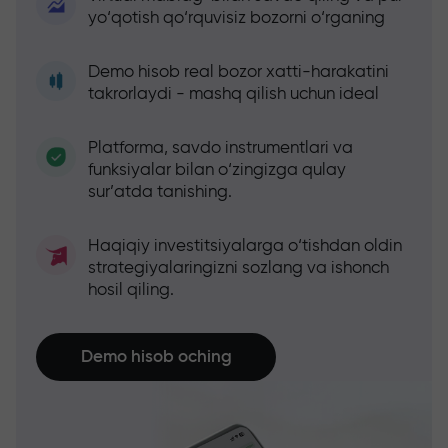
yo‘qotish qo‘rquvisiz bozorni o‘rganing
Demo hisob real bozor xatti-harakatini
takrorlaydi - mashq qilish uchun ideal
Platforma, savdo instrumentlari va
funksiyalar bilan o‘zingizga qulay
sur’atda tanishing.
Haqiqiy investitsiyalarga o‘tishdan oldin
strategiyalaringizni sozlang va ishonch
hosil qiling.
Demo hisob oching