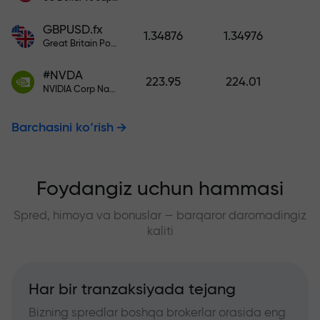
GBPUSD.fx
1.34876
1.34976
Great Britain Pound vs US Dollar
#NVDA
223.95
224.01
NVIDIA Corp Nasdaq Stock Exchange (Nasdaq) USD
Barchasini ko‘rish
Foydangiz uchun hammasi
Spred, himoya va bonuslar — barqaror daromadingiz
kaliti
Har bir tranzaksiyada tejang
Bizning spredlar boshqa brokerlar orasida eng