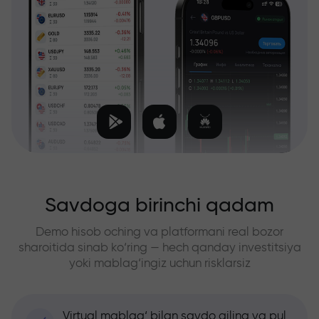
Savdoga birinchi qadam
Demo hisob oching va platformani real bozor
sharoitida sinab ko‘ring — hech qanday investitsiya
yoki mablag‘ingiz uchun risklarsiz
Virtual mablag‘ bilan savdo qiling va pul