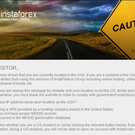
Kichik
spredlar — katta foyda
ISITOR,
ess shows that you are currently located in the USA. If you are a resident of the Uni
Har bir depozit uchun
ibited from using the services of InstaFintech Group including online trading, online
InstaForex bilan siz haqiqatan
drawal of funds, etc.
raqobatbardosh imkoniyatlarga
30% bonus
k you are seeing this message by mistake and your location is not the US, kindly pro
ega bo‘lasiz: 1:5000 gacha kredit
herwise, you must leave the website in order to comply with government restrictions
yelkasi, bozordagi eng yaxshi
ur IP address show your location as the USA?
Savdoda
spred va komissiyalardan biri,
sing a VPN provided by a hosting company based in the United States;
shuningdek aksiyalar va indekslar
oes not have proper WHOIS records;
va trassada tezlik
occurred in the WHOIS geolocation database.
bilan savdo qilish uchun qulay
irm whether you are a US resident or not by clicking the relevant button below. If y
shartlar.
ption, being a US resident, you will not be able to open an account with InstaForex
Shaxsiy sovg‘a jekpoti
Biz savdoni yanada jozibador