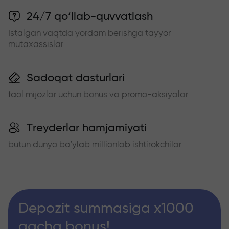
24/7 qo‘llab-quvvatlash
Istalgan vaqtda yordam berishga tayyor
mutaxassislar
Sadoqat dasturlari
faol mijozlar uchun bonus va promo-aksiyalar
Treyderlar hamjamiyati
butun dunyo bo‘ylab millionlab ishtirokchilar
Depozit summasiga x1000
gacha bonus!