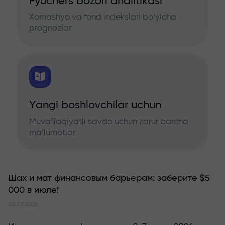
Fyuchers bozori analitikasi
Xomashyo va fond indekslari bo‘yicha
prognozlar
Yangi boshlovchilar uchun
Muvaffaqiyatli savdo uchun zarur barcha
ma’lumotlar
Шах и мат финансовым барьерам: заберите $5
000 в июле!
02.07.2026