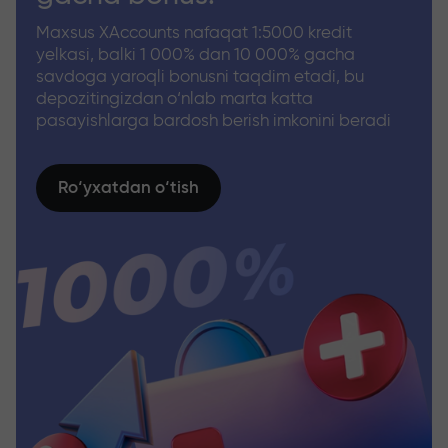
Maxsus XAccounts nafaqat 1:5000 kredit
yelkasi, balki 1 000% dan 10 000% gacha
savdoga yaroqli bonusni taqdim etadi, bu
depozitingizdan o‘nlab marta katta
pasayishlarga bardosh berish imkonini beradi
Ro‘yxatdan o‘tish