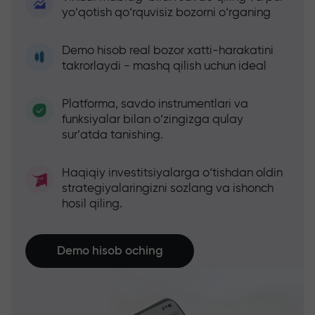
yo‘qotish qo‘rquvisiz bozorni o‘rganing
Demo hisob real bozor xatti-harakatini
takrorlaydi - mashq qilish uchun ideal
Platforma, savdo instrumentlari va
funksiyalar bilan o‘zingizga qulay
sur’atda tanishing.
Haqiqiy investitsiyalarga o‘tishdan oldin
strategiyalaringizni sozlang va ishonch
hosil qiling.
Demo hisob oching