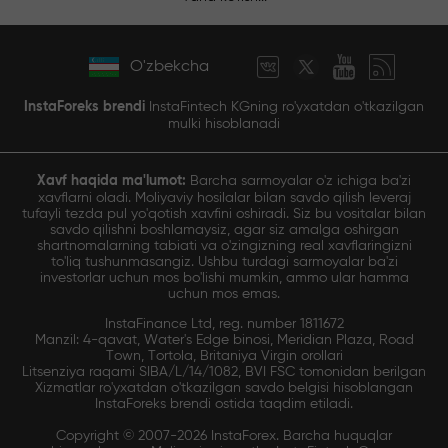
O'zbekcha
InstaForeks brendi
InstaFintech KGning ro'yxatdan o'tkazilgan
mulki hisoblanadi
Xavf haqida ma'lumot:
Barcha sarmoyalar o'z ichiga ba'zi
xavflarni oladi. Moliyaviy hosilalar bilan savdo qilish leveraj
tufayli tezda pul yo'qotish xavfini oshiradi. Siz bu vositalar bilan
savdo qilishni boshlamaysiz, agar siz amalga oshirgan
shartnomalarning tabiati va o'zingizning real xavflaringizni
to'liq tushunmasangiz. Ushbu turdagi sarmoyalar ba'zi
investorlar uchun mos bo'lishi mumkin, ammo ular hamma
uchun mos emas.
InstaFinance Ltd, reg. number 1811672
Manzil: 4-qavat, Water's Edge binosi, Meridian Plaza, Road
Town, Tortola, Britaniya Virgin orollari
Litsenziya raqami SIBA/L/14/1082, BVI FSC tomonidan berilgan
Xizmatlar ro'yxatdan o'tkazilgan savdo belgisi hisoblangan
InstaForeks brendi ostida taqdim etiladi.
Copyright © 2007-2026 InstaForex. Barcha huquqlar