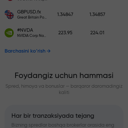
GBPUSD.fx
1.34847
1.34857
Great Britain Pound vs US Dollar
#NVDA
223.95
224.01
NVIDIA Corp Nasdaq Stock Exchange (Nasdaq) USD
Barchasini ko‘rish
Foydangiz uchun hammasi
Spred, himoya va bonuslar — barqaror daromadingiz
kaliti
Har bir tranzaksiyada tejang
Bizning spredlar boshqa brokerlar orasida eng