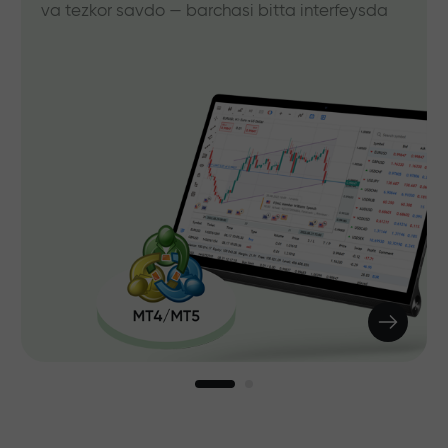
va tezkor savdo — barchasi bitta interfeysda