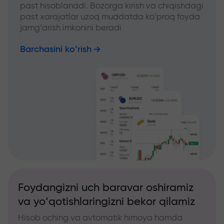
past hisoblanadi. Bozorga kirish va chiqishdagi
past xarajatlar uzoq muddatda ko‘proq foyda
jamg‘arish imkonini beradi
Barchasini ko‘rish
Foydangizni uch baravar oshiramiz
va yo‘qotishlaringizni bekor qilamiz
Hisob oching va avtomatik himoya hamda