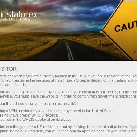
Kichik
spredlar — katta foyda
ISITOR,
ess shows that you are currently located in the USA. If you are a resident of the Uni
Har bir depozit uchun
ibited from using the services of InstaFintech Group including online trading, online
InstaForex bilan siz haqiqatan
drawal of funds, etc.
raqobatbardosh imkoniyatlarga
30% bonus
k you are seeing this message by mistake and your location is not the US, kindly pro
ega bo‘lasiz: 1:5000 gacha kredit
herwise, you must leave the website in order to comply with government restrictions
yelkasi, bozordagi eng yaxshi
ur IP address show your location as the USA?
Savdoda
spred va komissiyalardan biri,
sing a VPN provided by a hosting company based in the United States;
shuningdek aksiyalar va indekslar
oes not have proper WHOIS records;
va trassada tezlik
occurred in the WHOIS geolocation database.
bilan savdo qilish uchun qulay
irm whether you are a US resident or not by clicking the relevant button below. If y
shartlar.
ption, being a US resident, you will not be able to open an account with InstaForex
Shaxsiy sovg‘a jekpoti
Biz savdoni yanada jozibador