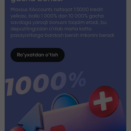
Maxsus XAccounts nafaqat 1:5000 kredit
yelkasi, balki 1 000% dan 10 000% gacha
savdoga yaroqli bonusni taqdim etadi, bu
depozitingizdan o‘nlab marta katta
pasayishlarga bardosh berish imkonini beradi
Ro‘yxatdan o‘tish