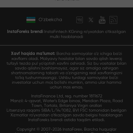
O'zbekcha
InstaForeks brendi
InstaFintech KGning ro'yxatdan o'tkazilgan
mulki hisoblanadi
Xavf haqida ma'lumot:
Barcha sarmoyalar o'z ichiga ba'zi
xavflarni oladi. Moliyaviy hosilalar bilan savdo qilish leveraj
tufayli tezda pul yo'qotish xavfini oshiradi. Siz bu vositalar bilan
savdo qilishni boshlamaysiz, agar siz amalga oshirgan
shartnomalarning tabiati va o'zingizning real xavflaringizni
to'liq tushunmasangiz. Ushbu turdagi sarmoyalar ba'zi
investorlar uchun mos bo'lishi mumkin, ammo ular hamma
uchun mos emas.
InstaFinance Ltd, reg. number 1811672
Manzil: 4-qavat, Water's Edge binosi, Meridian Plaza, Road
Town, Tortola, Britaniya Virgin orollari
Litsenziya raqami SIBA/L/14/1082, BVI FSC tomonidan berilgan
Xizmatlar ro'yxatdan o'tkazilgan savdo belgisi hisoblangan
InstaForeks brendi ostida taqdim etiladi.
Copyright © 2007-2026 InstaForex. Barcha huquqlar