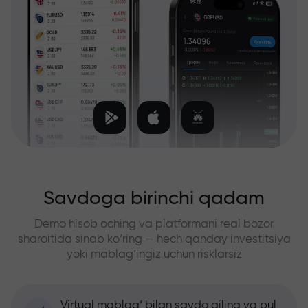
Savdoga birinchi qadam
Demo hisob oching va platformani real bozor
sharoitida sinab ko‘ring — hech qanday investitsiya
yoki mablag‘ingiz uchun risklarsiz
Virtual mablag‘ bilan savdo qiling va pul