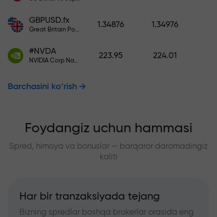
GBPUSD.fx
1.34876
1.34976
Great Britain Pound vs US Dollar
#NVDA
223.95
224.01
NVIDIA Corp Nasdaq Stock Exchange (Nasdaq) USD
Barchasini ko‘rish
Foydangiz uchun hammasi
Spred, himoya va bonuslar — barqaror daromadingiz
kaliti
Har bir tranzaksiyada tejang
Bizning spredlar boshqa brokerlar orasida eng