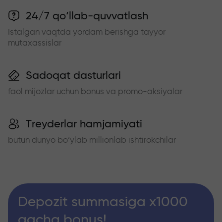
24/7 qo‘llab-quvvatlash
Istalgan vaqtda yordam berishga tayyor
mutaxassislar
Sadoqat dasturlari
faol mijozlar uchun bonus va promo-aksiyalar
Treyderlar hamjamiyati
butun dunyo bo‘ylab millionlab ishtirokchilar
Depozit summasiga x1000
gacha bonus!