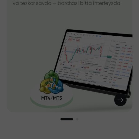
va tezkor savdo — barchasi bitta interfeysda