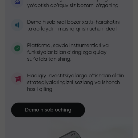
yo‘qotish qo‘rquvisiz bozorni o‘rganing
Demo hisob real bozor xatti-harakatini
takrorlaydi - mashq qilish uchun ideal
Platforma, savdo instrumentlari va
funksiyalar bilan o‘zingizga qulay
sur’atda tanishing.
Haqiqiy investitsiyalarga o‘tishdan oldin
strategiyalaringizni sozlang va ishonch
hosil qiling.
Demo hisob oching