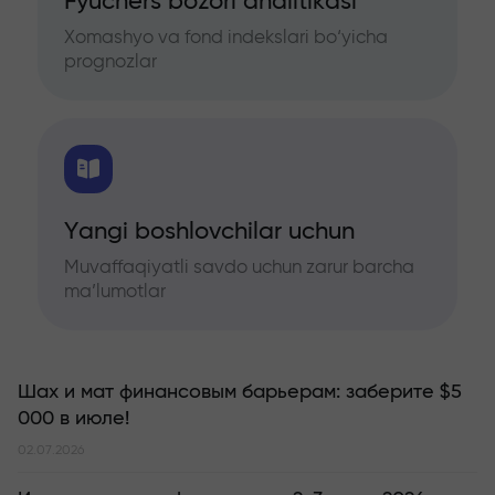
Fyuchers bozori analitikasi
Xomashyo va fond indekslari bo‘yicha
prognozlar
Yangi boshlovchilar uchun
Muvaffaqiyatli savdo uchun zarur barcha
ma’lumotlar
Шах и мат финансовым барьерам: заберите $5
000 в июле!
02.07.2026