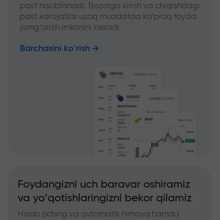
past hisoblanadi. Bozorga kirish va chiqishdagi
past xarajatlar uzoq muddatda ko‘proq foyda
jamg‘arish imkonini beradi
Barchasini ko‘rish
Foydangizni uch baravar oshiramiz
va yo‘qotishlaringizni bekor qilamiz
Hisob oching va avtomatik himoya hamda