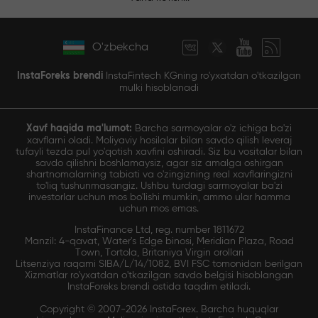
O'zbekcha
InstaForeks brendi
InstaFintech KGning ro'yxatdan o'tkazilgan
mulki hisoblanadi
Xavf haqida ma'lumot:
Barcha sarmoyalar o'z ichiga ba'zi
xavflarni oladi. Moliyaviy hosilalar bilan savdo qilish leveraj
tufayli tezda pul yo'qotish xavfini oshiradi. Siz bu vositalar bilan
savdo qilishni boshlamaysiz, agar siz amalga oshirgan
shartnomalarning tabiati va o'zingizning real xavflaringizni
to'liq tushunmasangiz. Ushbu turdagi sarmoyalar ba'zi
investorlar uchun mos bo'lishi mumkin, ammo ular hamma
uchun mos emas.
InstaFinance Ltd, reg. number 1811672
Manzil: 4-qavat, Water's Edge binosi, Meridian Plaza, Road
Town, Tortola, Britaniya Virgin orollari
Litsenziya raqami SIBA/L/14/1082, BVI FSC tomonidan berilgan
Xizmatlar ro'yxatdan o'tkazilgan savdo belgisi hisoblangan
InstaForeks brendi ostida taqdim etiladi.
Copyright © 2007-2026 InstaForex. Barcha huquqlar