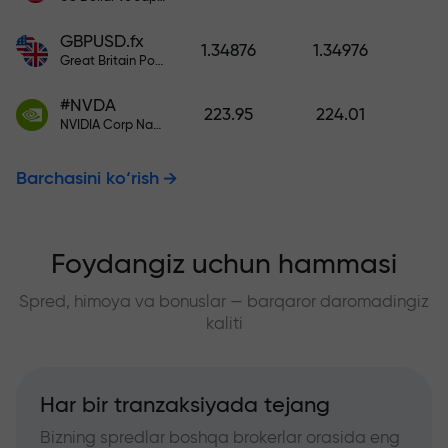
GBPUSD.fx
1.34876
1.34976
Great Britain Pound vs US Dollar
#NVDA
223.95
224.01
NVIDIA Corp Nasdaq Stock Exchange (Nasdaq) USD
Barchasini ko‘rish
Foydangiz uchun hammasi
Spred, himoya va bonuslar — barqaror daromadingiz
kaliti
Har bir tranzaksiyada tejang
Bizning spredlar boshqa brokerlar orasida eng