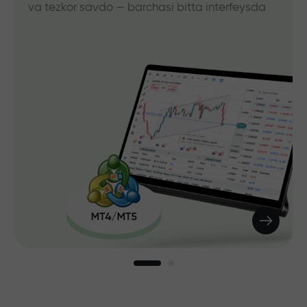
va tezkor savdo — barchasi bitta interfeysda