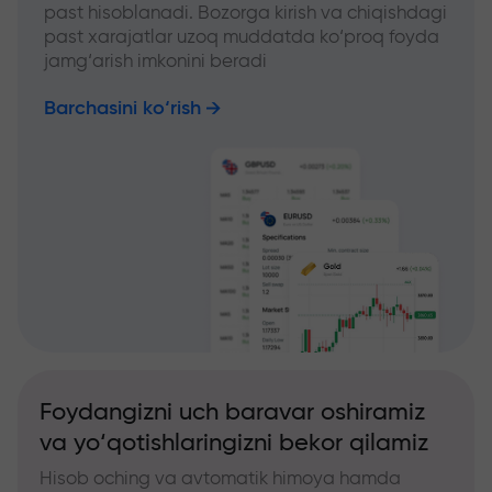
past hisoblanadi. Bozorga kirish va chiqishdagi
past xarajatlar uzoq muddatda ko‘proq foyda
jamg‘arish imkonini beradi
Barchasini ko‘rish
Foydangizni uch baravar oshiramiz
va yo‘qotishlaringizni bekor qilamiz
Hisob oching va avtomatik himoya hamda