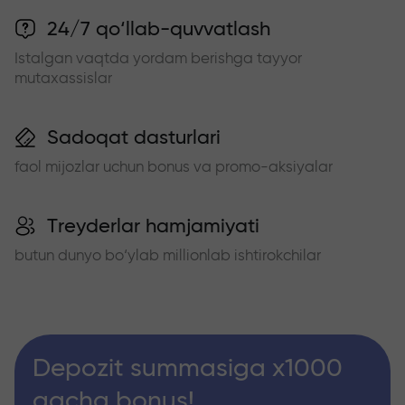
24/7 qo‘llab-quvvatlash
Istalgan vaqtda yordam berishga tayyor
mutaxassislar
Sadoqat dasturlari
faol mijozlar uchun bonus va promo-aksiyalar
Treyderlar hamjamiyati
butun dunyo bo‘ylab millionlab ishtirokchilar
Depozit summasiga x1000
gacha bonus!