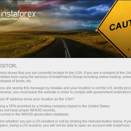
Kichik
spredlar — katta foyda
ISITOR,
ess shows that you are currently located in the USA. If you are a resident of the Uni
Har bir depozit uchun
ibited from using the services of InstaFintech Group including online trading, online
InstaForex bilan siz haqiqatan
drawal of funds, etc.
raqobatbardosh imkoniyatlarga
30% bonus
k you are seeing this message by mistake and your location is not the US, kindly pro
ega bo‘lasiz: 1:5000 gacha kredit
herwise, you must leave the website in order to comply with government restrictions
yelkasi, bozordagi eng yaxshi
ur IP address show your location as the USA?
Savdoda
spred va komissiyalardan biri,
sing a VPN provided by a hosting company based in the United States;
shuningdek aksiyalar va indekslar
oes not have proper WHOIS records;
va trassada tezlik
occurred in the WHOIS geolocation database.
bilan savdo qilish uchun qulay
irm whether you are a US resident or not by clicking the relevant button below. If y
shartlar.
ption, being a US resident, you will not be able to open an account with InstaForex
Shaxsiy sovg‘a jekpoti
Biz savdoni yanada jozibador