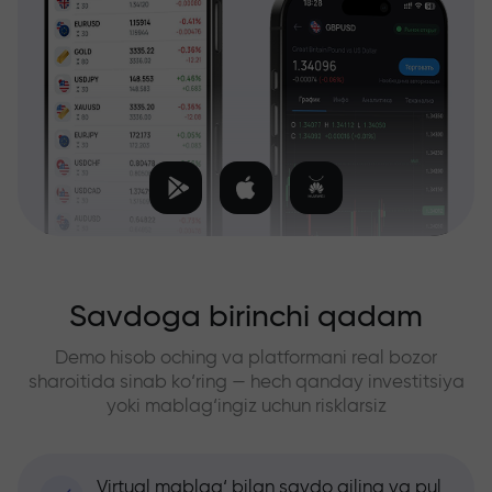
Savdoga birinchi qadam
Demo hisob oching va platformani real bozor
sharoitida sinab ko‘ring — hech qanday investitsiya
yoki mablag‘ingiz uchun risklarsiz
Virtual mablag‘ bilan savdo qiling va pul