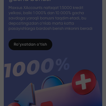
Maxsus XAccounts nafaqat 1:5000 kredit
yelkasi, balki 1 000% dan 10 000% gacha
savdoga yaroqli bonusni taqdim etadi, bu
depozitingizdan o‘nlab marta katta
pasayishlarga bardosh berish imkonini beradi
Ro‘yxatdan o‘tish