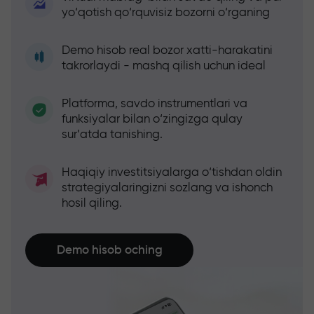
yo‘qotish qo‘rquvisiz bozorni o‘rganing
Demo hisob real bozor xatti-harakatini
takrorlaydi - mashq qilish uchun ideal
Platforma, savdo instrumentlari va
funksiyalar bilan o‘zingizga qulay
sur’atda tanishing.
Haqiqiy investitsiyalarga o‘tishdan oldin
strategiyalaringizni sozlang va ishonch
hosil qiling.
Demo hisob oching