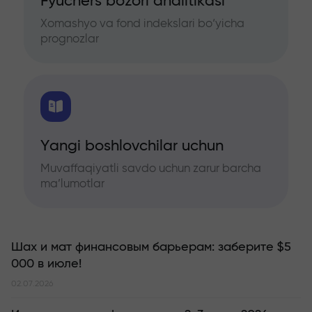
Fyuchers bozori analitikasi
Xomashyo va fond indekslari bo‘yicha
prognozlar
Yangi boshlovchilar uchun
Muvaffaqiyatli savdo uchun zarur barcha
ma’lumotlar
Шах и мат финансовым барьерам: заберите $5
000 в июле!
02.07.2026