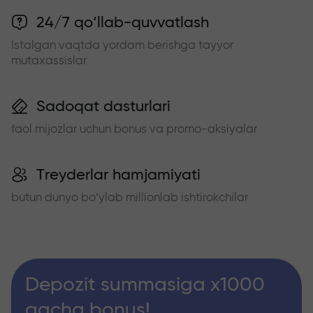
24/7 qo‘llab-quvvatlash
Istalgan vaqtda yordam berishga tayyor
mutaxassislar
Sadoqat dasturlari
faol mijozlar uchun bonus va promo-aksiyalar
Treyderlar hamjamiyati
butun dunyo bo‘ylab millionlab ishtirokchilar
Depozit summasiga x1000
gacha bonus!