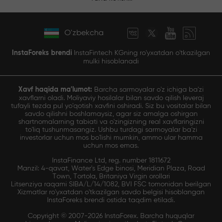
O'zbekcha
InstaForeks brendi
InstaFintech KGning ro'yxatdan o'tkazilgan
mulki hisoblanadi
Xavf haqida ma'lumot:
Barcha sarmoyalar o'z ichiga ba'zi
xavflarni oladi. Moliyaviy hosilalar bilan savdo qilish leveraj
tufayli tezda pul yo'qotish xavfini oshiradi. Siz bu vositalar bilan
savdo qilishni boshlamaysiz, agar siz amalga oshirgan
shartnomalarning tabiati va o'zingizning real xavflaringizni
to'liq tushunmasangiz. Ushbu turdagi sarmoyalar ba'zi
investorlar uchun mos bo'lishi mumkin, ammo ular hamma
uchun mos emas.
InstaFinance Ltd, reg. number 1811672
Manzil: 4-qavat, Water's Edge binosi, Meridian Plaza, Road
Town, Tortola, Britaniya Virgin orollari
Litsenziya raqami SIBA/L/14/1082, BVI FSC tomonidan berilgan
Xizmatlar ro'yxatdan o'tkazilgan savdo belgisi hisoblangan
InstaForeks brendi ostida taqdim etiladi.
Copyright © 2007-2026 InstaForex. Barcha huquqlar