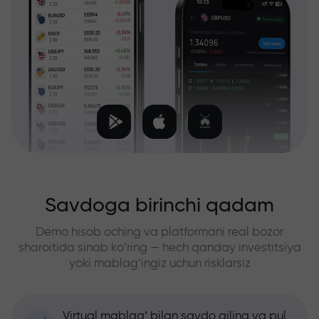
Savdoga birinchi qadam
Demo hisob oching va platformani real bozor
sharoitida sinab ko‘ring — hech qanday investitsiya
yoki mablag‘ingiz uchun risklarsiz
Virtual mablag‘ bilan savdo qiling va pul