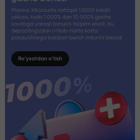
Maxsus XAccounts nafaqat 1:5000 kredit
yelkasi, balki 1 000% dan 10 000% gacha
savdoga yaroqli bonusni taqdim etadi, bu
depozitingizdan o‘nlab marta katta
pasayishlarga bardosh berish imkonini beradi
Ro‘yxatdan o‘tish