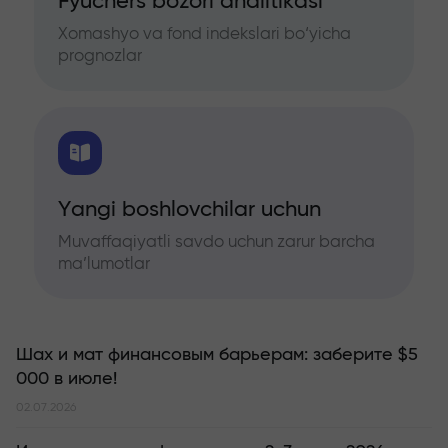
Fyuchers bozori analitikasi
Xomashyo va fond indekslari bo‘yicha
prognozlar
Yangi boshlovchilar uchun
Muvaffaqiyatli savdo uchun zarur barcha
ma’lumotlar
Шах и мат финансовым барьерам: заберите $5
000 в июле!
02.07.2026