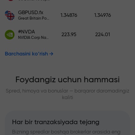
GBPUSD.fx
1.34876
1.34976
Great Britain Pound vs US Dollar
#NVDA
223.95
224.01
NVIDIA Corp Nasdaq Stock Exchange (Nasdaq) USD
Barchasini ko‘rish
Foydangiz uchun hammasi
Spred, himoya va bonuslar — barqaror daromadingiz
kaliti
Har bir tranzaksiyada tejang
Bizning spredlar boshqa brokerlar orasida eng