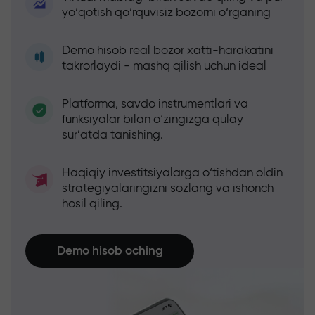
yo‘qotish qo‘rquvisiz bozorni o‘rganing
Demo hisob real bozor xatti-harakatini
takrorlaydi - mashq qilish uchun ideal
Platforma, savdo instrumentlari va
funksiyalar bilan o‘zingizga qulay
sur’atda tanishing.
Haqiqiy investitsiyalarga o‘tishdan oldin
strategiyalaringizni sozlang va ishonch
hosil qiling.
Demo hisob oching