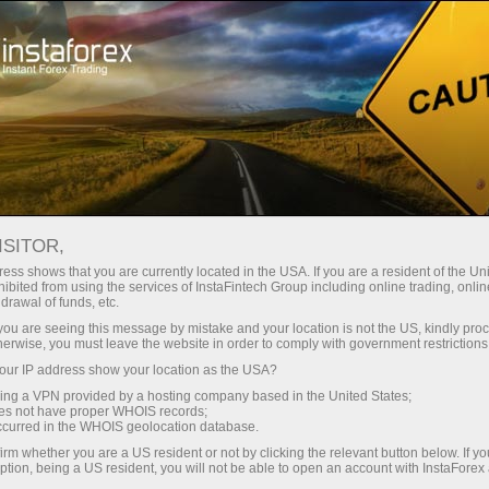
Kichik
spredlar — katta foyda
ISITOR,
ess shows that you are currently located in the USA. If you are a resident of the Uni
Har bir depozit uchun
ibited from using the services of InstaFintech Group including online trading, online
InstaForex bilan siz haqiqatan
drawal of funds, etc.
raqobatbardosh imkoniyatlarga
30% bonus
k you are seeing this message by mistake and your location is not the US, kindly pro
ega bo‘lasiz: 1:5000 gacha kredit
herwise, you must leave the website in order to comply with government restrictions
yelkasi, bozordagi eng yaxshi
ur IP address show your location as the USA?
Savdoda
spred va komissiyalardan biri,
sing a VPN provided by a hosting company based in the United States;
shuningdek aksiyalar va indekslar
oes not have proper WHOIS records;
va trassada tezlik
occurred in the WHOIS geolocation database.
bilan savdo qilish uchun qulay
irm whether you are a US resident or not by clicking the relevant button below. If y
shartlar.
ption, being a US resident, you will not be able to open an account with InstaForex
Shaxsiy sovg‘a jekpoti
Biz savdoni yanada jozibador