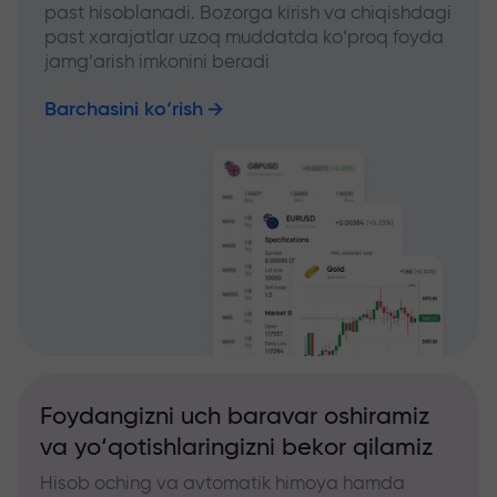
past hisoblanadi. Bozorga kirish va chiqishdagi
past xarajatlar uzoq muddatda ko‘proq foyda
jamg‘arish imkonini beradi
Barchasini ko‘rish
Foydangizni uch baravar oshiramiz
va yo‘qotishlaringizni bekor qilamiz
Hisob oching va avtomatik himoya hamda