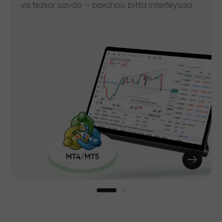
va tezkor savdo — barchasi bitta interfeysda