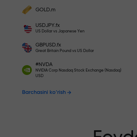
Hisobingizni $333 bilan to‘ldiri
GOLD.m
Hisobni to‘ldiring va depozitingizdan 1
000 marta katta bonus oling. X1000 xat
Risksiz savdo
USDJPY.fx
emas. Depozit qancha katta bo‘lsa,
US Dollar vs Japanese Yen
multiplikator shuncha yuqori bo‘ladi.
GBPUSD.fx
kafolatlanadi
Great Britain Pound vs US Dollar
#NVDA
NVIDIA Corp Nasdaq Stock Exchange (Nasdaq)
X1000 gacha
USD
Barchasini ko‘rish
eng katta mul