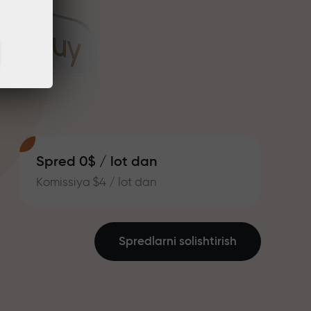
Spred 0$ / lot dan
Komissiya $4 / lot dan
Spredlarni solishtirish