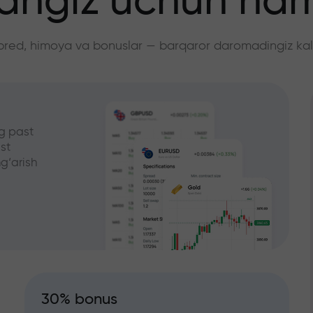
angiz uchun ha
pred, himoya va bonuslar — barqaror daromadingiz kali
g past
st
g‘arish
30% bonus