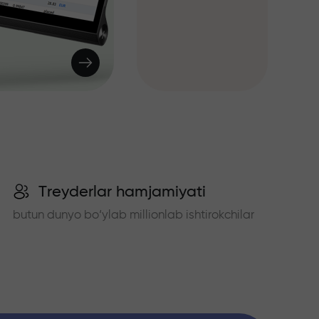
Treyderlar hamjamiyati
butun dunyo bo‘ylab millionlab ishtirokchilar