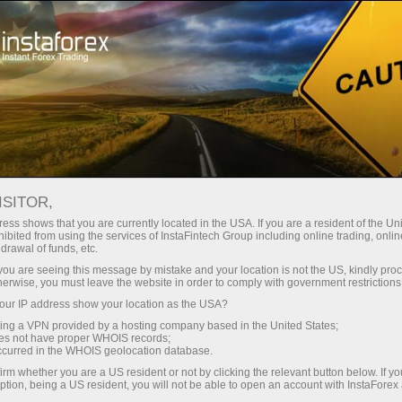
Hisob-varag'ini tez ochish
Savdo platformasi
Endi ish
hlayotganlar
Investorlar uchun
Hamkorlar uchun
Promoaks
uchun
staFo
ISITOR,
ess shows that you are currently located in the USA. If you are a resident of the Uni
ibited from using the services of InstaFintech Group including online trading, online
drawal of funds, etc.
k you are seeing this message by mistake and your location is not the US, kindly pro
herwise, you must leave the website in order to comply with government restrictions
ur IP address show your location as the USA?
sing a VPN provided by a hosting company based in the United States;
oes not have proper WHOIS records;
occurred in the WHOIS geolocation database.
irm whether you are a US resident or not by clicking the relevant button below. If y
ption, being a US resident, you will not be able to open an account with InstaForex