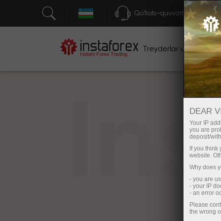
Qo'llab-quvvatlash
Treyderlar uchun
bos
In
DEAR V
Your IP addr
you are proh
deposit/with
If you thin
website. Ot
Why does yo
- you are u
- your IP d
- an error 
Please conf
the wrong o