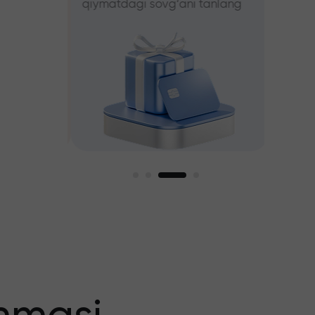
qiymatdagi sovg‘ani tanlang
tanlang
iz
agi