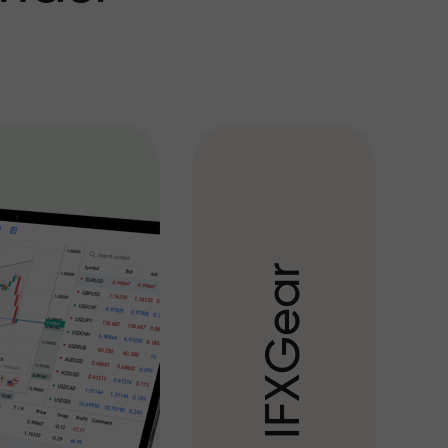
r
a
e
G
X
F
I