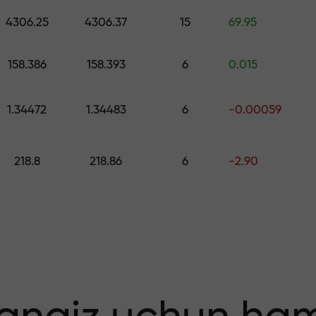
ng — $1,500 gacha qiymatdagi sovg‘ani 
4306.25
4306.37
15
69.95
o
 qiling — foydang
158.386
158.393
6
0.015
1.34472
1.34483
6
-0.00059
218.8
218.86
6
-2.90
 bonus — bozord
tiplikator