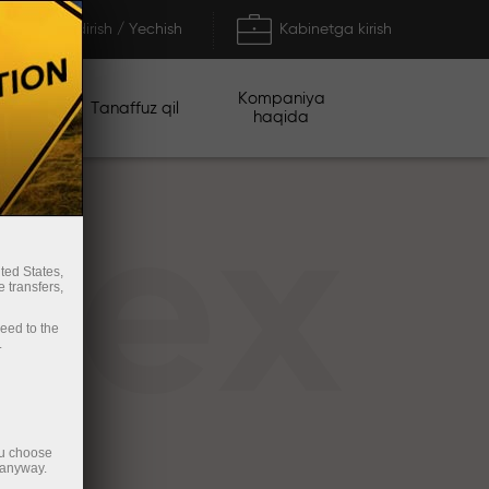
To'ldirish / Yechish
Kabinetga kirish
Kompaniya
iyalar
Tanaffuz qil
haqida
rex
ted States,
 transfers,
ceed to the
.
ou choose
 anyway.