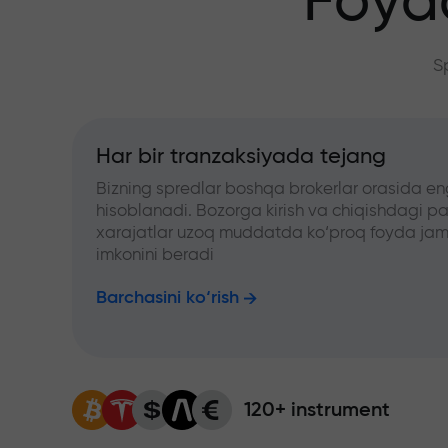
Foyd
S
Har bir tranzaksiyada tejang
Bizning spredlar boshqa brokerlar orasida en
hisoblanadi. Bozorga kirish va chiqishdagi pa
xarajatlar uzoq muddatda ko‘proq foyda jam
imkonini beradi
Barchasini ko‘rish
120+ instrument