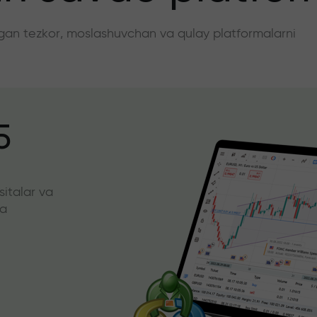
angan tezkor, moslashuvchan va qulay platformalarni
5
sitalar va
da