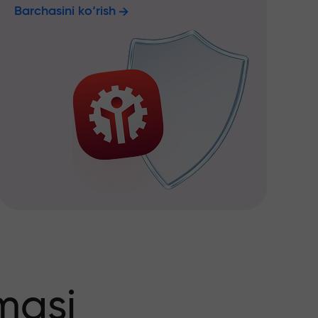
Barchasini ko‘rish
masi