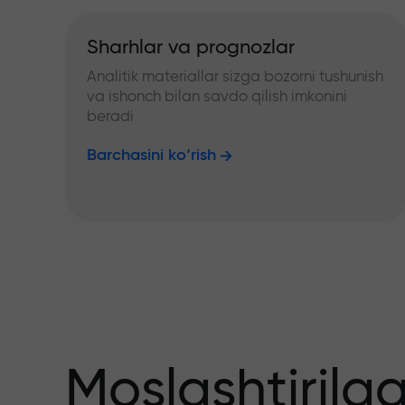
Sharhlar va prognozlar
Analitik materiallar sizga bozorni tushunish
va ishonch bilan savdo qilish imkonini
beradi
Barchasini ko‘rish
Moslashtirilg