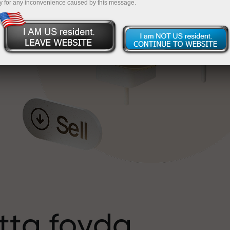
y for any inconvenience caused by this message.
tta foyda
s