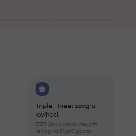
itika
Triple Three: sovg‘a
Treyd
loyihasi
bonus
hers
ozlar
$333 dan boshlab depozit
InstaFo
kiriting va $1,500 gacha
eting v