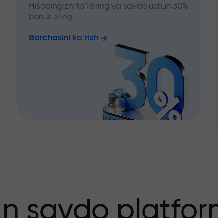
Hisobingizni to‘ldiring va savdo uchun 30%
bonus oling
Barchasini ko‘rish
an savdo platfor