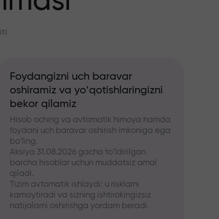
mmasi
ti
Foydangizni uch baravar
oshiramiz va yo‘qotishlaringizni
bekor qilamiz
Hisob oching va avtomatik himoya hamda
foydani uch baravar oshirish imkoniga ega
bo‘ling.
Aksiya 31.08.2026 gacha to‘ldirilgan
barcha hisoblar uchun muddatsiz amal
qiladi.
Tizim avtomatik ishlaydi: u risklarni
kamaytiradi va sizning ishtirokingizsiz
natijalarni oshirishga yordam beradi.