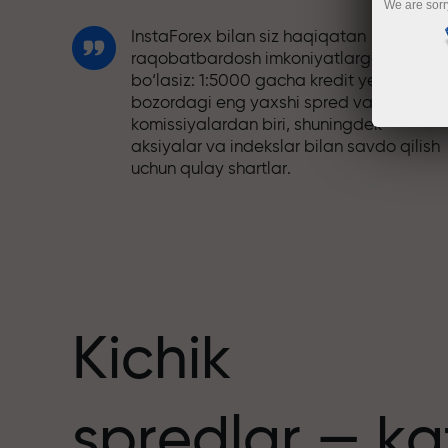
We are sorr
InstaForex bilan siz haqiqatan
raqobatbardosh imkoniyatlarga ega
bo‘lasiz: 1:5000 gacha kredit yelkasi,
bozordagi eng yaxshi spred va
komissiyalardan biri, shuningdek
aksiyalar va indekslar bilan savdo qilish
uchun qulay shartlar.
Biz savdoni yanada jozibador qiladigan
bonus tizimini ishlab chiqdik. Har bir
nuslar
InstaForex mijozi o‘z depozitiga 30%
gacha bonus olishi va boshqa aksiyalar
hamda maxsus takliflardan foydalanishi
mumkin.
Kichik
Trassadagi tezlik va savdo tezligi bir xil
spredlar — ka
qadriyatlarni baham ko‘radi. Aleš Loprai
savdo olamiga intilish va intizom