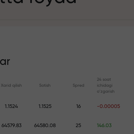
it uchun
n
ar
24 soat
Xarid qilish
Sotish
Spred
ichidagi
ezlik
o‘zgarish
Onlayn kurslar
FX.CO bilan anal
1.1524
1.1525
16
-0.00005
a jekpoti
Savdoni noldan o‘rganing —
Forex, kripto va Fyuc
barcha darajalar uchun kurslar
bo‘yicha kunlik progn
64579.83
64580.08
25
146.03
va vebinarlar