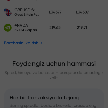
GBPUSD.fx
1.34577
1.34587
Great Britain Pound vs US Dollar
#NVDA
219.65
219.71
NVIDIA Corp Nasdaq Stock Exchange (Nasdaq) USD
Barchasini ko‘rish
Foydangiz uchun hammasi
Spred, himoya va bonuslar — barqaror daromadingiz
kaliti
Har bir tranzaksiyada tejang
Bizning spredlar boshqa brokerlar orasida eng