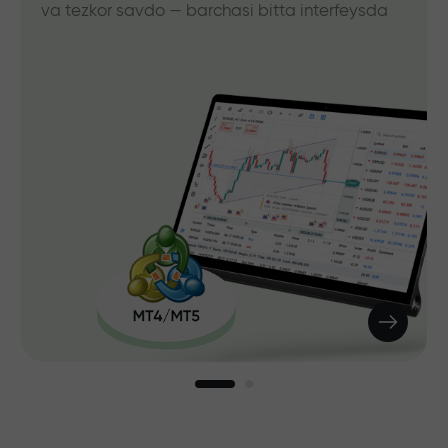
va tezkor savdo — barchasi bitta interfeysda