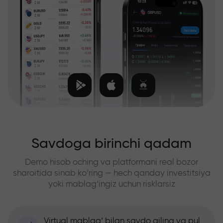
Savdoga birinchi qadam
Demo hisob oching va platformani real bozor
sharoitida sinab ko‘ring — hech qanday investitsiya
yoki mablag‘ingiz uchun risklarsiz
Virtual mablag‘ bilan savdo qiling va pul