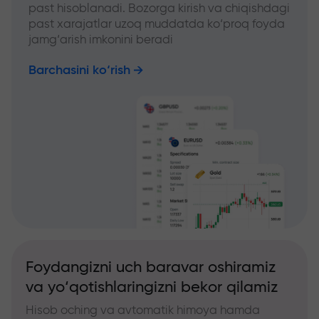
past hisoblanadi. Bozorga kirish va chiqishdagi
past xarajatlar uzoq muddatda ko‘proq foyda
jamg‘arish imkonini beradi
Barchasini ko‘rish
Foydangizni uch baravar oshiramiz
va yo‘qotishlaringizni bekor qilamiz
Hisob oching va avtomatik himoya hamda