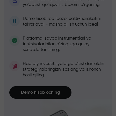
yo‘qotish qo‘rquvisiz bozorni o‘rganing
Demo hisob real bozor xatti-harakatini
takrorlaydi - mashq qilish uchun ideal
Platforma, savdo instrumentlari va
funksiyalar bilan o‘zingizga qulay
sur’atda tanishing.
Haqiqiy investitsiyalarga o‘tishdan oldin
strategiyalaringizni sozlang va ishonch
hosil qiling.
Demo hisob oching