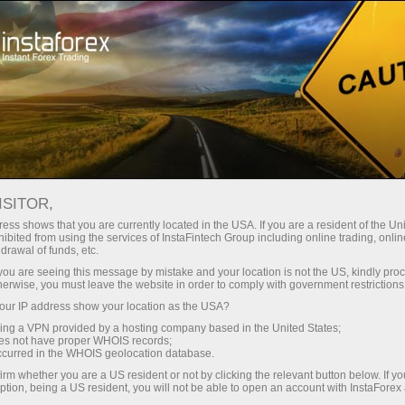
Kichik
spredlar — katta foyda
ISITOR,
ess shows that you are currently located in the USA. If you are a resident of the Uni
Har bir depozit uchun
ibited from using the services of InstaFintech Group including online trading, online
InstaForex bilan siz haqiqatan
drawal of funds, etc.
raqobatbardosh imkoniyatlarga
30% bonus
k you are seeing this message by mistake and your location is not the US, kindly pro
ega bo‘lasiz: 1:5000 gacha kredit
herwise, you must leave the website in order to comply with government restrictions
yelkasi, bozordagi eng yaxshi
ur IP address show your location as the USA?
Savdoda
spred va komissiyalardan biri,
sing a VPN provided by a hosting company based in the United States;
shuningdek aksiyalar va indekslar
oes not have proper WHOIS records;
va trassada tezlik
occurred in the WHOIS geolocation database.
bilan savdo qilish uchun qulay
irm whether you are a US resident or not by clicking the relevant button below. If y
shartlar.
ption, being a US resident, you will not be able to open an account with InstaForex
Shaxsiy sovg‘a jekpoti
Biz savdoni yanada jozibador