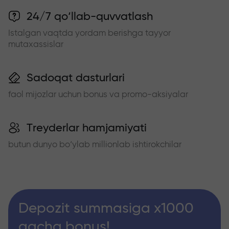
24/7 qo‘llab-quvvatlash
Istalgan vaqtda yordam berishga tayyor
mutaxassislar
Sadoqat dasturlari
faol mijozlar uchun bonus va promo-aksiyalar
Treyderlar hamjamiyati
butun dunyo bo‘ylab millionlab ishtirokchilar
Depozit summasiga x1000
gacha bonus!