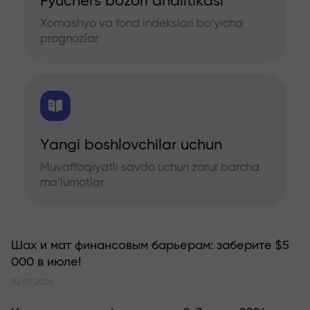
Fyuchers bozori analitikasi
Xomashyo va fond indekslari bo‘yicha
prognozlar
Yangi boshlovchilar uchun
Muvaffaqiyatli savdo uchun zarur barcha
ma’lumotlar
Шах и мат финансовым барьерам: заберите $5
000 в июле!
02.07.2026