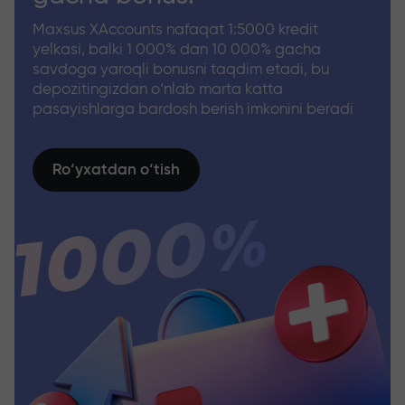
Maxsus XAccounts nafaqat 1:5000 kredit
yelkasi, balki 1 000% dan 10 000% gacha
savdoga yaroqli bonusni taqdim etadi, bu
depozitingizdan o‘nlab marta katta
pasayishlarga bardosh berish imkonini beradi
Ro‘yxatdan o‘tish