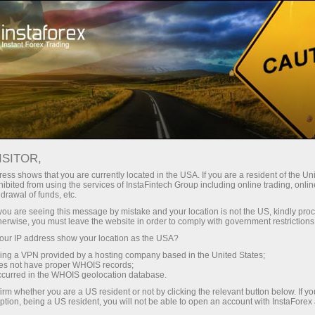
Kichik
spredlar — katta foyda
ISITOR,
ess shows that you are currently located in the USA. If you are a resident of the Uni
Har bir depozit uchun
ibited from using the services of InstaFintech Group including online trading, online
InstaForex bilan siz haqiqatan
drawal of funds, etc.
raqobatbardosh imkoniyatlarga
30% bonus
k you are seeing this message by mistake and your location is not the US, kindly pro
ega bo‘lasiz: 1:5000 gacha kredit
herwise, you must leave the website in order to comply with government restrictions
yelkasi, bozordagi eng yaxshi
ur IP address show your location as the USA?
Savdoda
spred va komissiyalardan biri,
sing a VPN provided by a hosting company based in the United States;
shuningdek aksiyalar va indekslar
oes not have proper WHOIS records;
va trassada tezlik
occurred in the WHOIS geolocation database.
bilan savdo qilish uchun qulay
irm whether you are a US resident or not by clicking the relevant button below. If y
shartlar.
ption, being a US resident, you will not be able to open an account with InstaForex
Shaxsiy sovg‘a jekpoti
Biz savdoni yanada jozibador