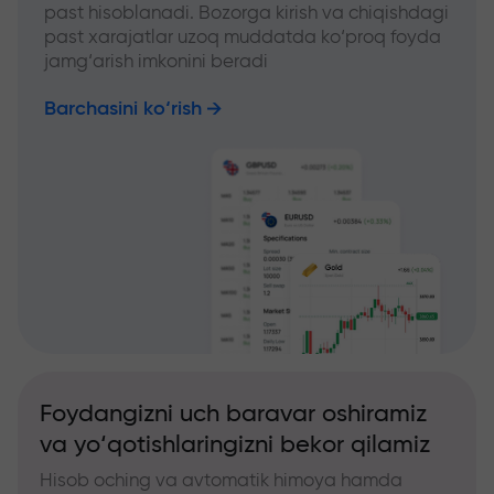
past hisoblanadi. Bozorga kirish va chiqishdagi
past xarajatlar uzoq muddatda ko‘proq foyda
jamg‘arish imkonini beradi
Barchasini ko‘rish
Foydangizni uch baravar oshiramiz
va yo‘qotishlaringizni bekor qilamiz
Hisob oching va avtomatik himoya hamda