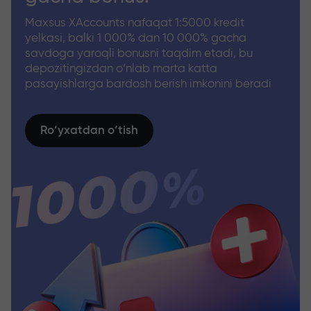
Maxsus XAccounts nafaqat 1:5000 kredit
yelkasi, balki 1 000% dan 10 000% gacha
savdoga yaroqli bonusni taqdim etadi, bu
depozitingizdan o‘nlab marta katta
pasayishlarga bardosh berish imkonini beradi
Ro‘yxatdan o‘tish