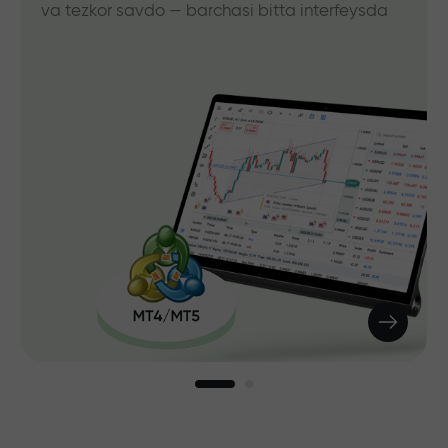
va tezkor savdo — barchasi bitta interfeysda