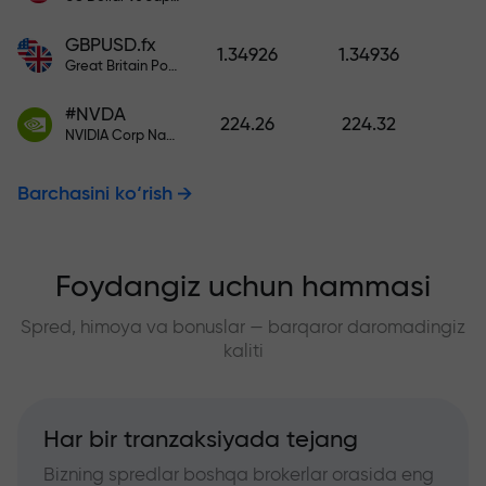
GBPUSD.fx
1.34926
1.34936
Great Britain Pound vs US Dollar
#NVDA
224.26
224.32
NVIDIA Corp Nasdaq Stock Exchange (Nasdaq) USD
Barchasini ko‘rish
Foydangiz uchun hammasi
Spred, himoya va bonuslar — barqaror daromadingiz
kaliti
Har bir tranzaksiyada tejang
Bizning spredlar boshqa brokerlar orasida eng