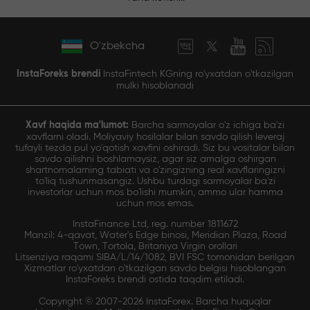
O'zbekcha
InstaForeks brendi
InstaFintech KGning ro'yxatdan o'tkazilgan
mulki hisoblanadi
Xavf haqida ma'lumot:
Barcha sarmoyalar o'z ichiga ba'zi
xavflarni oladi. Moliyaviy hosilalar bilan savdo qilish leveraj
tufayli tezda pul yo'qotish xavfini oshiradi. Siz bu vositalar bilan
savdo qilishni boshlamaysiz, agar siz amalga oshirgan
shartnomalarning tabiati va o'zingizning real xavflaringizni
to'liq tushunmasangiz. Ushbu turdagi sarmoyalar ba'zi
investorlar uchun mos bo'lishi mumkin, ammo ular hamma
uchun mos emas.
InstaFinance Ltd, reg. number 1811672
Manzil: 4-qavat, Water's Edge binosi, Meridian Plaza, Road
Town, Tortola, Britaniya Virgin orollari
Litsenziya raqami SIBA/L/14/1082, BVI FSC tomonidan berilgan
Xizmatlar ro'yxatdan o'tkazilgan savdo belgisi hisoblangan
InstaForeks brendi ostida taqdim etiladi.
Copyright © 2007-2026 InstaForex. Barcha huquqlar