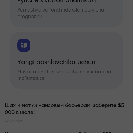
Fyuchers bozori analitikasi
Xomashyo va fond indekslari bo‘yicha
prognozlar
Yangi boshlovchilar uchun
Muvaffaqiyatli savdo uchun zarur barcha
ma’lumotlar
Шах и мат финансовым барьерам: заберите $5
000 в июле!
02.07.2026