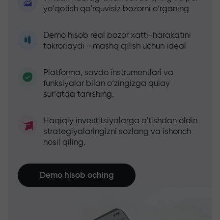
yo‘qotish qo‘rquvisiz bozorni o‘rganing
Demo hisob real bozor xatti-harakatini
takrorlaydi - mashq qilish uchun ideal
Platforma, savdo instrumentlari va
funksiyalar bilan o‘zingizga qulay
sur’atda tanishing.
Haqiqiy investitsiyalarga o‘tishdan oldin
strategiyalaringizni sozlang va ishonch
hosil qiling.
Demo hisob oching