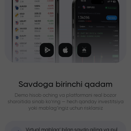
Savdoga birinchi qadam
Demo hisob oching va platformani real bozor
sharoitida sinab ko‘ring — hech qanday investitsiya
yoki mablag‘ingiz uchun risklarsiz
Virtual mablag‘ bilan savdo qiling va pul