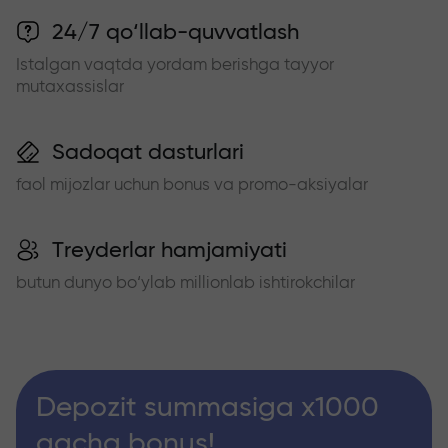
24/7 qo‘llab-quvvatlash
Istalgan vaqtda yordam berishga tayyor
mutaxassislar
Sadoqat dasturlari
faol mijozlar uchun bonus va promo-aksiyalar
Treyderlar hamjamiyati
butun dunyo bo‘ylab millionlab ishtirokchilar
Depozit summasiga x1000
gacha bonus!