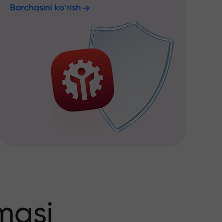
Barchasini ko‘rish
masi