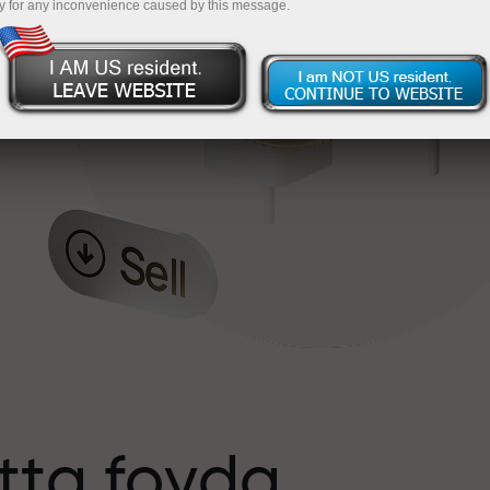
y for any inconvenience caused by this message.
tta foyda
s