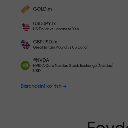
Hisobingizni $333 bilan to‘ldiri
GOLD.m
Hisobni to‘ldiring va depozitingizdan 1
000 marta katta bonus oling. X1000 xat
Risksiz savdo
USDJPY.fx
emas. Depozit qancha katta bo‘lsa,
US Dollar vs Japanese Yen
multiplikator shuncha yuqori bo‘ladi.
GBPUSD.fx
kafolatlanadi
Great Britain Pound vs US Dollar
#NVDA
NVIDIA Corp Nasdaq Stock Exchange (Nasdaq)
X1000 gacha
USD
Barchasini ko‘rish
eng katta mul