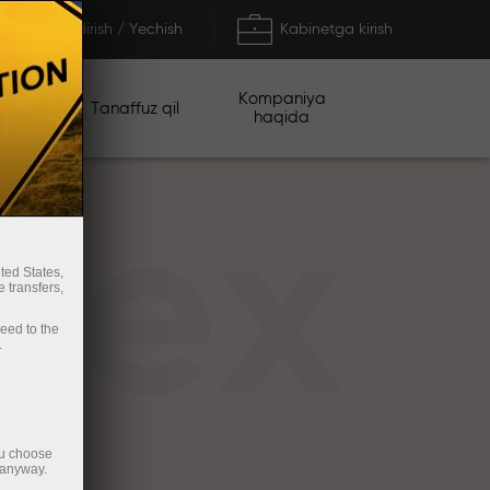
To'ldirish / Yechish
Kabinetga kirish
Kompaniya
iyalar
Tanaffuz qil
haqida
rex
ted States,
 transfers,
ceed to the
.
ou choose
 anyway.