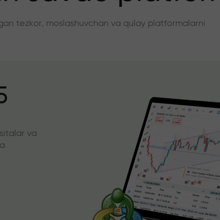
angan tezkor, moslashuvchan va qulay platformalarni
5
sitalar va
da