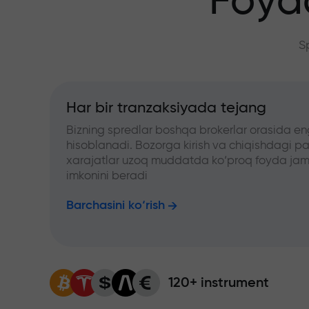
Foyd
S
Har bir tranzaksiyada tejang
Bizning spredlar boshqa brokerlar orasida en
hisoblanadi. Bozorga kirish va chiqishdagi pa
xarajatlar uzoq muddatda ko‘proq foyda jam
imkonini beradi
Barchasini ko‘rish
120+ instrument