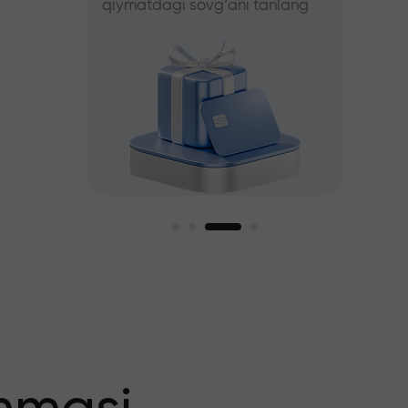
qiymatdagi sovg‘ani tanlang
tanlang
iz
agi