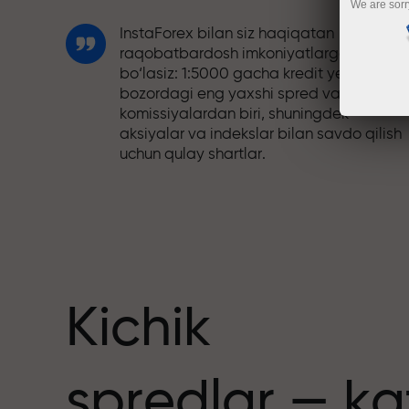
We are sorr
InstaForex bilan siz haqiqatan
raqobatbardosh imkoniyatlarga ega
bo‘lasiz: 1:5000 gacha kredit yelkasi,
bozordagi eng yaxshi spred va
komissiyalardan biri, shuningdek
aksiyalar va indekslar bilan savdo qilish
uchun qulay shartlar.
Biz savdoni yanada jozibador qiladigan
bonus tizimini ishlab chiqdik. Har bir
nuslar
InstaForex mijozi o‘z depozitiga 30%
gacha bonus olishi va boshqa aksiyalar
hamda maxsus takliflardan foydalanishi
mumkin.
Kichik
Trassadagi tezlik va savdo tezligi bir xil
spredlar — ka
qadriyatlarni baham ko‘radi. Aleš Loprai
savdo olamiga intilish va intizom