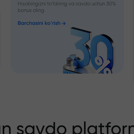
Hisobingizni to‘ldiring va savdo uchun 30%
bonus oling
Barchasini ko‘rish
an savdo platfor