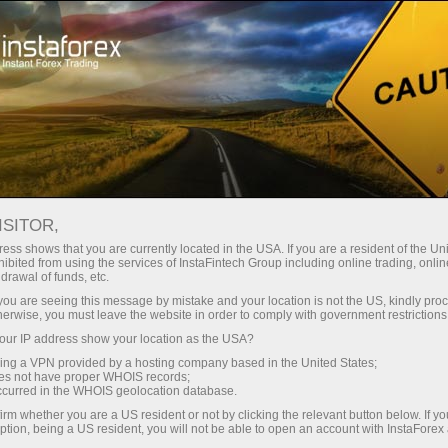
Hisob-varag'ini tez ochish
Savdo platformasi
Endi ish
hlayotganlar
Investorlar uchun
Hamkorlar uchun
Promoaks
uchun
staFo
ISITOR,
ess shows that you are currently located in the USA. If you are a resident of the Uni
ibited from using the services of InstaFintech Group including online trading, online
drawal of funds, etc.
k you are seeing this message by mistake and your location is not the US, kindly pro
herwise, you must leave the website in order to comply with government restrictions
ur IP address show your location as the USA?
sing a VPN provided by a hosting company based in the United States;
oes not have proper WHOIS records;
occurred in the WHOIS geolocation database.
irm whether you are a US resident or not by clicking the relevant button below. If y
ption, being a US resident, you will not be able to open an account with InstaForex