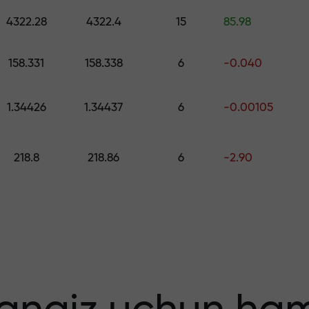
ng — $1,500 gacha qiymatdagi sovg‘ani 
4322.28
4322.4
15
85.98
o
 qiling — foydang
158.331
158.338
6
-0.040
1.34426
1.34437
6
-0.00105
218.8
218.86
6
-2.90
 bonus — bozord
tiplikator