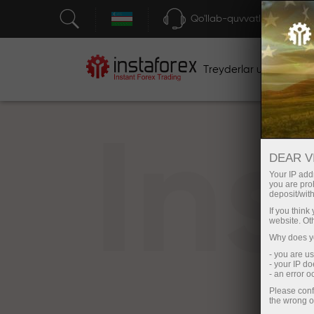
Qo'llab-quvvatlash
Treyderlar uchun
bos
In
DEAR V
Your IP addr
you are proh
deposit/with
If you thin
website. Ot
Why does yo
- you are u
- your IP d
- an error 
Please conf
the wrong o