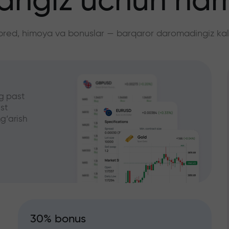
angiz uchun ha
pred, himoya va bonuslar — barqaror daromadingiz kali
g past
st
g‘arish
30% bonus