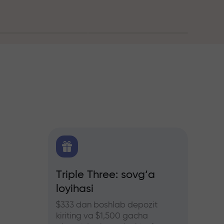
itika
Triple Three: sovg‘a
Treyd
loyihasi
bonus
hers
ozlar
$333 dan boshlab depozit
InstaFo
kiriting va $1,500 gacha
eting v