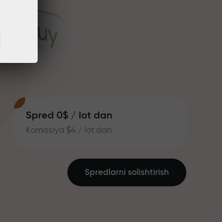
Spred 0$ / lot dan
Komissiya $4 / lot dan
Spredlarni solishtirish