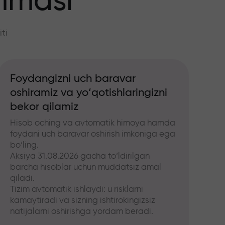
mmasi
ti
Foydangizni uch baravar
oshiramiz va yo‘qotishlaringizni
bekor qilamiz
Hisob oching va avtomatik himoya hamda
foydani uch baravar oshirish imkoniga ega
bo‘ling.
Aksiya 31.08.2026 gacha to‘ldirilgan
barcha hisoblar uchun muddatsiz amal
qiladi.
Tizim avtomatik ishlaydi: u risklarni
kamaytiradi va sizning ishtirokingizsiz
natijalarni oshirishga yordam beradi.