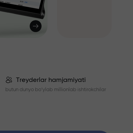
Treyderlar hamjamiyati
butun dunyo bo‘ylab millionlab ishtirokchilar