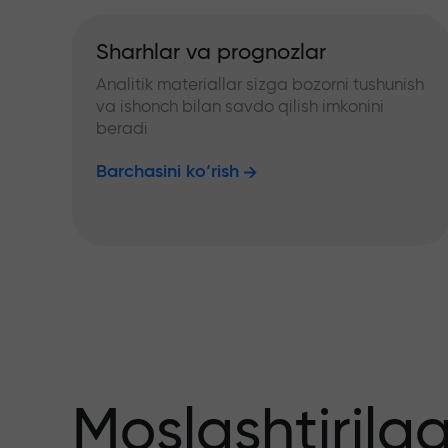
Sharhlar va prognozlar
Analitik materiallar sizga bozorni tushunish
va ishonch bilan savdo qilish imkonini
beradi
Barchasini ko‘rish
Moslashtirilg