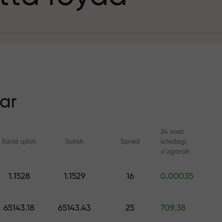
it uchun
n
ar
24 soat
Xarid qilish
Sotish
Spred
ichidagi
ezlik
o‘zgarish
Onlayn kurslar
FX.CO bilan anal
1.1528
1.1529
16
0.00035
a jekpoti
Savdoni noldan o‘rganing —
Forex, kripto va Fyuc
barcha darajalar uchun kurslar
bo‘yicha kunlik progn
65143.18
65143.43
25
709.38
va vebinarlar