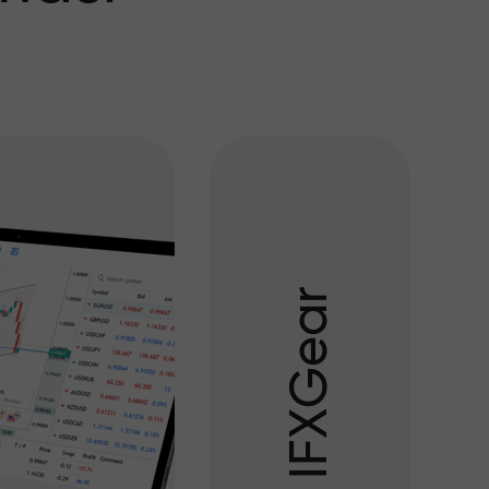
r
a
e
G
X
F
I