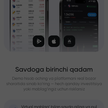
Savdoga birinchi qadam
Demo hisob oching va platformani real bozor
sharoitida sinab ko‘ring — hech qanday investitsiya
yoki mablag‘ingiz uchun risklarsiz
Virtual mablag‘ bilan savdo qiling va pul