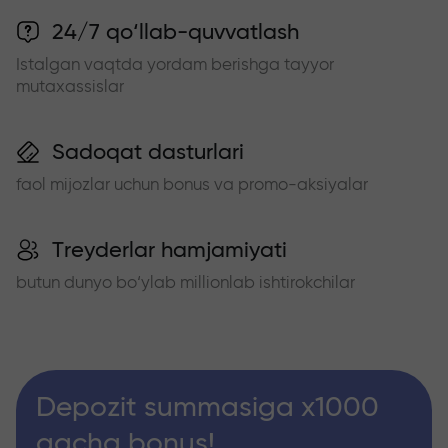
24/7 qo‘llab-quvvatlash
Istalgan vaqtda yordam berishga tayyor
mutaxassislar
Sadoqat dasturlari
faol mijozlar uchun bonus va promo-aksiyalar
Treyderlar hamjamiyati
butun dunyo bo‘ylab millionlab ishtirokchilar
Depozit summasiga x1000
gacha bonus!