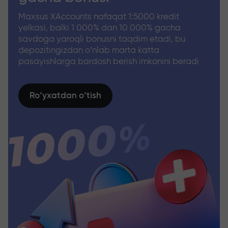
Maxsus XAccounts nafaqat 1:5000 kredit
yelkasi, balki 1 000% dan 10 000% gacha
savdoga yaroqli bonusni taqdim etadi, bu
depozitingizdan o‘nlab marta katta
pasayishlarga bardosh berish imkonini beradi
Ro‘yxatdan o‘tish