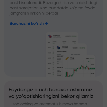
past hisoblanadi. Bozorga kirish va chiqishdagi
past xarajatlar uzoq muddatda ko‘proq foyda
jamg‘arish imkonini beradi
Barchasini ko‘rish
Foydangizni uch baravar oshiramiz
va yo‘qotishlaringizni bekor qilamiz
Hisob oching va avtomatik himoya hamda