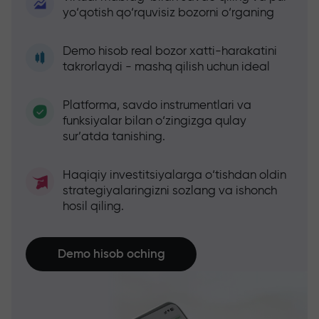
yo‘qotish qo‘rquvisiz bozorni o‘rganing
Demo hisob real bozor xatti-harakatini
takrorlaydi - mashq qilish uchun ideal
Platforma, savdo instrumentlari va
funksiyalar bilan o‘zingizga qulay
sur’atda tanishing.
Haqiqiy investitsiyalarga o‘tishdan oldin
strategiyalaringizni sozlang va ishonch
hosil qiling.
Demo hisob oching