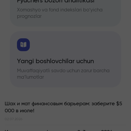
Fyuchers bozori analitikasi
Xomashyo va fond indekslari bo‘yicha
prognozlar
Yangi boshlovchilar uchun
Muvaffaqiyatli savdo uchun zarur barcha
ma’lumotlar
Шах и мат финансовым барьерам: заберите $5
000 в июле!
02.07.2026