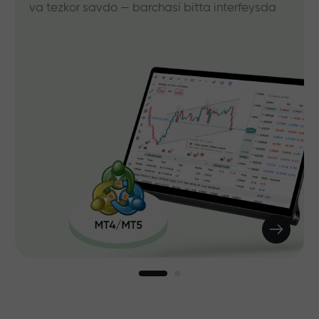
va tezkor savdo — barchasi bitta interfeysda