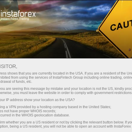
Kichik
spredlar — katta foyda
ISITOR,
ess shows that you are currently located in the USA. If you are a resident of the Uni
Har bir depozit uchun
ibited from using the services of InstaFintech Group including online trading, online
InstaForex bilan siz haqiqatan
drawal of funds, etc.
raqobatbardosh imkoniyatlarga
30% bonus
k you are seeing this message by mistake and your location is not the US, kindly pro
ega bo‘lasiz: 1:5000 gacha kredit
herwise, you must leave the website in order to comply with government restrictions
yelkasi, bozordagi eng yaxshi
ur IP address show your location as the USA?
Savdoda
spred va komissiyalardan biri,
sing a VPN provided by a hosting company based in the United States;
shuningdek aksiyalar va indekslar
oes not have proper WHOIS records;
va trassada tezlik
occurred in the WHOIS geolocation database.
bilan savdo qilish uchun qulay
irm whether you are a US resident or not by clicking the relevant button below. If y
shartlar.
ption, being a US resident, you will not be able to open an account with InstaForex
Shaxsiy sovg‘a jekpoti
Biz savdoni yanada jozibador