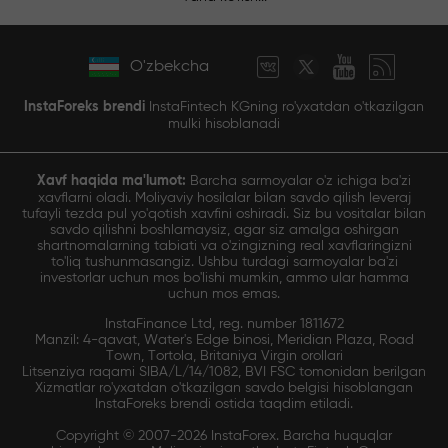
O'zbekcha
InstaForeks brendi
InstaFintech KGning ro'yxatdan o'tkazilgan
mulki hisoblanadi
Xavf haqida ma'lumot:
Barcha sarmoyalar o'z ichiga ba'zi
xavflarni oladi. Moliyaviy hosilalar bilan savdo qilish leveraj
tufayli tezda pul yo'qotish xavfini oshiradi. Siz bu vositalar bilan
savdo qilishni boshlamaysiz, agar siz amalga oshirgan
shartnomalarning tabiati va o'zingizning real xavflaringizni
to'liq tushunmasangiz. Ushbu turdagi sarmoyalar ba'zi
investorlar uchun mos bo'lishi mumkin, ammo ular hamma
uchun mos emas.
InstaFinance Ltd, reg. number 1811672
Manzil: 4-qavat, Water's Edge binosi, Meridian Plaza, Road
Town, Tortola, Britaniya Virgin orollari
Litsenziya raqami SIBA/L/14/1082, BVI FSC tomonidan berilgan
Xizmatlar ro'yxatdan o'tkazilgan savdo belgisi hisoblangan
InstaForeks brendi ostida taqdim etiladi.
Copyright © 2007-2026 InstaForex. Barcha huquqlar