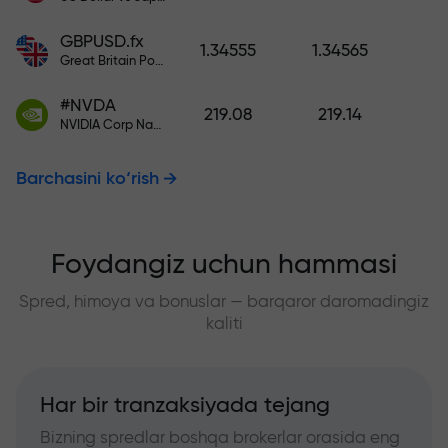
GBPUSD.fx
1.34555
1.34565
Great Britain Pound vs US Dollar
#NVDA
219.08
219.14
NVIDIA Corp Nasdaq Stock Exchange (Nasdaq) USD
Barchasini ko‘rish
Foydangiz uchun hammasi
Spred, himoya va bonuslar — barqaror daromadingiz
kaliti
Har bir tranzaksiyada tejang
Bizning spredlar boshqa brokerlar orasida eng