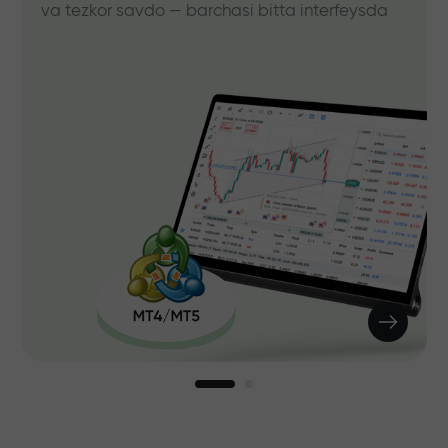
va tezkor savdo — barchasi bitta interfeysda