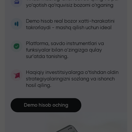
yo‘qotish qo‘rquvisiz bozorni o‘rganing
Demo hisob real bozor xatti-harakatini
takrorlaydi - mashq qilish uchun ideal
Platforma, savdo instrumentlari va
funksiyalar bilan o‘zingizga qulay
sur’atda tanishing.
Haqiqiy investitsiyalarga o‘tishdan oldin
strategiyalaringizni sozlang va ishonch
hosil qiling.
Demo hisob oching