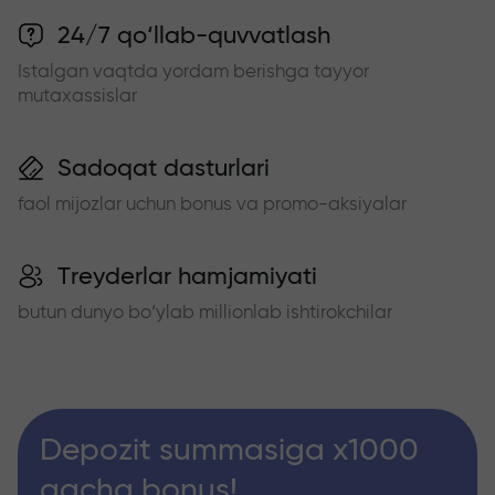
24/7 qo‘llab-quvvatlash
Istalgan vaqtda yordam berishga tayyor
mutaxassislar
Sadoqat dasturlari
faol mijozlar uchun bonus va promo-aksiyalar
Treyderlar hamjamiyati
butun dunyo bo‘ylab millionlab ishtirokchilar
Depozit summasiga x1000
gacha bonus!