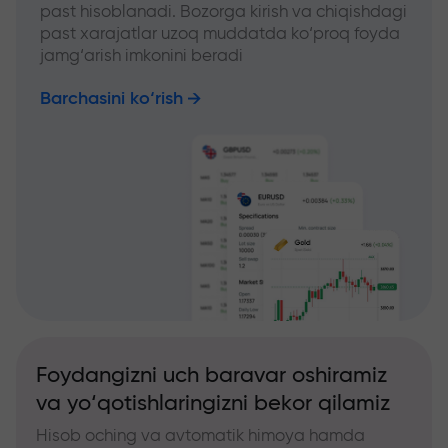
past hisoblanadi. Bozorga kirish va chiqishdagi
past xarajatlar uzoq muddatda ko‘proq foyda
jamg‘arish imkonini beradi
Barchasini ko‘rish
Foydangizni uch baravar oshiramiz
va yo‘qotishlaringizni bekor qilamiz
Hisob oching va avtomatik himoya hamda