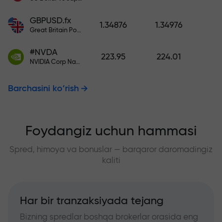
GBPUSD.fx
1.34876
1.34976
Great Britain Pound vs US Dollar
#NVDA
223.95
224.01
NVIDIA Corp Nasdaq Stock Exchange (Nasdaq) USD
Barchasini ko‘rish
Foydangiz uchun hammasi
Spred, himoya va bonuslar — barqaror daromadingiz
kaliti
Har bir tranzaksiyada tejang
Bizning spredlar boshqa brokerlar orasida eng