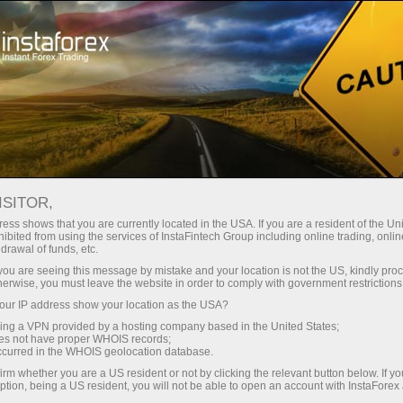
Kichik
spredlar — katta foyda
ISITOR,
ess shows that you are currently located in the USA. If you are a resident of the Uni
Har bir depozit uchun
ibited from using the services of InstaFintech Group including online trading, online
InstaForex bilan siz haqiqatan
drawal of funds, etc.
raqobatbardosh imkoniyatlarga
30% bonus
k you are seeing this message by mistake and your location is not the US, kindly pro
ega bo‘lasiz: 1:5000 gacha kredit
herwise, you must leave the website in order to comply with government restrictions
yelkasi, bozordagi eng yaxshi
ur IP address show your location as the USA?
Savdoda
spred va komissiyalardan biri,
sing a VPN provided by a hosting company based in the United States;
shuningdek aksiyalar va indekslar
oes not have proper WHOIS records;
va trassada tezlik
occurred in the WHOIS geolocation database.
bilan savdo qilish uchun qulay
irm whether you are a US resident or not by clicking the relevant button below. If y
shartlar.
ption, being a US resident, you will not be able to open an account with InstaForex
Shaxsiy sovg‘a jekpoti
Biz savdoni yanada jozibador