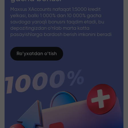
Maxsus XAccounts nafaqat 1:5000 kredit
yelkasi, balki 1 000% dan 10 000% gacha
savdoga yaroqli bonusni taqdim etadi, bu
depozitingizdan o‘nlab marta katta
pasayishlarga bardosh berish imkonini beradi
Ro‘yxatdan o‘tish