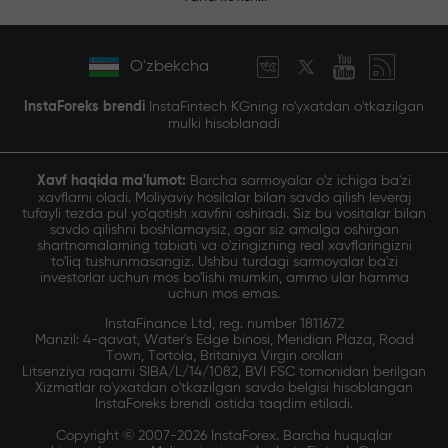
O'zbekcha
InstaForeks brendi
InstaFintech KGning ro'yxatdan o'tkazilgan
mulki hisoblanadi
Xavf haqida ma'lumot:
Barcha sarmoyalar o'z ichiga ba'zi
xavflarni oladi. Moliyaviy hosilalar bilan savdo qilish leveraj
tufayli tezda pul yo'qotish xavfini oshiradi. Siz bu vositalar bilan
savdo qilishni boshlamaysiz, agar siz amalga oshirgan
shartnomalarning tabiati va o'zingizning real xavflaringizni
to'liq tushunmasangiz. Ushbu turdagi sarmoyalar ba'zi
investorlar uchun mos bo'lishi mumkin, ammo ular hamma
uchun mos emas.
InstaFinance Ltd, reg. number 1811672
Manzil: 4-qavat, Water's Edge binosi, Meridian Plaza, Road
Town, Tortola, Britaniya Virgin orollari
Litsenziya raqami SIBA/L/14/1082, BVI FSC tomonidan berilgan
Xizmatlar ro'yxatdan o'tkazilgan savdo belgisi hisoblangan
InstaForeks brendi ostida taqdim etiladi.
Copyright © 2007-2026 InstaForex. Barcha huquqlar