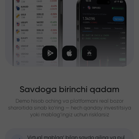
Savdoga birinchi qadam
Demo hisob oching va platformani real bozor
sharoitida sinab ko‘ring — hech qanday investitsiya
yoki mablag‘ingiz uchun risklarsiz
Virtual mablag‘ bilan savdo qiling va pul