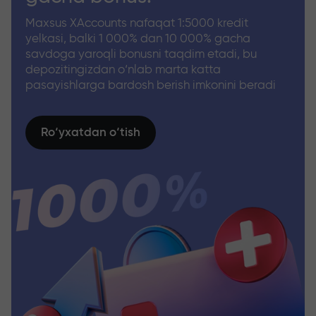
Maxsus XAccounts nafaqat 1:5000 kredit
yelkasi, balki 1 000% dan 10 000% gacha
savdoga yaroqli bonusni taqdim etadi, bu
depozitingizdan o‘nlab marta katta
pasayishlarga bardosh berish imkonini beradi
Ro‘yxatdan o‘tish