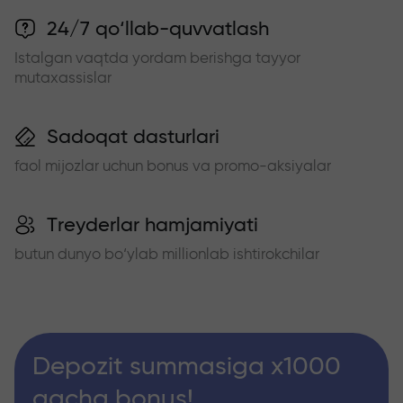
24/7 qo‘llab-quvvatlash
Istalgan vaqtda yordam berishga tayyor
mutaxassislar
Sadoqat dasturlari
faol mijozlar uchun bonus va promo-aksiyalar
Treyderlar hamjamiyati
butun dunyo bo‘ylab millionlab ishtirokchilar
Depozit summasiga x1000
gacha bonus!