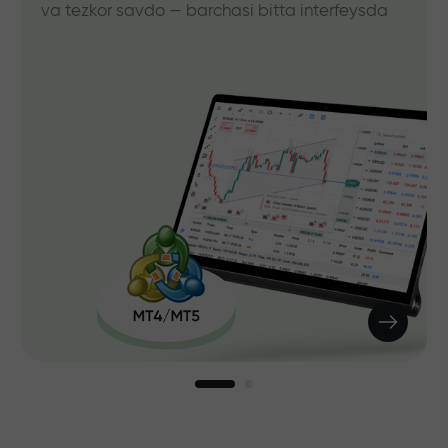
va tezkor savdo — barchasi bitta interfeysda