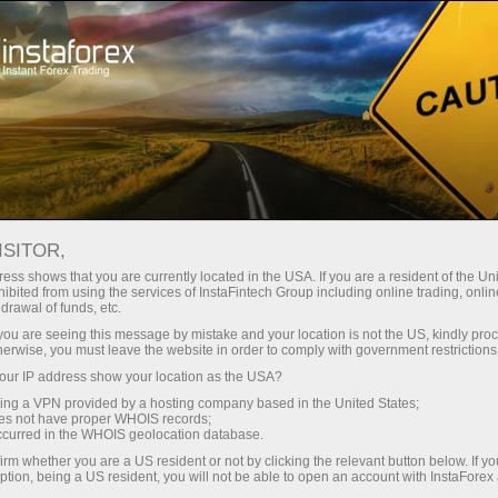
Kichik
spredlar — katta foyda
ISITOR,
ess shows that you are currently located in the USA. If you are a resident of the Uni
Har bir depozit uchun
ibited from using the services of InstaFintech Group including online trading, online
InstaForex bilan siz haqiqatan
drawal of funds, etc.
raqobatbardosh imkoniyatlarga
30% bonus
k you are seeing this message by mistake and your location is not the US, kindly pro
ega bo‘lasiz: 1:5000 gacha kredit
herwise, you must leave the website in order to comply with government restrictions
yelkasi, bozordagi eng yaxshi
ur IP address show your location as the USA?
Savdoda
spred va komissiyalardan biri,
sing a VPN provided by a hosting company based in the United States;
shuningdek aksiyalar va indekslar
oes not have proper WHOIS records;
va trassada tezlik
occurred in the WHOIS geolocation database.
bilan savdo qilish uchun qulay
irm whether you are a US resident or not by clicking the relevant button below. If y
shartlar.
ption, being a US resident, you will not be able to open an account with InstaForex
Shaxsiy sovg‘a jekpoti
Biz savdoni yanada jozibador