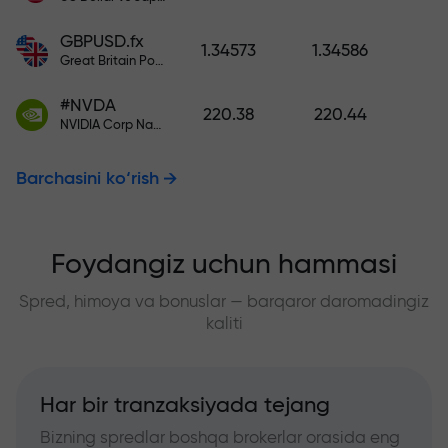
GBPUSD.fx
1.34573
1.34586
Great Britain Pound vs US Dollar
#NVDA
220.38
220.44
NVIDIA Corp Nasdaq Stock Exchange (Nasdaq) USD
Barchasini ko‘rish
Foydangiz uchun hammasi
Spred, himoya va bonuslar — barqaror daromadingiz
kaliti
Har bir tranzaksiyada tejang
Bizning spredlar boshqa brokerlar orasida eng