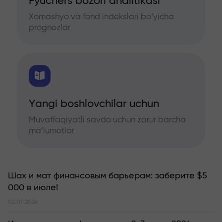
Fyuchers bozori analitikasi
Xomashyo va fond indekslari bo‘yicha
prognozlar
Yangi boshlovchilar uchun
Muvaffaqiyatli savdo uchun zarur barcha
ma’lumotlar
Шах и мат финансовым барьерам: заберите $5
000 в июле!
02.07.2026