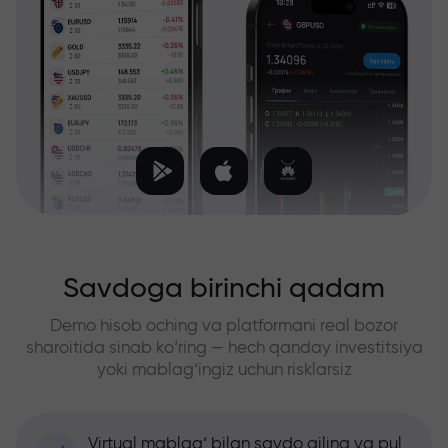
Savdoga birinchi qadam
Demo hisob oching va platformani real bozor
sharoitida sinab ko‘ring — hech qanday investitsiya
yoki mablag‘ingiz uchun risklarsiz
Virtual mablag‘ bilan savdo qiling va pul