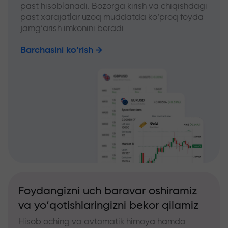
past hisoblanadi. Bozorga kirish va chiqishdagi
past xarajatlar uzoq muddatda ko‘proq foyda
jamg‘arish imkonini beradi
Barchasini ko‘rish
Foydangizni uch baravar oshiramiz
va yo‘qotishlaringizni bekor qilamiz
Hisob oching va avtomatik himoya hamda