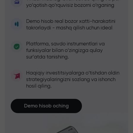
yo‘qotish qo‘rquvisiz bozorni o‘rganing
Demo hisob real bozor xatti-harakatini
takrorlaydi - mashq qilish uchun ideal
Platforma, savdo instrumentlari va
funksiyalar bilan o‘zingizga qulay
sur’atda tanishing.
Haqiqiy investitsiyalarga o‘tishdan oldin
strategiyalaringizni sozlang va ishonch
hosil qiling.
Demo hisob oching