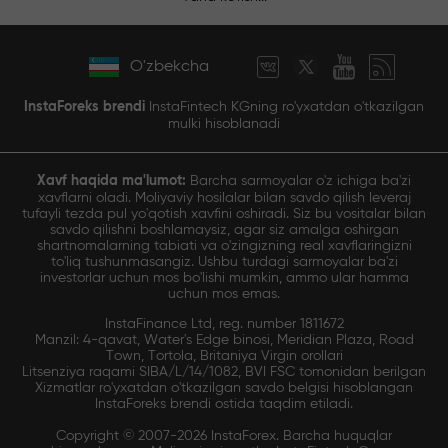
O'zbekcha
InstaForeks brendi
InstaFintech KGning ro'yxatdan o'tkazilgan
mulki hisoblanadi
Xavf haqida ma'lumot:
Barcha sarmoyalar o'z ichiga ba'zi
xavflarni oladi. Moliyaviy hosilalar bilan savdo qilish leveraj
tufayli tezda pul yo'qotish xavfini oshiradi. Siz bu vositalar bilan
savdo qilishni boshlamaysiz, agar siz amalga oshirgan
shartnomalarning tabiati va o'zingizning real xavflaringizni
to'liq tushunmasangiz. Ushbu turdagi sarmoyalar ba'zi
investorlar uchun mos bo'lishi mumkin, ammo ular hamma
uchun mos emas.
InstaFinance Ltd, reg. number 1811672
Manzil: 4-qavat, Water's Edge binosi, Meridian Plaza, Road
Town, Tortola, Britaniya Virgin orollari
Litsenziya raqami SIBA/L/14/1082, BVI FSC tomonidan berilgan
Xizmatlar ro'yxatdan o'tkazilgan savdo belgisi hisoblangan
InstaForeks brendi ostida taqdim etiladi.
Copyright © 2007-2026 InstaForex. Barcha huquqlar