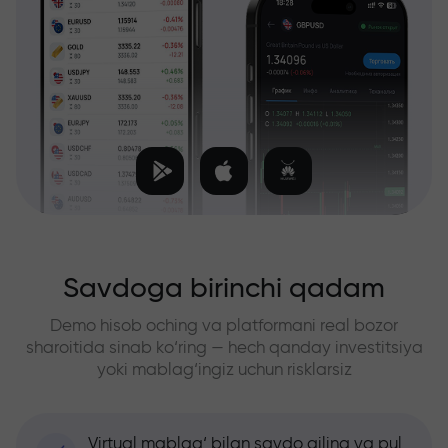
Savdoga birinchi qadam
Demo hisob oching va platformani real bozor
sharoitida sinab ko‘ring — hech qanday investitsiya
yoki mablag‘ingiz uchun risklarsiz
Virtual mablag‘ bilan savdo qiling va pul