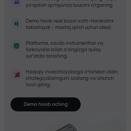
yo‘qotish qo‘rquvisiz bozorni o‘rganing
Demo hisob real bozor xatti-harakatini
takrorlaydi - mashq qilish uchun ideal
Platforma, savdo instrumentlari va
funksiyalar bilan o‘zingizga qulay
sur’atda tanishing.
Haqiqiy investitsiyalarga o‘tishdan oldin
strategiyalaringizni sozlang va ishonch
hosil qiling.
Demo hisob oching