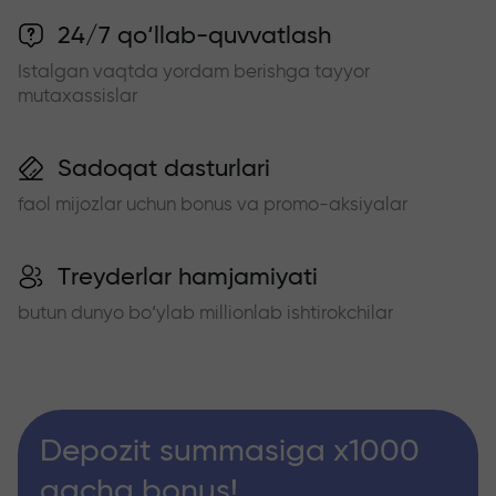
24/7 qo‘llab-quvvatlash
Istalgan vaqtda yordam berishga tayyor
mutaxassislar
Sadoqat dasturlari
faol mijozlar uchun bonus va promo-aksiyalar
Treyderlar hamjamiyati
butun dunyo bo‘ylab millionlab ishtirokchilar
Depozit summasiga x1000
gacha bonus!