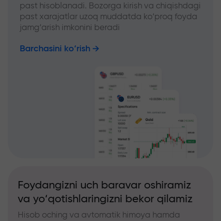
past hisoblanadi. Bozorga kirish va chiqishdagi
past xarajatlar uzoq muddatda ko‘proq foyda
jamg‘arish imkonini beradi
Barchasini ko‘rish
Foydangizni uch baravar oshiramiz
va yo‘qotishlaringizni bekor qilamiz
Hisob oching va avtomatik himoya hamda