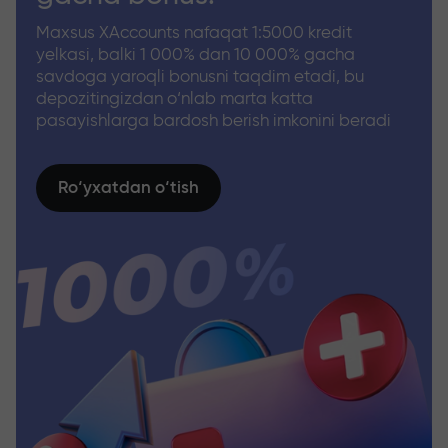
Maxsus XAccounts nafaqat 1:5000 kredit
yelkasi, balki 1 000% dan 10 000% gacha
savdoga yaroqli bonusni taqdim etadi, bu
depozitingizdan o‘nlab marta katta
pasayishlarga bardosh berish imkonini beradi
Ro‘yxatdan o‘tish