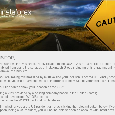
Kichik
spredlar — katta foyda
ISITOR,
ess shows that you are currently located in the USA. If you are a resident of the Uni
Har bir depozit uchun
ibited from using the services of InstaFintech Group including online trading, online
InstaForex bilan siz haqiqatan
drawal of funds, etc.
raqobatbardosh imkoniyatlarga
30% bonus
k you are seeing this message by mistake and your location is not the US, kindly pro
ega bo‘lasiz: 1:5000 gacha kredit
herwise, you must leave the website in order to comply with government restrictions
yelkasi, bozordagi eng yaxshi
ur IP address show your location as the USA?
Savdoda
spred va komissiyalardan biri,
sing a VPN provided by a hosting company based in the United States;
shuningdek aksiyalar va indekslar
oes not have proper WHOIS records;
va trassada tezlik
occurred in the WHOIS geolocation database.
bilan savdo qilish uchun qulay
irm whether you are a US resident or not by clicking the relevant button below. If y
shartlar.
ption, being a US resident, you will not be able to open an account with InstaForex
Shaxsiy sovg‘a jekpoti
Biz savdoni yanada jozibador