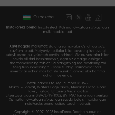
O'zbekcha
InstaForeks brendi
InstaFintech KGning ro'yxatdan o'tkazilgan
mulki hisoblanadi
Xavf haqida ma'lumot:
Barcha sarmoyalar o'z ichiga ba'zi
xavflarni oladi. Moliyaviy hosilalar bilan savdo qilish leveraj
tufayli tezda pul yo'qotish xavfini oshiradi. Siz bu vositalar bilan
savdo qilishni boshlamaysiz, agar siz amalga oshirgan
shartnomalarning tabiati va o'zingizning real xavflaringizni
to'liq tushunmasangiz. Ushbu turdagi sarmoyalar ba'zi
investorlar uchun mos bo'lishi mumkin, ammo ular hamma
uchun mos emas.
InstaFinance Ltd, reg. number 1811672
Manzil: 4-qavat, Water's Edge binosi, Meridian Plaza, Road
Town, Tortola, Britaniya Virgin orollari
Litsenziya raqami SIBA/L/14/1082, BVI FSC tomonidan berilgan
Xizmatlar ro'yxatdan o'tkazilgan savdo belgisi hisoblangan
InstaForeks brendi ostida taqdim etiladi.
Copyright © 2007-2026 InstaForex. Barcha huquqlar