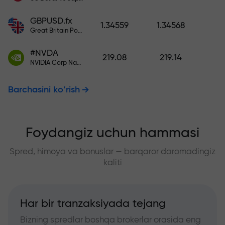
GBPUSD.fx
1.34559
1.34568
Great Britain Pound vs US Dollar
#NVDA
219.08
219.14
NVIDIA Corp Nasdaq Stock Exchange (Nasdaq) USD
Barchasini ko‘rish
Foydangiz uchun hammasi
Spred, himoya va bonuslar — barqaror daromadingiz
kaliti
Har bir tranzaksiyada tejang
Bizning spredlar boshqa brokerlar orasida eng