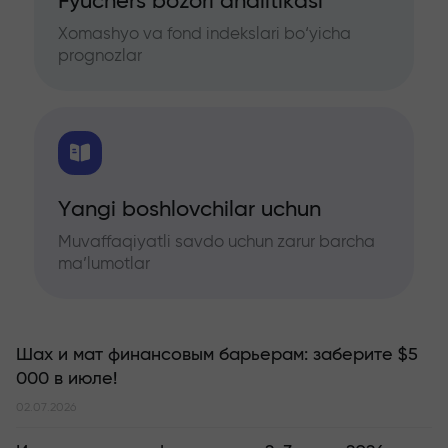
Fyuchers bozori analitikasi
Xomashyo va fond indekslari bo‘yicha
prognozlar
Yangi boshlovchilar uchun
Muvaffaqiyatli savdo uchun zarur barcha
ma’lumotlar
Шах и мат финансовым барьерам: заберите $5
000 в июле!
02.07.2026