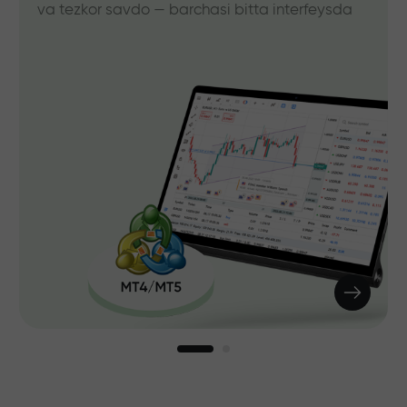
va tezkor savdo — barchasi bitta interfeysda