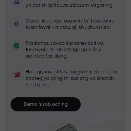
yo‘qotish qo‘rquvisiz bozorni o‘rganing
Demo hisob real bozor xatti-harakatini
takrorlaydi - mashq qilish uchun ideal
Platforma, savdo instrumentlari va
funksiyalar bilan o‘zingizga qulay
sur’atda tanishing.
Haqiqiy investitsiyalarga o‘tishdan oldin
strategiyalaringizni sozlang va ishonch
hosil qiling.
Demo hisob oching