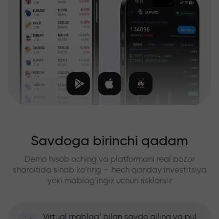
Savdoga birinchi qadam
Demo hisob oching va platformani real bozor
sharoitida sinab ko‘ring — hech qanday investitsiya
yoki mablag‘ingiz uchun risklarsiz
Virtual mablag‘ bilan savdo qiling va pul