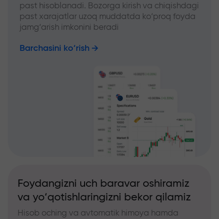
past hisoblanadi. Bozorga kirish va chiqishdagi
past xarajatlar uzoq muddatda ko‘proq foyda
jamg‘arish imkonini beradi
Barchasini ko‘rish
Foydangizni uch baravar oshiramiz
va yo‘qotishlaringizni bekor qilamiz
Hisob oching va avtomatik himoya hamda