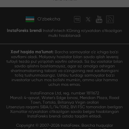
O'zbekcha
InstaForeks brendi
InstaFintech KGning ro'yxatdan o'tkazilgan
mulki hisoblanadi
Xavf haqida ma'lumot:
Barcha sarmoyalar o'z ichiga ba'zi
xavflarni oladi. Moliyaviy hosilalar bilan savdo qilish leveraj
tufayli tezda pul yo'qotish xavfini oshiradi. Siz bu vositalar bilan
savdo qilishni boshlamaysiz, agar siz amalga oshirgan
shartnomalarning tabiati va o'zingizning real xavflaringizni
to'liq tushunmasangiz. Ushbu turdagi sarmoyalar ba'zi
investorlar uchun mos bo'lishi mumkin, ammo ular hamma
uchun mos emas.
InstaFinance Ltd, reg. number 1811672
Manzil: 4-qavat, Water's Edge binosi, Meridian Plaza, Road
Town, Tortola, Britaniya Virgin orollari
Litsenziya raqami SIBA/L/14/1082, BVI FSC tomonidan berilgan
Xizmatlar ro'yxatdan o'tkazilgan savdo belgisi hisoblangan
InstaForeks brendi ostida taqdim etiladi.
Copyright © 2007-2026 InstaForex. Barcha huquqlar