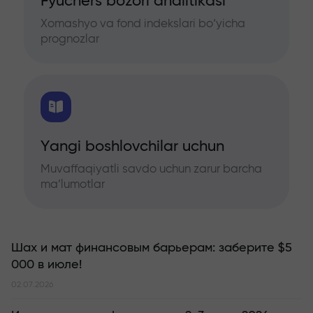
Fyuchers bozori analitikasi
Xomashyo va fond indekslari bo‘yicha
prognozlar
Yangi boshlovchilar uchun
Muvaffaqiyatli savdo uchun zarur barcha
ma’lumotlar
Шах и мат финансовым барьерам: заберите $5
000 в июле!
02.07.2026