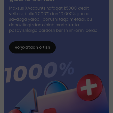
Maxsus XAccounts nafaqat 1:5000 kredit
yelkasi, balki 1 000% dan 10 000% gacha
savdoga yaroqli bonusni taqdim etadi, bu
depozitingizdan o‘nlab marta katta
pasayishlarga bardosh berish imkonini beradi
Ro‘yxatdan o‘tish