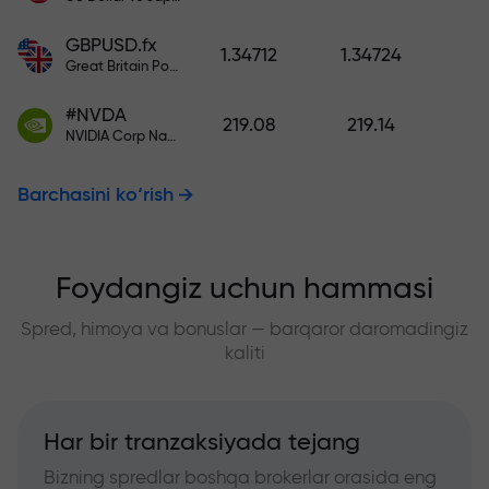
GBPUSD.fx
1.34712
1.34724
Great Britain Pound vs US Dollar
#NVDA
219.08
219.14
NVIDIA Corp Nasdaq Stock Exchange (Nasdaq) USD
Barchasini ko‘rish
Foydangiz uchun hammasi
Spred, himoya va bonuslar — barqaror daromadingiz
kaliti
Har bir tranzaksiyada tejang
Bizning spredlar boshqa brokerlar orasida eng