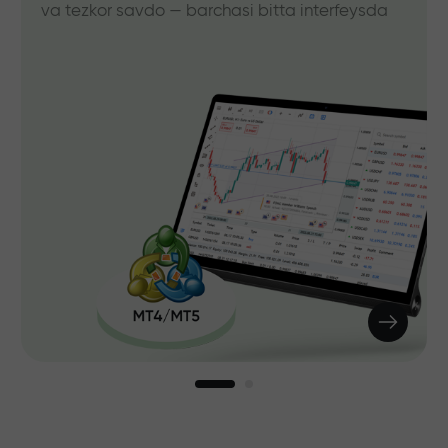
va tezkor savdo — barchasi bitta interfeysda