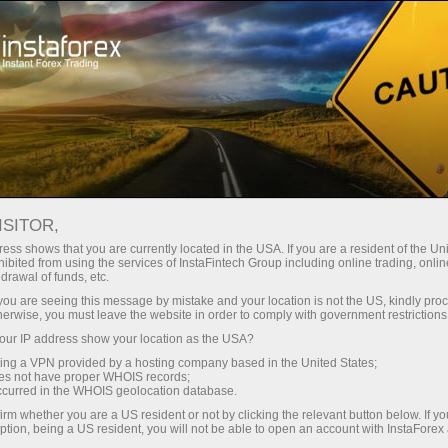
Kichik
spredlar — katta foyda
ISITOR,
ess shows that you are currently located in the USA. If you are a resident of the Uni
Har bir depozit uchun
ibited from using the services of InstaFintech Group including online trading, online
InstaForex bilan siz haqiqatan
drawal of funds, etc.
raqobatbardosh imkoniyatlarga
30% bonus
k you are seeing this message by mistake and your location is not the US, kindly pro
ega bo‘lasiz: 1:5000 gacha kredit
herwise, you must leave the website in order to comply with government restrictions
yelkasi, bozordagi eng yaxshi
ur IP address show your location as the USA?
Savdoda
spred va komissiyalardan biri,
sing a VPN provided by a hosting company based in the United States;
shuningdek aksiyalar va indekslar
oes not have proper WHOIS records;
va trassada tezlik
occurred in the WHOIS geolocation database.
bilan savdo qilish uchun qulay
irm whether you are a US resident or not by clicking the relevant button below. If y
shartlar.
ption, being a US resident, you will not be able to open an account with InstaForex
Shaxsiy sovg‘a jekpoti
Biz savdoni yanada jozibador