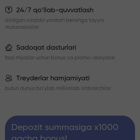
24/7 qo‘llab-quvvatlash
Istalgan vaqtda yordam berishga tayyor
mutaxassislar
Sadoqat dasturlari
faol mijozlar uchun bonus va promo-aksiyalar
Treyderlar hamjamiyati
butun dunyo bo‘ylab millionlab ishtirokchilar
Depozit summasiga x1000
gacha bonus!