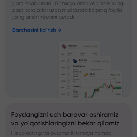
past hisoblanadi. Bozorga kirish va chiqishdagi
past xarajatlar uzoq muddatda ko‘proq foyda
jamg‘arish imkonini beradi
Barchasini ko‘rish
Foydangizni uch baravar oshiramiz
va yo‘qotishlaringizni bekor qilamiz
Hisob oching va avtomatik himoya hamda