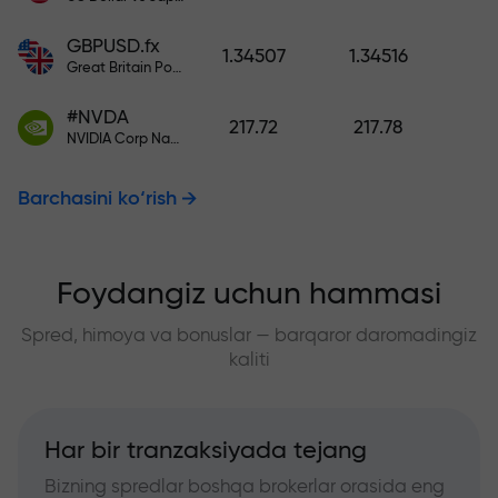
GBPUSD.fx
1.34507
1.34516
Great Britain Pound vs US Dollar
#NVDA
217.72
217.78
NVIDIA Corp Nasdaq Stock Exchange (Nasdaq) USD
Barchasini ko‘rish
Foydangiz uchun hammasi
Spred, himoya va bonuslar — barqaror daromadingiz
kaliti
Har bir tranzaksiyada tejang
Bizning spredlar boshqa brokerlar orasida eng