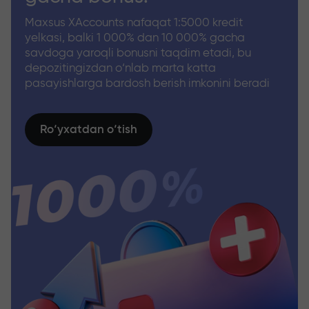
Maxsus XAccounts nafaqat 1:5000 kredit
yelkasi, balki 1 000% dan 10 000% gacha
savdoga yaroqli bonusni taqdim etadi, bu
depozitingizdan o‘nlab marta katta
pasayishlarga bardosh berish imkonini beradi
Ro‘yxatdan o‘tish