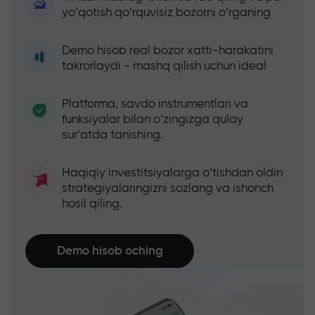
yo‘qotish qo‘rquvisiz bozorni o‘rganing
Demo hisob real bozor xatti-harakatini
takrorlaydi - mashq qilish uchun ideal
Platforma, savdo instrumentlari va
funksiyalar bilan o‘zingizga qulay
sur’atda tanishing.
Haqiqiy investitsiyalarga o‘tishdan oldin
strategiyalaringizni sozlang va ishonch
hosil qiling.
Demo hisob oching