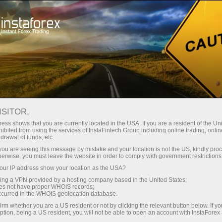
Kichik
spredlar — katta foyda
ISITOR,
ess shows that you are currently located in the USA. If you are a resident of the Uni
Har bir depozit uchun
ibited from using the services of InstaFintech Group including online trading, online
InstaForex bilan siz haqiqatan
drawal of funds, etc.
raqobatbardosh imkoniyatlarga
30% bonus
k you are seeing this message by mistake and your location is not the US, kindly pro
ega bo‘lasiz: 1:5000 gacha kredit
herwise, you must leave the website in order to comply with government restrictions
yelkasi, bozordagi eng yaxshi
ur IP address show your location as the USA?
Savdoda
spred va komissiyalardan biri,
sing a VPN provided by a hosting company based in the United States;
shuningdek aksiyalar va indekslar
oes not have proper WHOIS records;
va trassada tezlik
occurred in the WHOIS geolocation database.
bilan savdo qilish uchun qulay
irm whether you are a US resident or not by clicking the relevant button below. If y
shartlar.
ption, being a US resident, you will not be able to open an account with InstaForex
Shaxsiy sovg‘a jekpoti
Biz savdoni yanada jozibador