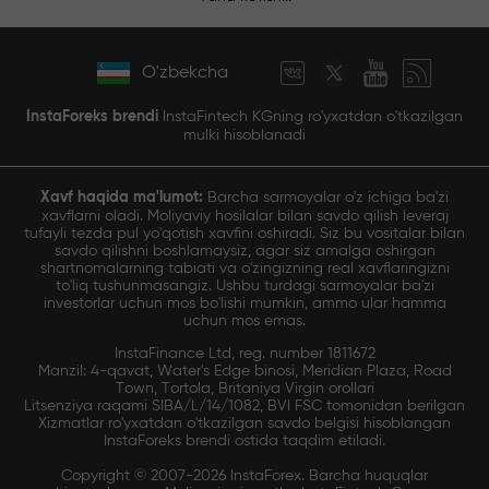
O'zbekcha
InstaForeks brendi
InstaFintech KGning ro'yxatdan o'tkazilgan
mulki hisoblanadi
Xavf haqida ma'lumot:
Barcha sarmoyalar o'z ichiga ba'zi
xavflarni oladi. Moliyaviy hosilalar bilan savdo qilish leveraj
tufayli tezda pul yo'qotish xavfini oshiradi. Siz bu vositalar bilan
savdo qilishni boshlamaysiz, agar siz amalga oshirgan
shartnomalarning tabiati va o'zingizning real xavflaringizni
to'liq tushunmasangiz. Ushbu turdagi sarmoyalar ba'zi
investorlar uchun mos bo'lishi mumkin, ammo ular hamma
uchun mos emas.
InstaFinance Ltd, reg. number 1811672
Manzil: 4-qavat, Water's Edge binosi, Meridian Plaza, Road
Town, Tortola, Britaniya Virgin orollari
Litsenziya raqami SIBA/L/14/1082, BVI FSC tomonidan berilgan
Xizmatlar ro'yxatdan o'tkazilgan savdo belgisi hisoblangan
InstaForeks brendi ostida taqdim etiladi.
Copyright © 2007-2026 InstaForex. Barcha huquqlar