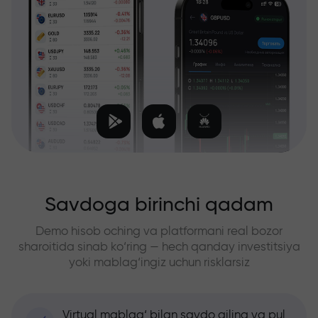
Savdoga birinchi qadam
Demo hisob oching va platformani real bozor
sharoitida sinab ko‘ring — hech qanday investitsiya
yoki mablag‘ingiz uchun risklarsiz
Virtual mablag‘ bilan savdo qiling va pul