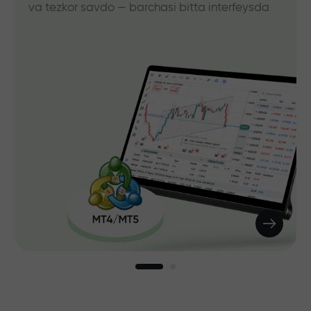
va tezkor savdo — barchasi bitta interfeysda