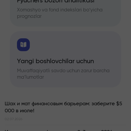
Fyuchers bozori analitikasi
Xomashyo va fond indekslari bo‘yicha
prognozlar
Yangi boshlovchilar uchun
Muvaffaqiyatli savdo uchun zarur barcha
ma’lumotlar
Шах и мат финансовым барьерам: заберите $5
000 в июле!
02.07.2026