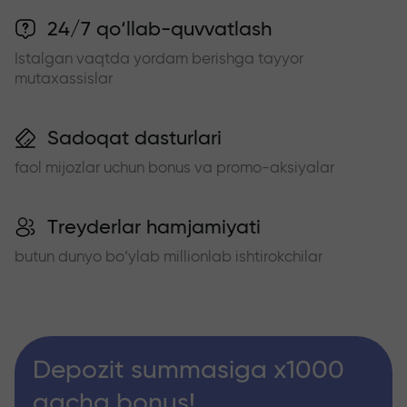
24/7 qo‘llab-quvvatlash
Istalgan vaqtda yordam berishga tayyor
mutaxassislar
Sadoqat dasturlari
faol mijozlar uchun bonus va promo-aksiyalar
Treyderlar hamjamiyati
butun dunyo bo‘ylab millionlab ishtirokchilar
Depozit summasiga x1000
gacha bonus!