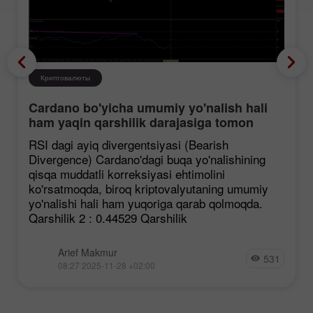
Криптовалюты
Cardano bo'yicha umumiy yo'nalish hali
ham yaqin qarshilik darajasiga tomon
mustahkamlanmoqda, garchi korreksiya
RSI dagi ayiq divergentsiyasi (Bearish
ehtimoli mavjud bo'lsa ham.
Divergence) Cardano'dagi buqa yo'nalishining
qisqa muddatli korreksiyasi ehtimolini
ko'rsatmoqda, biroq kriptovalyutaning umumiy
yo'nalishi hali ham yuqoriga qarab qolmoqda.
Qarshilik 2 : 0.44529 Qarshilik
Arief Makmur
531
08:27 2025-11-28 +02:00