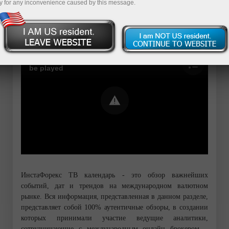
Demo-hisob-varag‘ini ochish
y for any inconvenience caused by this message.
Error loading YouTube: Video could not
be played
ИнстаФорекс ТВ календарь - это обзор важнейших
событий, дат и трендов на международном валютном
рынке. Вся информация, представленная в данном разделе,
представляет собой 100% аутентичные обзоры, в создании
которых принимали участие ведущие аналитики,
сотрудничающие с международным онлайн брокером –