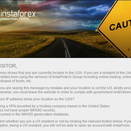
Трейдерам
Форекс аналитика
Форекс ТВ
Форекс-ТВ: календарь
ISITOR,
ess shows that you are currently located in the USA. If you are a resident of the Uni
Календарь трейдера на 28 марта: В
ibited from using the services of InstaFintech Group including online trading, online
drawal of funds, etc.
тарифной игре Трампа победителей не
k you are seeing this message by mistake and your location is not the US, kindly pro
будет? (uz)
herwise, you must leave the website in order to comply with government restrictions
ur IP address show your location as the USA?
sing a VPN provided by a hosting company based in the United States;
oes not have proper WHOIS records;
occurred in the WHOIS geolocation database.
Savdo hisob-varag‘ini ochish
irm whether you are a US resident or not by clicking the relevant button below. If y
ption, being a US resident, you will not be able to open an account with InstaForex