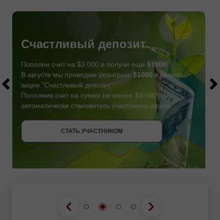
Счастливый депозит
Пополни счет на $3 000 и получи еще
$1000
!
В августе мы проводим розыгрыш
$1000
в рамках
акции "Счастливый депозит"!
Пополнив счет на сумму не менее $3 000, вы
автоматически становитесь участником акции.
СТАТЬ УЧАСТНИКОМ
СТАТЬ УЧАСТНИКОМ
ПОЛУЧИТЬ БОНУС
СТАТЬ УЧАСТНИКОМ