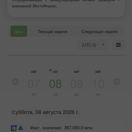
компанией ИнстаФорекс.
День
Текущая неделя
Следующая неделя
(UTC 0)
авг
авг
авг
авг
авг
авг
06
07
08
09
10
11
чт
пт
сб
вс
пн
вт
Суббота, 08 августа 2026 г.
Факт. значение:
357,050.0 млн.