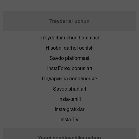
Treyderlar uchun
Treyderlar uchun hammasi
Hisobni darhol ochish
Savdo platformasi
InstaForex bonuslari
Подарки за пополнение
Savdo shartlari
Insta-tahlil
Insta-grafiklar
Insta TV
Yangi boshlovchilar uchun