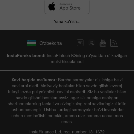
Yana ko'rish...
O'zbekcha
InstaForeks brendi
InstaFintech KGning ro'yxatdan o'tkazilgan
mulki hisoblanadi
Xavf haqida ma'lumot:
Barcha sarmoyalar o'z ichiga ba'zi
xavflarni oladi. Moliyaviy hosilalar bilan savdo qilish leveraj
tufayli tezda pul yo'qotish xavfini oshiradi. Siz bu vositalar bilan
savdo qilishni boshlamaysiz, agar siz amalga oshirgan
shartnomalarning tabiati va o'zingizning real xavflaringizni to'liq
tushunmasangiz. Ushbu turdagi sarmoyalar ba'zi investorlar
uchun mos bo'lishi mumkin, ammo ular hamma uchun mos
emas.
InstaFinance Ltd, reg. number 1811672