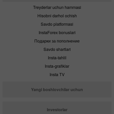
Treyderlar uchun hammasi
Hisobni darhol ochish
Savdo platformasi
InstaForex bonuslari
Подарки за пополнение
Savdo shartlari
Insta-tahlil
Insta-grafiklar
Insta TV
Yangi boshlovchilar uchun
Investorlar