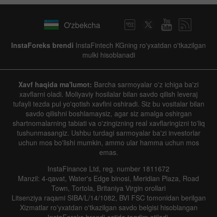
O'zbekcha
InstaForeks brendi
InstaFintech KGning ro'yxatdan o'tkazilgan
mulki hisoblanadi
Xavf haqida ma'lumot:
Barcha sarmoyalar o'z ichiga ba'zi
xavflarni oladi. Moliyaviy hosilalar bilan savdo qilish leveraj
tufayli tezda pul yo'qotish xavfini oshiradi. Siz bu vositalar bilan
savdo qilishni boshlamaysiz, agar siz amalga oshirgan
shartnomalarning tabiati va o'zingizning real xavflaringizni to'liq
tushunmasangiz. Ushbu turdagi sarmoyalar ba'zi investorlar
uchun mos bo'lishi mumkin, ammo ular hamma uchun mos
emas.
InstaFinance Ltd, reg. number 1811672
Manzil: 4-qavat, Water's Edge binosi, Meridian Plaza, Road
Town, Tortola, Britaniya Virgin orollari
Litsenziya raqami SIBA/L/14/1082, BVI FSC tomonidan berilgan
Xizmatlar ro'yxatdan o'tkazilgan savdo belgisi hisoblangan