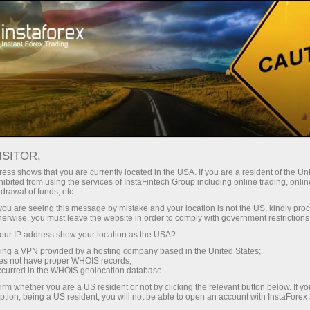
Трейдерам
Форекс аналитика
Форекс ТВ
Форекс-ТВ: календарь
ISITOR,
ess shows that you are currently located in the USA. If you are a resident of the Uni
Календарь трейдера на 28 марта: В
ibited from using the services of InstaFintech Group including online trading, online
drawal of funds, etc.
тарифной игре Трампа победителей не
k you are seeing this message by mistake and your location is not the US, kindly pro
будет? (uz)
herwise, you must leave the website in order to comply with government restrictions
ur IP address show your location as the USA?
sing a VPN provided by a hosting company based in the United States;
oes not have proper WHOIS records;
occurred in the WHOIS geolocation database.
 ochish
irm whether you are a US resident or not by clicking the relevant button below. If y
ption, being a US resident, you will not be able to open an account with InstaForex