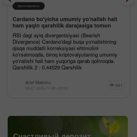
Криптовалюты
Cardano bo'yicha umumiy yo'nalish hali
ham yaqin qarshilik darajasiga tomon
mustahkamlanmoqda, garchi korreksiya
RSI dagi ayiq divergentsiyasi (Bearish
ehtimoli mavjud bo'lsa ham.
Divergence) Cardano'dagi buqa yo'nalishining
qisqa muddatli korreksiyasi ehtimolini
ko'rsatmoqda, biroq kriptovalyutaning umumiy
yo'nalishi hali ham yuqoriga qarab qolmoqda.
Qarshilik 2 : 0.44529 Qarshilik
Arief Makmur
941
08:27 2025-11-28 +02:00
Счастливый депозит