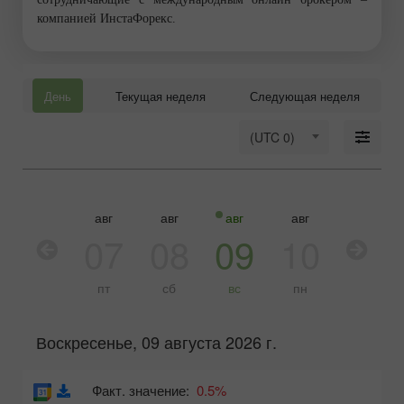
компанией ИнстаФорекс.
День
Текущая неделя
Следующая неделя
(UTC 0)
авг
авг
авг
авг
авг
авг
06
07
08
09
10
11
чт
пт
сб
вс
пн
вт
Воскресенье, 09 августа 2026 г.
Факт. значение:
0.5%