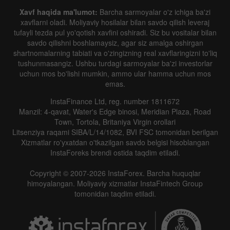
Xavf haqida ma'lumot:
Barcha sarmoyalar o'z ichiga ba'zi
xavflarni oladi. Moliyaviy hosilalar bilan savdo qilish leveraj
tufayli tezda pul yo'qotish xavfini oshiradi. Siz bu vositalar bilan
savdo qilishni boshlamaysiz, agar siz amalga oshirgan
shartnomalarning tabiati va o'zingizning real xavflaringizni to'liq
tushunmasangiz. Ushbu turdagi sarmoyalar ba'zi investorlar
uchun mos bo'lishi mumkin, ammo ular hamma uchun mos
emas.
InstaFinance Ltd, reg. number 1811672
Manzil: 4-qavat, Water's Edge binosi, Meridian Plaza, Road
Town, Tortola, Britaniya Virgin orollari
Litsenziya raqami SIBA/L/14/1082, BVI FSC tomonidan berilgan
Xizmatlar ro'yxatdan o'tkazilgan savdo belgisi hisoblangan
InstaForeks brendi ostida taqdim etiladi.
Copyright © 2007-2026 InstaForex. Barcha huquqlar
himoyalangan. Moliyaviy xizmatlar InstaFintech Group
tomonidan taqdim etiladi.