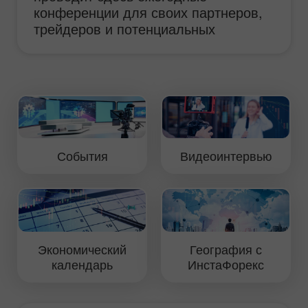
конференции для своих партнеров,
трейдеров и потенциальных
клиентов. Местом проведения
мероприятия выбран один из самых
престижных отелей Санкт-
Петербурга Мэрриотт Ренесанс.
Мероприятие традиционно
посвящено наиболее актуальным
вопросам валютной торговли, а
События
Видеоинтервью
также возможностям, которые
предоставляет инвестирование на
Форекс.
Экономический
География с
календарь
ИнстаФорекс