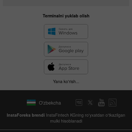
Terminalni yuklab olish
Yana ko'rish...
O'zbekcha
InstaForeks brendi
InstaFintech KGning ro'yxatdan o'tkazilgan
mulki hisoblanadi