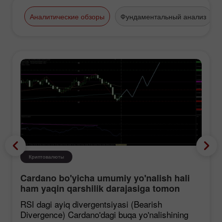
Аналитические обзоры
Фундаментальный анализ
Криптовалюты
Cardano bo'yicha umumiy yo'nalish hali
ham yaqin qarshilik darajasiga tomon
mustahkamlanmoqda, garchi korreksiya
RSI dagi ayiq divergentsiyasi (Bearish
ehtimoli mavjud bo'lsa ham.
Divergence) Cardano'dagi buqa yo'nalishining