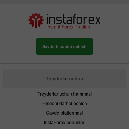
Savdo hisobini ochish
Treyderlar uchun
Treyderlar uchun hammasi
Hisobni darhol ochish
Savdo platformasi
InstaForex bonuslari