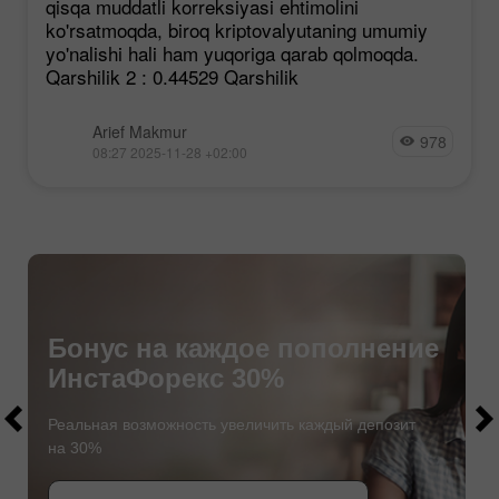
qisqa muddatli korreksiyasi ehtimolini
ko'rsatmoqda, biroq kriptovalyutaning umumiy
yo'nalishi hali ham yuqoriga qarab qolmoqda.
Qarshilik 2 : 0.44529 Qarshilik
Arief Makmur
978
08:27 2025-11-28 +02:00
Бонус на каждое пополнение
ИнстаФорекс 30%
$1000
$1000
Реальная возможность увеличить каждый депозит
на 30%
СТАТЬ УЧАСТНИКОМ