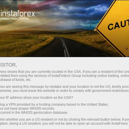
Трейдерам
Форекс аналитика
Форекс ТВ
Форекс-видео новости
ISITOR,
ess shows that you are currently located in the USA. If you are a resident of the Uni
ibited from using the services of InstaFintech Group including online trading, online
drawal of funds, etc.
k you are seeing this message by mistake and your location is not the US, kindly pro
herwise, you must leave the website in order to comply with government restrictions
ur IP address show your location as the USA?
счёт
Savdo 
sing a VPN provided by a hosting company based in the United States;
oes not have proper WHOIS records;
occurred in the WHOIS geolocation database.
ньги
Demo-
irm whether you are a US resident or not by clicking the relevant button below. If y
ption, being a US resident, you will not be able to open an account with InstaForex