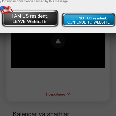
y for any inconvenience caused by this message.
Error loading YouTube: Video could not be
played
Подробнее
Kalendar va sharhlar