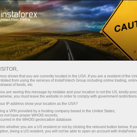
Трейдерам
Форекс аналитика
Форекс ТВ
Форекс-видео новости
ISITOR,
ess shows that you are currently located in the USA. If you are a resident of the Uni
ibited from using the services of InstaFintech Group including online trading, online
drawal of funds, etc.
k you are seeing this message by mistake and your location is not the US, kindly pro
herwise, you must leave the website in order to comply with government restrictions
ur IP address show your location as the USA?
счёт
Savdo 
sing a VPN provided by a hosting company based in the United States;
oes not have proper WHOIS records;
occurred in the WHOIS geolocation database.
ньги
Demo-
irm whether you are a US resident or not by clicking the relevant button below. If y
ption, being a US resident, you will not be able to open an account with InstaForex