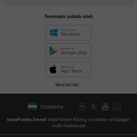
Terminalni yuklab olish
Yana ko'rish...
O'zbekcha
InstaForeks brendi
InstaFintech KGning ro'yxatdan o'tkazilgan
mulki hisoblanadi