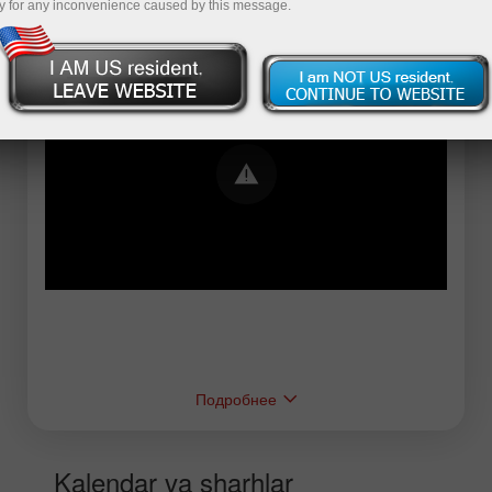
y for any inconvenience caused by this message.
Error loading YouTube: Video could not be
played
Подробнее
Kalendar va sharhlar