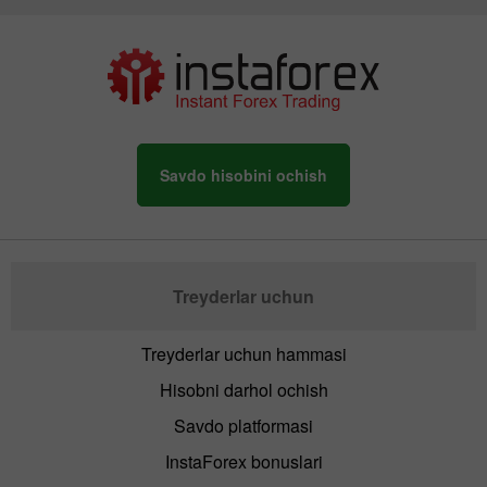
Savdo hisobini ochish
Treyderlar uchun
Treyderlar uchun hammasi
Hisobni darhol ochish
Savdo platformasi
InstaForex bonuslari