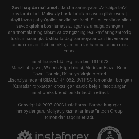
Xavf haqida ma'lumot:
Barcha sarmoyalar o'z ichiga ba'zi
xavflarni oladi. Moliyaviy hosilalar bilan savdo qilish leveraj
tufayli tezda pul yo'qotish xavfini oshiradi. Siz bu vositalar bilan
savdo qilishni boshlamaysiz, agar siz amalga oshirgan
shartnomalarning tabiati va o'zingizning real xavflaringizni to'liq
tushunmasangiz. Ushbu turdagi sarmoyalar ba'zi investorlar
uchun mos bo'lishi mumkin, ammo ular hamma uchun mos
emas.
InstaFinance Ltd, reg. number 1811672
Manzil: 4-qavat, Water's Edge binosi, Meridian Plaza, Road
Town, Tortola, Britaniya Virgin orollari
Litsenziya raqami SIBA/L/14/1082, BVI FSC tomonidan berilgan
Xizmatlar ro'yxatdan o'tkazilgan savdo belgisi hisoblangan
InstaForeks brendi ostida taqdim etiladi.
Copyright © 2007-2026 InstaForex. Barcha huquqlar
himoyalangan. Moliyaviy xizmatlar InstaFintech Group
tomonidan taqdim etiladi.