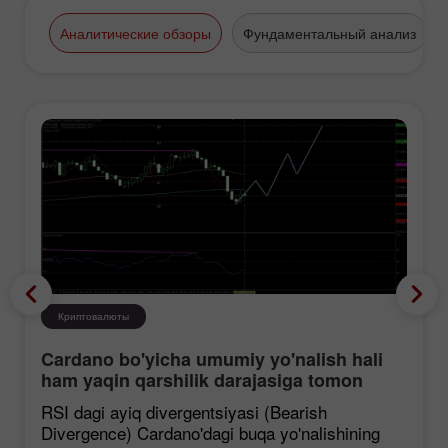
финансовые выставки и
конференции. На ежегодной
Аналитические обзоры
Фундаментальный анализ
выставке «Forex&Investment
Summit», в 2011 году,
международный брокер ИнстаФорекс
получил премию «Лучший Ритейл
Форекс-брокер».
Криптовалюты
Cardano bo'yicha umumiy yo'nalish hali
ham yaqin qarshilik darajasiga tomon
mustahkamlanmoqda, garchi korreksiya
RSI dagi ayiq divergentsiyasi (Bearish
ehtimoli mavjud bo'lsa ham.
Divergence) Cardano'dagi buqa yo'nalishining