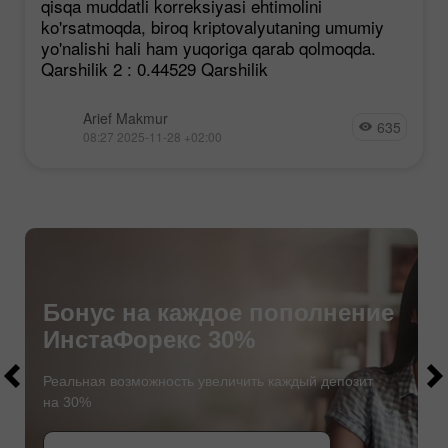
qisqa muddatli korreksiyasi ehtimolini
ko'rsatmoqda, biroq kriptovalyutaning umumiy
yo'nalishi hali ham yuqoriga qarab qolmoqda.
Qarshilik 2 : 0.44529 Qarshilik
Arief Makmur
635
08:27 2025-11-28 +02:00
Бонус на каждое пополнение
ИнстаФорекс 30%
$1000
$1000
Реальная возможность увеличить каждый депозит
на 30%
СТАТЬ УЧАСТНИКОМ