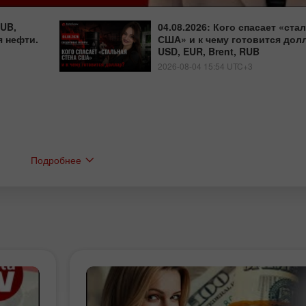
RUB,
04.08.2026: Кого спасает «ста
 нефти.
США» и к чему готовится дол
USD, EUR, Brent, RUB
2026-08-04 15:54 UTC+3
Подробнее
Bonus 30%
Baxtli depozit
Klub bonusi