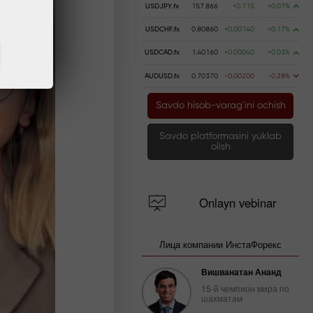
USDJPY.fx
157.866
+0.115
+0.07%
USDCHF.fx
0.80860
+0.00140
+0.17%
USDCAD.fx
1.40160
+0.00040
+0.03%
AUDUSD.fx
0.70370
-0.00200
-0.28%
Savdo hisob-varag`ini ochish
Savdo platformasini yuklab
olish
Onlayn vebinar
Лица компании ИнстаФорекс
Вишванатан Ананд
15-й чемпион мира по
шахматам