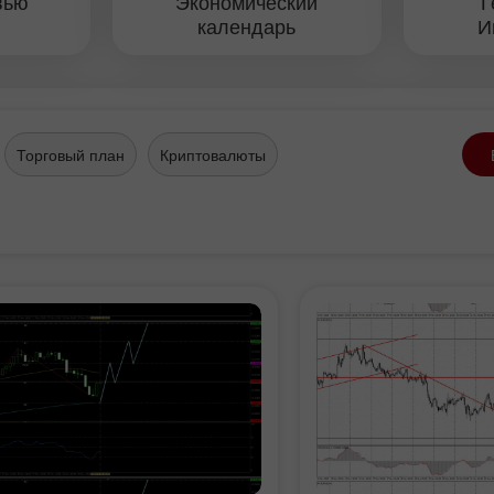
вью
Экономический
Г
d
календарь
И
Торговый план
Криптовалюты
ного