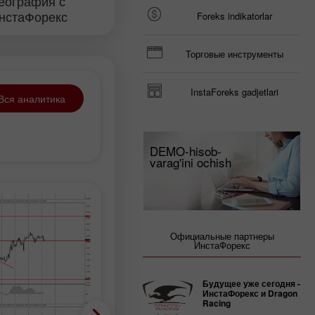
еография с
нстаФорекс
Foreks indikatorlar
Торговые инструменты
InstaForeks gadjetlari
Вся аналитика
DEMO-hisob-
varag'ini ochish
Официальные партнеры
ИнстаФорекс
Будущее уже сегодня -
ИнстаФорекс и Dragon
Racing