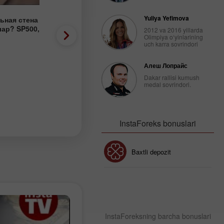
Yuliya Yefimova
льная стена
03.08.2026: Такого «сигн
лар? SP500,
не видел 15 лет! И вот о
2012 va 2016 yillarda
Olimpiya o‘yinlarining
EUR, Brent, RUB
uch karra sovrindori
2026-08-03 15:15 UTC+3
Алеш Лопрайс
Dakar rallisi kumush
medal sovrindori.
InstaForeks bonuslari
Bonus 30%
Baxtli depozit
Klub bonusi
InstaForeksning barcha bonuslari