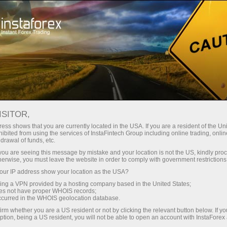
Hisob-varag'ini tez ochish
Savdo platformasi
Endi ish
shlayotganlar
Investorlar uchun
Hamkorlar uchun
Promoaks
uchun
део новости
ISITOR,
ess shows that you are currently located in the USA. If you are a resident of the Uni
‚ Р·Р°
ibited from using the services of InstaFintech Group including online trading, online
drawal of funds, etc.
k you are seeing this message by mistake and your location is not the US, kindly pro
varag‘ini ochish
РµС‚
herwise, you must leave the website in order to comply with government restrictions
ur IP address show your location as the USA?
sing a VPN provided by a hosting company based in the United States;
oes not have proper WHOIS records;
occurred in the WHOIS geolocation database.
irm whether you are a US resident or not by clicking the relevant button below. If y
ption, being a US resident, you will not be able to open an account with InstaForex