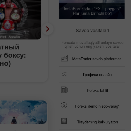
InstaForeksdan "FX-1 poygasi"
Har juma birinchi bo'l
Savdo vositalari
Forexda muvaffaqiyatli onlayn savdo
атный
Календарь трейдера
qilish uchun eng yaxshi vositalar
 боксу:
тарифной игре Тра
MetaTrader savdo platformasi
но)
не будет?
Графики онлайн
Foreks-tahlil
Foreks demo hisob-varag'i
Treyderning kal'kulyatori