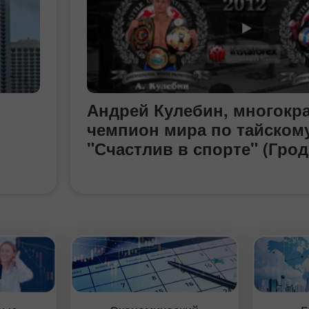
Андрей Кулебин, многокр
чемпион мира по тайскому
"Счастлив в спорте" (Грод
» -
ок.