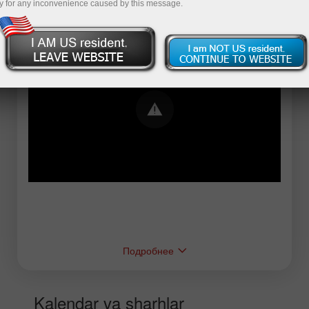
y for any inconvenience caused by this message.
Error loading YouTube: Video could not be
played
Подробнее
Kalendar va sharhlar