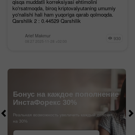
qisqa muddatli korreksiyasi ehtimolini
ko'rsatmoqda, biroq kriptovalyutaning umumiy
yo'nalishi hali ham yuqoriga qarab qolmoqda.
Qarshilik 2 : 0.44529 Qarshilik
Arief Makmur
930
08:27 2025-11-28 +02:00
Бонус на каждое пополнение
ИнстаФорекс 30%
$1000
$1000
Реальная возможность увеличить каждый депозит
на 30%
СТАТЬ УЧАСТНИКОМ