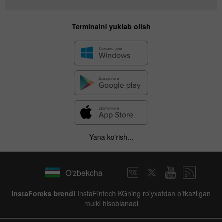
Terminalni yuklab olish
Yana ko'rish...
O'zbekcha
InstaForeks brendi
InstaFintech KGning ro'yxatdan o'tkazilgan
mulki hisoblanadi