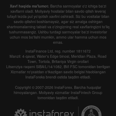
Xavf haqida ma'lumot:
Barcha sarmoyalar o'z ichiga ba'zi
xavflarni oladi. Moliyaviy hosilalar bilan savdo qilish leveraj
tufayli tezda pul yo'qotish xavfini oshiradi. Siz bu vositalar bilan
savdo qilishni boshlamaysiz, agar siz amalga oshirgan
shartnomalarning tabiati va o'zingizning real xavflaringizni to'liq
tushunmasangiz. Ushbu turdagi sarmoyalar ba'zi investorlar
uchun mos bo'lishi mumkin, ammo ular hamma uchun mos
emas.
InstaFinance Ltd, reg. number 1811672
Manzil: 4-qavat, Water's Edge binosi, Meridian Plaza, Road
Town, Tortola, Britaniya Virgin orollari
Litsenziya raqami SIBA/L/14/1082, BVI FSC tomonidan berilgan
Xizmatlar ro'yxatdan o'tkazilgan savdo belgisi hisoblangan
InstaForeks brendi ostida taqdim etiladi.
Copyright © 2007-2026 InstaForex. Barcha huquqlar
himoyalangan. Moliyaviy xizmatlar InstaFintech Group
tomonidan taqdim etiladi.