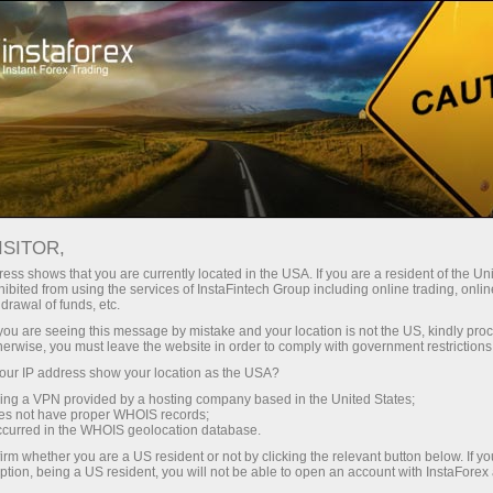
Трейдерам
Форекс аналитика
Форекс ТВ
Форекс-видео новости
ISITOR,
ess shows that you are currently located in the USA. If you are a resident of the Uni
ibited from using the services of InstaFintech Group including online trading, online
drawal of funds, etc.
k you are seeing this message by mistake and your location is not the US, kindly pro
herwise, you must leave the website in order to comply with government restrictions
ur IP address show your location as the USA?
счёт
Savdo 
sing a VPN provided by a hosting company based in the United States;
oes not have proper WHOIS records;
occurred in the WHOIS geolocation database.
ньги
Demo-
irm whether you are a US resident or not by clicking the relevant button below. If y
ption, being a US resident, you will not be able to open an account with InstaForex