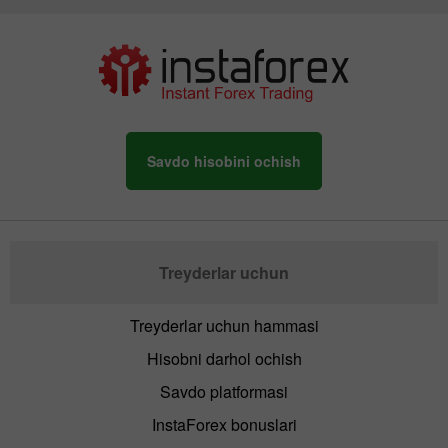
Savdo hisobini ochish
Treyderlar uchun
Treyderlar uchun hammasi
Hisobni darhol ochish
Savdo platformasi
InstaForex bonuslari