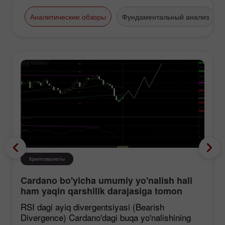
ИнстаФорекс имеет в столице
Таиланда несколько
Аналитические обзоры
Фундаментальный анализ
представительств, сотрудничая с
десятками тысяч трейдеров из этого
удивительного города.
Криптовалюты
Cardano bo'yicha umumiy yo'nalish hali
ham yaqin qarshilik darajasiga tomon
mustahkamlanmoqda, garchi korreksiya
RSI dagi ayiq divergentsiyasi (Bearish
ehtimoli mavjud bo'lsa ham.
Divergence) Cardano'dagi buqa yo'nalishining