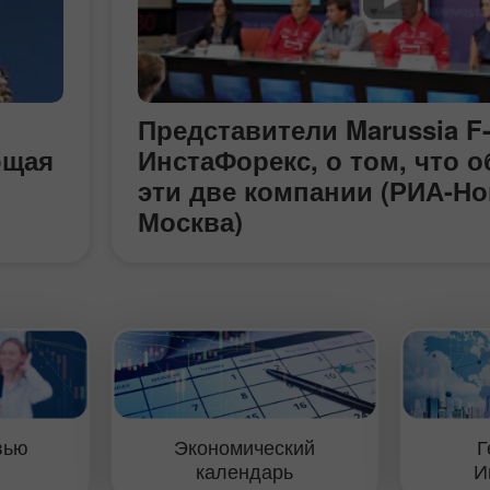
Представители Marussia F-
ющая
ИнстаФорекс, о том, что 
эти две компании (РИА-Но
Москва)
город
м
,
ие
ший
вью
Экономический
Г
свое
календарь
И