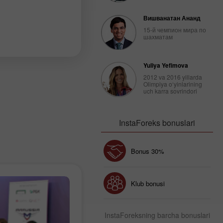
Вишванатан Ананд
15-й чемпион мира по
шахматам
Yuliya Yefimova
2012 va 2016 yillarda
Olimpiya o‘yinlarining
uch karra sovrindori
InstaForeks bonuslari
Bonus 30%
Baxtli depozit
Klub bonusi
InstaForeksning barcha bonuslari