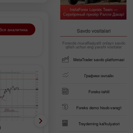
InstaForex Loprais Team —
Серебряный призёр Ралли Дакар!
Вся аналитика
Savdo vositalari
Forexda muvaffaqiyatli onlayn savdo
qilish uchun eng yaxshi vositalar
MetaTrader savdo platformasi
Графики онлайн
Foreks-tahlil
Foreks demo hisob-varag'i
Treyderning kal'kulyatori
Торговый план