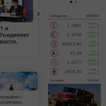
1 и
объединяет
вости,
еография с
нстаФорекс