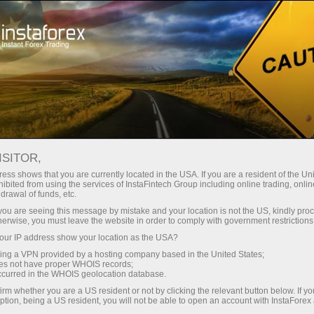
Hisob-varag'ini tez ochish
Savdo platformasi
Endi ish
shlayotganlar
Investorlar uchun
Hamkorlar uchun
Promoaks
uchun
део новости
ISITOR,
ess shows that you are currently located in the USA. If you are a resident of the Uni
ibited from using the services of InstaFintech Group including online trading, online
вести деньги
drawal of funds, etc.
k you are seeing this message by mistake and your location is not the US, kindly pro
herwise, you must leave the website in order to comply with government restrictions
ur IP address show your location as the USA?
sing a VPN provided by a hosting company based in the United States;
oes not have proper WHOIS records;
occurred in the WHOIS geolocation database.
irm whether you are a US resident or not by clicking the relevant button below. If y
ption, being a US resident, you will not be able to open an account with InstaForex