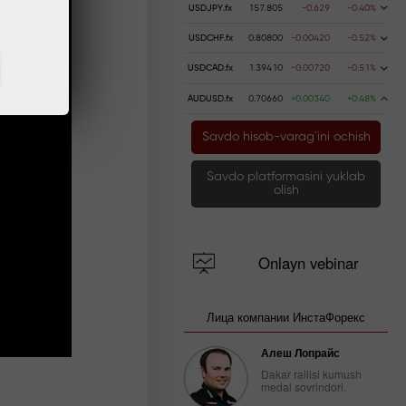
USDJPY.fx
157.805
-0.629
-0.40%
USDCHF.fx
0.80800
-0.00420
-0.52%
USDCAD.fx
1.39410
-0.00720
-0.51%
AUDUSD.fx
0.70660
+0.00340
+0.48%
Savdo hisob-varag`ini ochish
Savdo platformasini yuklab
olish
Onlayn vebinar
Лица компании ИнстаФорекс
Алеш Лопрайс
Dakar rallisi kumush
medal sovrindori.