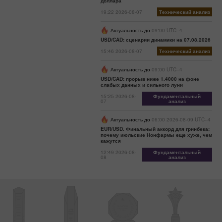
доллара
19:22 2026-08-07
Технический анализ
Актуальность до
09:00 UTC--4
USD/CAD: сценарии динамики на 07.08.2026
15:46 2026-08-07
Технический анализ
Актуальность до
09:00 UTC--4
USD/CAD: прорыв ниже 1.4000 на фоне
слабых данных и сильного луни
15:25 2026-08-
Фундаментальный
07
анализ
Актуальность до
06:00 2026-08-09 UTC--4
EUR/USD. Финальный аккорд для гринбека:
почему июльские Нонфармы еще хуже, чем
кажутся
12:49 2026-08-
Фундаментальный
08
анализ