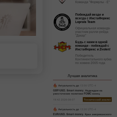
Команда "Формулы - Е"
Побеждай везде и
всегда с ИнстаФорекс
Loprais Team
Официальная команда-
участник ралли-рейда
"Дакар"
Будь с нами в одной
команде - побеждай с
ИнстаФорекс и Zvolen!
Победитель
Континентального кубка
по хоккею 2005 года
Лучшая аналитика
Актуальность до
13:00 UTC--4
GBP/USD. Smart money. Надеждам на
ужесточение политики FOMC конец
19:42 2026-08-07
Технический анализ
Актуальность до
13:00 UTC--4
EUR/USD. Smart money. Крах американского