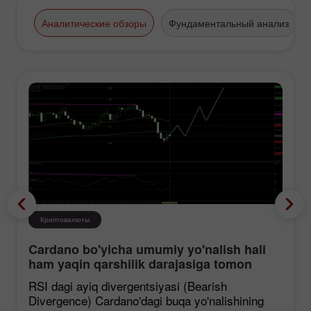
финансовые выставки и
конференции. На ежегодной
Аналитические обзоры
Фундаментальный анализ
выставке «Forex&Investment
Summit», в 2011 году,
международный брокер ИнстаФорекс
получил премию «Лучший Ритейл
Форекс-брокер».
Криптовалюты
Cardano bo'yicha umumiy yo'nalish hali
ham yaqin qarshilik darajasiga tomon
mustahkamlanmoqda, garchi korreksiya
RSI dagi ayiq divergentsiyasi (Bearish
ehtimoli mavjud bo'lsa ham.
Divergence) Cardano'dagi buqa yo'nalishining