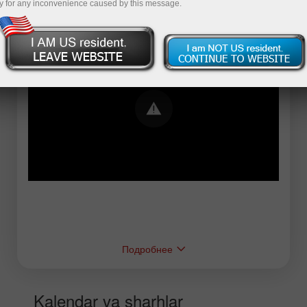
y for any inconvenience caused by this message.
Error loading YouTube: Video could not be
played
Подробнее
Kalendar va sharhlar