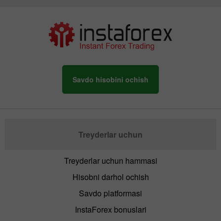
Savdo hisobini ochish
Treyderlar uchun
Treyderlar uchun hammasi
Hisobni darhol ochish
Savdo platformasi
InstaForex bonuslari