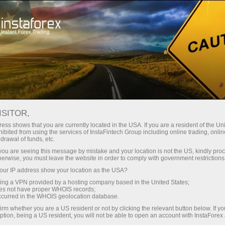
Трейдерам
Форекс аналитика
Форекс ТВ
Форекс-видео новости
ISITOR,
ess shows that you are currently located in the USA. If you are a resident of the Uni
ibited from using the services of InstaFintech Group including online trading, online
drawal of funds, etc.
k you are seeing this message by mistake and your location is not the US, kindly pro
herwise, you must leave the website in order to comply with government restrictions
ur IP address show your location as the USA?
счёт
Savdo 
sing a VPN provided by a hosting company based in the United States;
oes not have proper WHOIS records;
occurred in the WHOIS geolocation database.
ньги
Demo-
irm whether you are a US resident or not by clicking the relevant button below. If y
ption, being a US resident, you will not be able to open an account with InstaForex