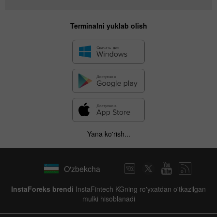
Terminalni yuklab olish
Yana ko'rish...
O'zbekcha
InstaForeks brendi
InstaFintech KGning ro'yxatdan o'tkazilgan
mulki hisoblanadi