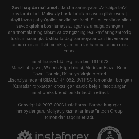
Xavf haqida ma'lumot:
Barcha sarmoyalar o'z ichiga ba'zi
xavflarni oladi. Moliyaviy hosilalar bilan savdo qilish leveraj
tufayli tezda pul yo'qotish xavfini oshiradi. Siz bu vositalar bilan
savdo qilishni boshlamaysiz, agar siz amalga oshirgan
shartnomalarning tabiati va o'zingizning real xavflaringizni to'liq
tushunmasangiz. Ushbu turdagi sarmoyalar ba'zi investorlar
uchun mos bo'lishi mumkin, ammo ular hamma uchun mos
emas.
InstaFinance Ltd, reg. number 1811672
Manzil: 4-qavat, Water's Edge binosi, Meridian Plaza, Road
Town, Tortola, Britaniya Virgin orollari
Litsenziya raqami SIBA/L/14/1082, BVI FSC tomonidan berilgan
Xizmatlar ro'yxatdan o'tkazilgan savdo belgisi hisoblangan
InstaForeks brendi ostida taqdim etiladi.
Copyright © 2007-2026 InstaForex. Barcha huquqlar
himoyalangan. Moliyaviy xizmatlar InstaFintech Group
tomonidan taqdim etiladi.