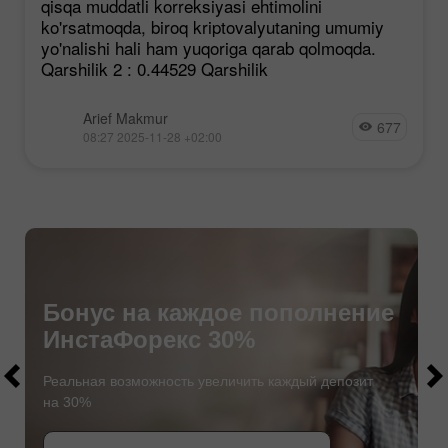
qisqa muddatli korreksiyasi ehtimolini
ko'rsatmoqda, biroq kriptovalyutaning umumiy
yo'nalishi hali ham yuqoriga qarab qolmoqda.
Qarshilik 2 : 0.44529 Qarshilik
Arief Makmur
677
08:27 2025-11-28 +02:00
Бонус на каждое пополнение
ИнстаФорекс 30%
$1000
$1000
Реальная возможность увеличить каждый депозит
на 30%
СТАТЬ УЧАСТНИКОМ