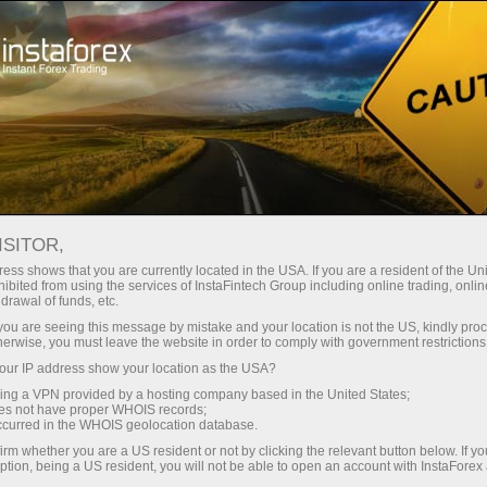
Hisob-varag'ini tez ochish
Savdo platformasi
Endi ish
shlayotganlar
Investorlar uchun
Hamkorlar uchun
Promoaks
uchun
део новости
ISITOR,
ess shows that you are currently located in the USA. If you are a resident of the Uni
ibited from using the services of InstaFintech Group including online trading, online
varag‘ini ochish
drawal of funds, etc.
k you are seeing this message by mistake and your location is not the US, kindly pro
herwise, you must leave the website in order to comply with government restrictions
ur IP address show your location as the USA?
sing a VPN provided by a hosting company based in the United States;
yed
oes not have proper WHOIS records;
occurred in the WHOIS geolocation database.
irm whether you are a US resident or not by clicking the relevant button below. If y
ption, being a US resident, you will not be able to open an account with InstaForex