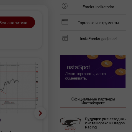
Foreks indikatorlar
Вся аналитика
Торговые инструменты
InstaForeks gadjetlari
InstaSpot
Легко торговать, легко
обменивать.
Официальные партнеры
ИнстаФорекс
Будущее уже сегодня -
Торговый план
ИнстаФорекс и Dragon
Racing