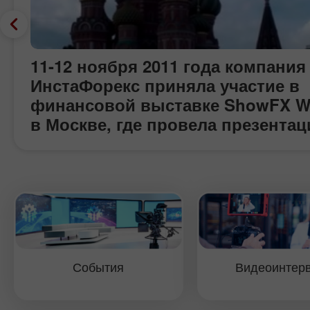
11-12 ноября 2011 года компания
ИнстаФорекс приняла участие в
финансовой выставке ShowFX W
в Москве, где провела презента
широкого набора своих услуг и
сервисов, награждение финалис
конкурса Miss Insta Asia, а также
розыгрыш ценных призов среди
посетителей. В рамках выставки
Павел Шкапенко, старший менед
отдела развития компании
События
Видеоинтер
ИнстаФорекс, дал интервью
ИнстаФорекс ТВ, в котором расс