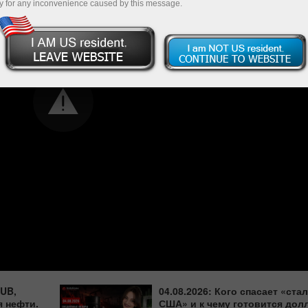
y for any inconvenience caused by this message.
RUB,
04.08.2026: Кого спасает «ста
 нефти.
США» и к чему готовится дол