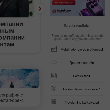
компании
Календарь трейдера
Savdo vositalari
ажным
тарифной игре Тра
компании
не будет?
Forexda muvaffaqiyatli onlayn savdo
qilish uchun eng yaxshi vositalar
ентам
с от
MetaTrader savdo platformasi
Графики онлайн
Foreks-tahlil
Foreks demo hisob-varag'i
еография с
нстаФорекс
Treyderning kal'kulyatori