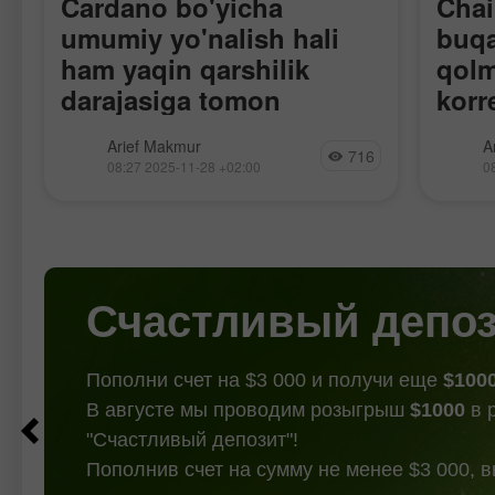
Cardano bo'yicha
Chai
umumiy yo'nalish hali
buqa
ham yaqin qarshilik
qolm
darajasiga tomon
korr
mustahkamlanmoqda,
mavj
RSI dagi ayiq divergentsiyasi (Bearish
Har ik
Arief Makmur
A
garchi korreksiya
716
Divergence) Cardano'dagi buqa
Cross" 
08:27 2025-11-28 +02:00
0
yo'nalishining qisqa muddatli
kriptov
ehtimoli mavjud bo'lsa
korreksiyasi ehtimolini ko'rsatmoqda,
hali h
ham.
biroq kriptovalyutaning umumiy
borayo
yo'nalishi hali ham yuqoriga qarab
2 : 13.
qolmoqda. Qarshilik 2 : 0.44529
Pivot :
Qarshilik
Счастливый депо
Пополни счет на $3 000 и получи еще
$100
В августе мы проводим розыгрыш
$1000
в 
"Счастливый депозит"!
Пополнив счет на сумму не менее $3 000, 