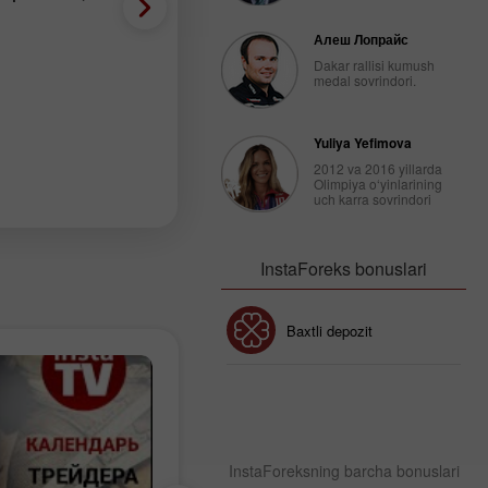
EUR, Brent, RUB
2026-08-03 15:15 UTC+3
Алеш Лопрайс
Dakar rallisi kumush
medal sovrindori.
Yuliya Yefimova
2012 va 2016 yillarda
Olimpiya o‘yinlarining
uch karra sovrindori
InstaForeks bonuslari
Bonus 30%
Baxtli depozit
Klub bonusi
InstaForeksning barcha bonuslari