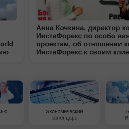
Анна Кочкина, директор 
ИнстаФорекс по особо в
orld
проектам, об отношении 
цию
ИнстаФорекс к своим кли
(конференция Инстафорек
ток
ShowFx в Риге)
жер
вью
Экономический
Г
календарь
И
казал