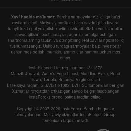
Xavf haqida ma'lumot:
Barcha sarmoyalar o'z ichiga ba'zi
xavflarni oladi. Moliyaviy hosilalar bilan savdo qilish leveraj
tufayli tezda pul yo'qotish xavfini oshiradi. Siz bu vositalar bilan
savdo qilishni boshlamaysiz, agar siz amalga oshirgan
shartnomalarning tabiati va o'zingizning real xavflaringizni to'liq
tushunmasangiz. Ushbu turdagi sarmoyalar ba'zi investorlar
uchun mos bo'lishi mumkin, ammo ular hamma uchun mos
emas.
InstaFinance Ltd, reg. number 1811672
Manzil: 4-qavat, Water's Edge binosi, Meridian Plaza, Road
Town, Tortola, Britaniya Virgin orollari
Litsenziya raqami SIBA/L/14/1082, BVI FSC tomonidan berilgan
Xizmatlar ro'yxatdan o'tkazilgan savdo belgisi hisoblangan
InstaForeks brendi ostida taqdim etiladi.
Copyright © 2007-2026 InstaForex. Barcha huquqlar
himoyalangan. Moliyaviy xizmatlar InstaFintech Group
tomonidan taqdim etiladi.