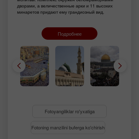
дворами, а величественные арки и 11 высоких
минаретов придают ему грандиозный вид.
Согласно преданию, мечеть была основана
пророком Ибрахимом и его сыном Исмаилом.
Первые упоминания о ней относятся к VII веку, но
Подробнее
с тех пор она не раз расширялась. Сегодня ее
площадь превышает 350 тыс. кв. м, а во время
хаджа здесь собираются миллионы паломников.
Fotoyangiliklar ro'yxatiga
Fotoning manzilini buferga ko'chirish