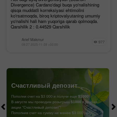
ehtimoli mavjud bo'lsa ham.
Divergence) Cardano'dagi buqa yo'nalishining
qisqa muddatli korreksiyasi ehtimolini
ko'rsatmoqda, biroq kriptovalyutaning umumiy
yo'nalishi hali ham yuqoriga qarab qolmoqda.
Qarshilik 2 : 0.44529 Qarshilik
Arief Makmur
977
08:27 2025-11-28 +02:00
Счастливый депозит
Пополни счет на $3 000 и получи еще
$1000
!
В августе мы проводим розыгрыш
$1000
в рамках
акции "Счастливый депозит"!
Пополнив счет на сумму не менее $3 000, вы