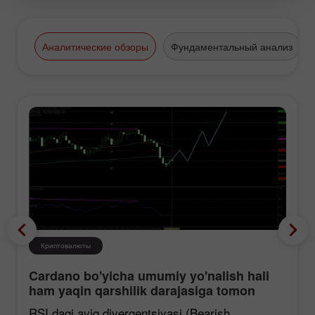
Аналитические обзоры
Фундаментальный анализ
Криптовалюты
Cardano bo'yicha umumiy yo'nalish hali
ham yaqin qarshilik darajasiga tomon
mustahkamlanmoqda, garchi korreksiya
RSI dagi ayiq divergentsiyasi (Bearish