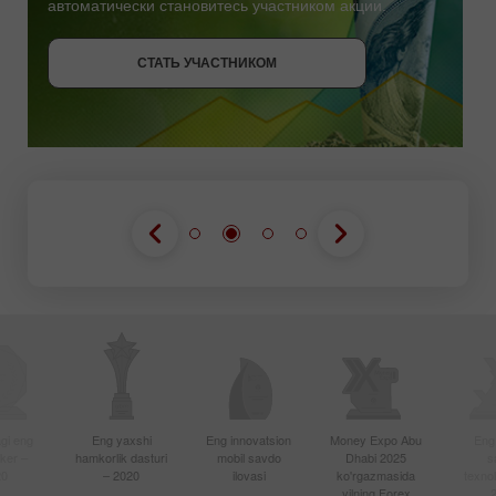
автоматически становитесь участником акции.
СТАТЬ УЧАСТНИКОМ
СТАТЬ УЧАСТНИКОМ
ПОЛУЧИТЬ БОНУС
СТАТЬ УЧАСТНИКОМ
gi eng
Eng yaxshi
Eng innovatsion
Money Expo Abu
Eng
oker –
hamkorlik dasturi
mobil savdo
Dhabi 2025
s
20
– 2020
ilovasi
ko'rgazmasida
texnol
yilning Forex