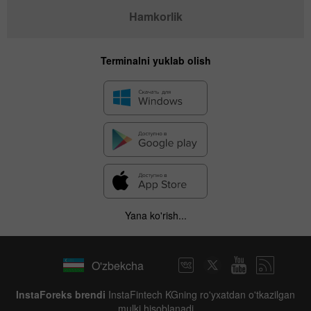
Hamkorlik
Terminalni yuklab olish
Yana ko'rish...
O'zbekcha
InstaForeks brendi
InstaFintech KGning ro'yxatdan o'tkazilgan
mulki hisoblanadi