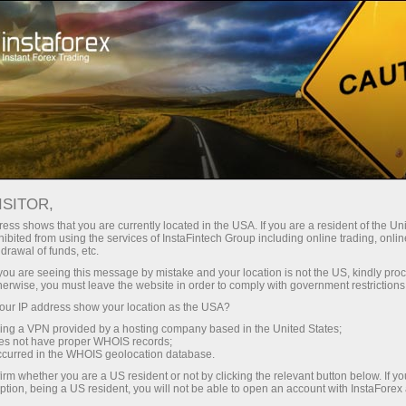
Treyderlar uchun
Форекс аналитика
Fotoyangiliklar
ISITOR,
ess shows that you are currently located in the USA. If you are a resident of the Uni
ibited from using the services of InstaFintech Group including online trading, online
drawal of funds, etc.
11:52 2025-03-03
k you are seeing this message by mistake and your location is not the US, kindly pro
herwise, you must leave the website in order to comply with government restrictions
ur IP address show your location as the USA?
ПЯТЬ СТАРЕЙШИХ МЕЧЕТЕЙ
sing a VPN provided by a hosting company based in the United States;
МИРА
oes not have proper WHOIS records;
occurred in the WHOIS geolocation database.
irm whether you are a US resident or not by clicking the relevant button below. If y
ption, being a US resident, you will not be able to open an account with InstaForex
-varag‘ini ochish